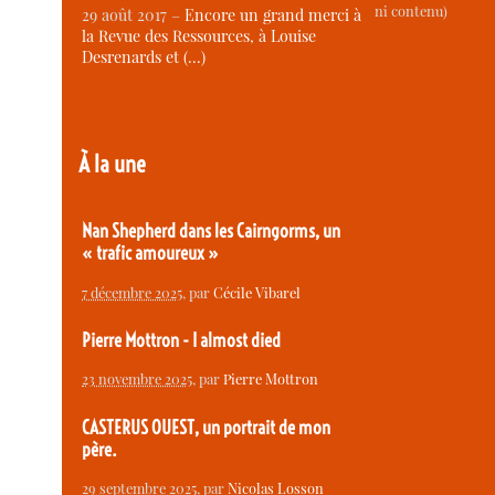
ni contenu)
29 août 2017 –
Encore un grand merci à
la Revue des Ressources, à Louise
Desrenards et (…)
À la une
Nan Shepherd dans les Cairngorms, un
« trafic amoureux »
7 décembre 2025
, par
Cécile Vibarel
Pierre Mottron - I almost died
23 novembre 2025
, par
Pierre Mottron
CASTERUS OUEST, un portrait de mon
père.
29 septembre 2025
, par
Nicolas Losson