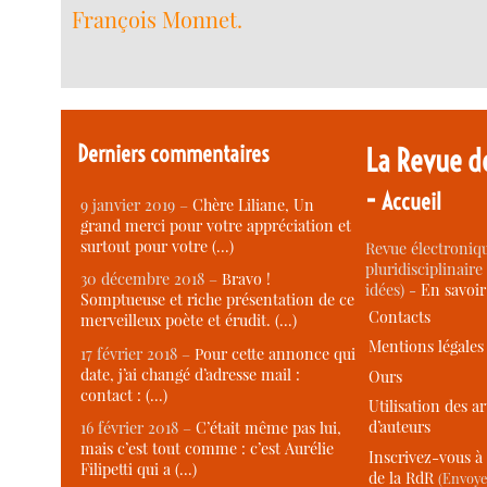
François Monnet.
Derniers commentaires
La Revue d
-
Accueil
9 janvier 2019 –
Chère Liliane, Un
grand merci pour votre appréciation et
surtout pour votre (…)
Revue électroniqu
pluridisciplinaire 
30 décembre 2018 –
Bravo !
idées) -
En savoi
Somptueuse et riche présentation de ce
Contacts
merveilleux poète et érudit. (…)
Mentions légales
17 février 2018 –
Pour cette annonce qui
date, j’ai changé d’adresse mail :
Ours
contact : (…)
Utilisation des ar
d’auteurs
16 février 2018 –
C’était même pas lui,
mais c’est tout comme : c’est Aurélie
Inscrivez-vous à 
Filipetti qui a (…)
de la RdR
(Envoye