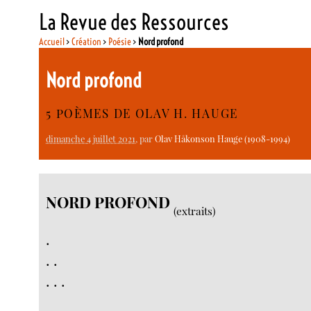
La Revue des Ressources
Accueil
>
Création
>
Poésie
>
Nord profond
Nord profond
5 POÈMES DE OLAV H. HAUGE
dimanche 4 juillet 2021
, par
Olav Håkonson Hauge (1908-1994)
NORD PROFOND
(extraits)
.
. .
. . .