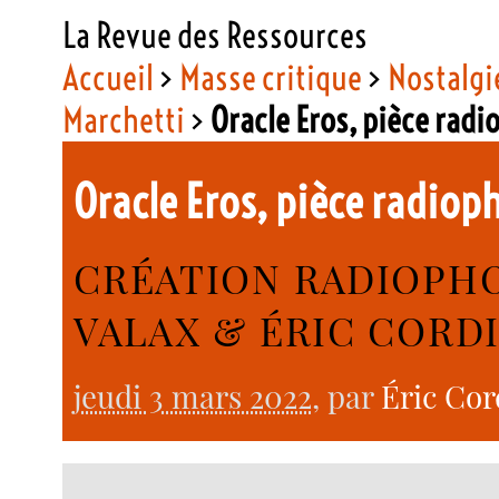
La Revue des Ressources
Accueil
>
Masse critique
>
Nostalgie
Marchetti
>
Oracle Eros, pièce rad
Oracle Eros, pièce radio
CRÉATION RADIOPHO
VALAX & ÉRIC CORD
jeudi 3 mars 2022
, par
Éric Cor