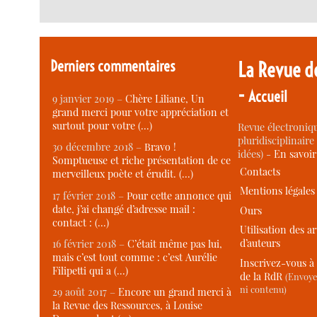
Derniers commentaires
La Revue d
-
Accueil
9 janvier 2019 –
Chère Liliane, Un
grand merci pour votre appréciation et
surtout pour votre (…)
Revue électroniqu
pluridisciplinaire 
30 décembre 2018 –
Bravo !
idées) -
En savoi
Somptueuse et riche présentation de ce
Contacts
merveilleux poète et érudit. (…)
Mentions légales
17 février 2018 –
Pour cette annonce qui
date, j’ai changé d’adresse mail :
Ours
contact : (…)
Utilisation des ar
d’auteurs
16 février 2018 –
C’était même pas lui,
mais c’est tout comme : c’est Aurélie
Inscrivez-vous à 
Filipetti qui a (…)
de la RdR
(Envoye
ni contenu)
29 août 2017 –
Encore un grand merci à
la Revue des Ressources, à Louise