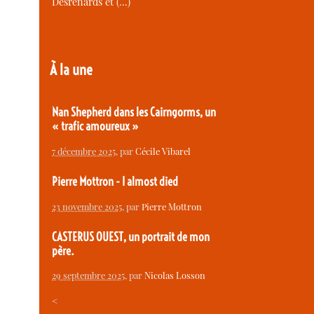
Desrenards et (…)
À la une
Nan Shepherd dans les Cairngorms, un
« trafic amoureux »
7 décembre 2025
, par
Cécile Vibarel
Pierre Mottron - I almost died
23 novembre 2025
, par
Pierre Mottron
CASTERUS OUEST, un portrait de mon
père.
29 septembre 2025
, par
Nicolas Losson
<