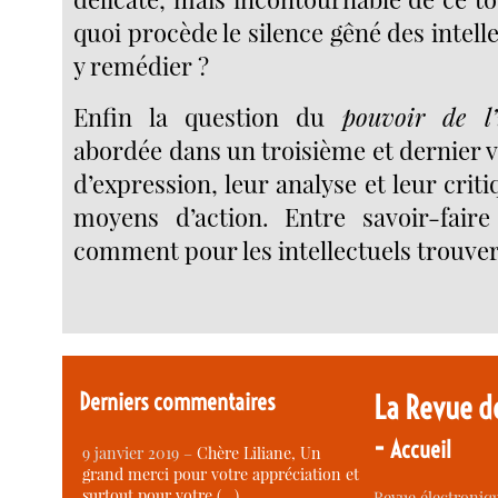
quoi procède le silence gêné des intell
y remédier ?
Enfin la question du
pouvoir de l’i
abordée dans un troisième et dernier v
d’expression, leur analyse et leur criti
moyens d’action. Entre savoir-faire 
comment pour les intellectuels trouver
Derniers commentaires
La Revue d
-
Accueil
9 janvier 2019 –
Chère Liliane, Un
grand merci pour votre appréciation et
surtout pour votre (…)
Revue électroniqu