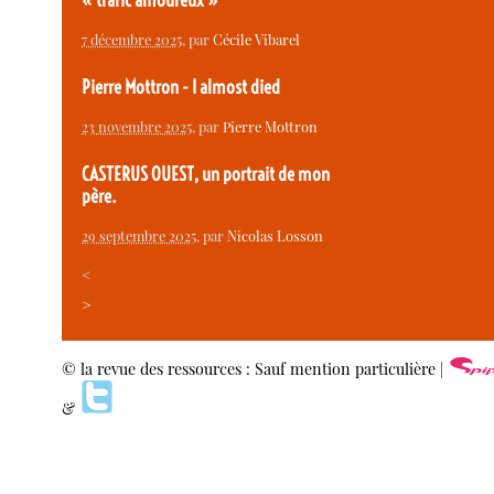
« trafic amoureux »
7 décembre 2025
, par
Cécile Vibarel
Pierre Mottron - I almost died
23 novembre 2025
, par
Pierre Mottron
CASTERUS OUEST, un portrait de mon
père.
29 septembre 2025
, par
Nicolas Losson
<
>
© la revue des ressources : Sauf mention particulière |
&