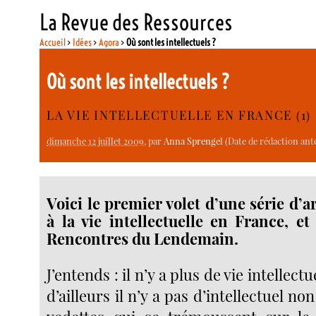
La Revue des Ressources
Accueil
>
Idées
>
Agora
>
Où sont les intellectuels ?
Où sont les intellectuels ?
LA VIE INTELLECTUELLE EN FRANCE (1)
dimanche 12 juillet 2009
, par
Anna Sprengel
(Date de rédaction anté
Voici le premier volet d’une série d’a
à la vie intellectuelle en France, et
Rencontres du Lendemain.
J’entends : il n’y a plus de vie intellect
d’ailleurs il n’y a pas d’intellectuel no