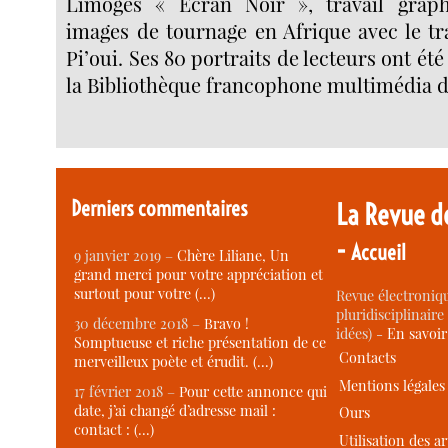
Limoges « Écran Noir », travail grap
images de tournage en Afrique avec le tr
Pi’oui. Ses 80 portraits de lecteurs ont ét
la Bibliothèque francophone multimédia 
Derniers commentaires
La Revue d
-
Accueil
9 janvier 2019 –
Chère Liliane, Un
grand merci pour votre appréciation et
surtout pour votre (…)
Revue électroniqu
pluridisciplinaire 
30 décembre 2018 –
Bravo !
idées) -
En savoi
Somptueuse et riche présentation de ce
Contacts
merveilleux poète et érudit. (…)
Mentions légales
17 février 2018 –
Pour cette annonce qui
date, j’ai changé d’adresse mail :
Ours
contact : (…)
Utilisation des ar