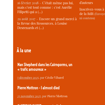
d’auteurs
16 février 2018 –
C’était même pas lui,
mais c’est tout comme : c’est Aurélie
Inscrivez-vous à 
Filipetti qui a (…)
de la RdR
(Envoye
ni contenu)
29 août 2017 –
Encore un grand merci à
la Revue des Ressources, à Louise
Desrenards et (…)
À la une
Nan Shepherd dans les Cairngorms, un
« trafic amoureux »
7 décembre 2025
, par
Cécile Vibarel
Pierre Mottron - I almost died
23 novembre 2025
, par
Pierre Mottron