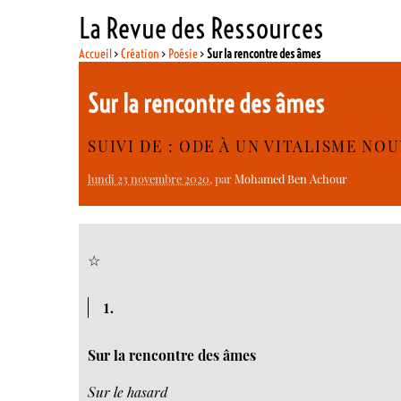
La Revue des Ressources
Accueil
>
Création
>
Poésie
>
Sur la rencontre des âmes
Sur la rencontre des âmes
SUIVI DE : ODE À UN VITALISME NO
lundi 23 novembre 2020
, par
Mohamed Ben Achour
☆
1.
Sur la rencontre des âmes
Sur le hasard