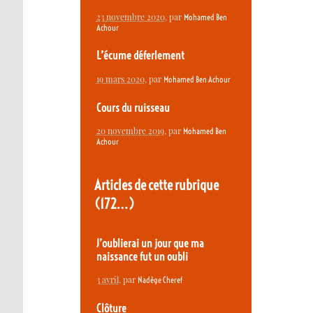
23 novembre 2020
, par
Mohamed Ben
Achour
L’écume déferlement
19 mars 2020
, par
Mohamed Ben Achour
Cours du ruisseau
20 novembre 2019
, par
Mohamed Ben
Achour
Articles de cette rubrique
(172…)
J’oublierai un jour que ma
naissance fut un oubli
3 avril
, par
Nadège Cheref
Clôture