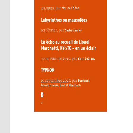
20 mars
, par
Marine Chèze
Labyrinthes ou mausolées
1er février
, par
Sacha Zamka
En écho au recueil de Lionel
Marchetti, KYōTO – en un éclair
30 novembre 2025
, par
Yann Leblanc
TYPHON
10 septembre 2025
, par
Benjamin
,
Bondonneau
Lionel Marchetti
<
>