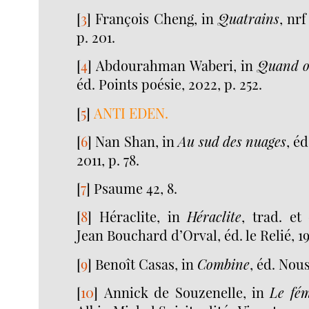
[
3
]
François Cheng, in
Quatrains
, nrf
p. 201.
[
4
]
Abdourahman Waberi, in
Quand on
éd. Points poésie, 2022, p. 252.
[
5
]
ANTI EDEN.
[
6
]
Nan Shan, in
Au sud des nuages
, é
2011, p. 78.
[
7
]
Psaume 42, 8.
[
8
]
Héraclite, in
Héraclite
, trad. e
Jean Bouchard d’Orval, éd. le Relié, 19
[
9
]
Benoît Casas, in
Combine
, éd. Nous
[
10
]
Annick de Souzenelle, in
Le fém