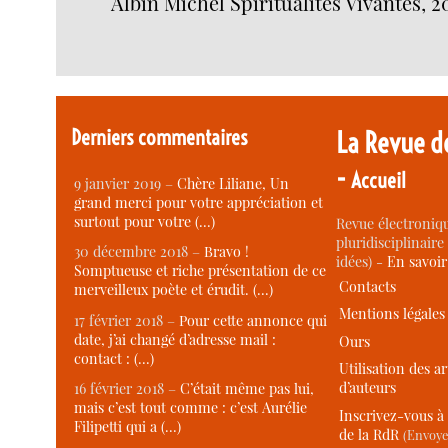
Albin Michel Spiritualités Vivantes, 20
Derniers commentaires
La Revue d
-
Accueil
9 janvier 2019 –
Chère Liliane, Un
grand merci pour votre appréciation et
surtout pour votre (…)
Revue électroniqu
pluridisciplinaire 
30 décembre 2018 –
Bravo !
idées) -
En savoi
Somptueuse et riche présentation de ce
Contacts
merveilleux poète et érudit. (…)
Mentions légales
17 février 2018 –
Pour cette annonce qui
date, j’ai changé d’adresse mail :
Ours
contact : (…)
Utilisation des ar
d’auteurs
16 février 2018 –
C’était même pas lui,
mais c’est tout comme : c’est Aurélie
Inscrivez-vous à 
Filipetti qui a (…)
de la RdR
(Envoye