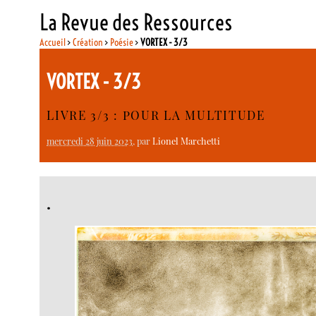
La Revue des Ressources
Accueil
>
Création
>
Poésie
>
VORTEX - 3/3
VORTEX - 3/3
LIVRE 3/3 : POUR LA MULTITUDE
mercredi 28 juin 2023
, par
Lionel Marchetti
.