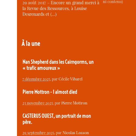
ni contenu)
29 août 2017 –
Encore un grand merci à
la Revue des Ressources, à Louise
Desrenards et (…)
À la une
Nan Shepherd dans les Cairngorms, un
« trafic amoureux »
7 décembre 2025
, par
Cécile Vibarel
Pierre Mottron - I almost died
23 novembre 2025
, par
Pierre Mottron
CASTERUS OUEST, un portrait de mon
père.
29 septembre 2025
, par
Nicolas Losson