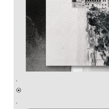
.
⦿
.