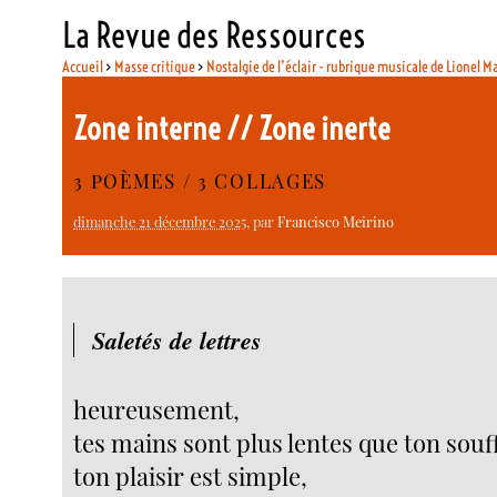
La Revue des Ressources
Accueil
>
Masse critique
>
Nostalgie de l’éclair - rubrique musicale de Lionel M
Zone interne // Zone inerte
3 POÈMES / 3 COLLAGES
dimanche 21 décembre 2025
, par
Francisco Meirino
Saletés de lettres
heureusement,
tes mains sont plus lentes que ton souff
ton plaisir est simple,