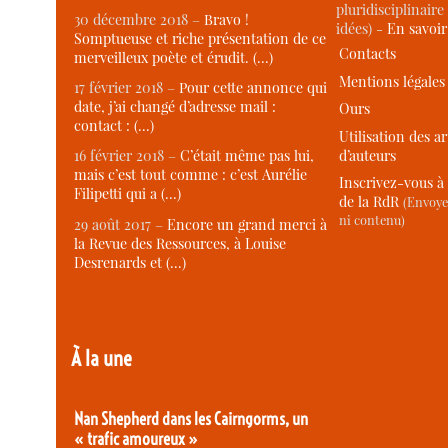
pluridisciplinaire 
30 décembre 2018 –
Bravo !
idées) -
En savoi
Somptueuse et riche présentation de ce
Contacts
merveilleux poète et érudit. (…)
Mentions légales
17 février 2018 –
Pour cette annonce qui
date, j’ai changé d’adresse mail :
Ours
contact : (…)
Utilisation des ar
d’auteurs
16 février 2018 –
C’était même pas lui,
mais c’est tout comme : c’est Aurélie
Inscrivez-vous à 
Filipetti qui a (…)
de la RdR
(Envoye
ni contenu)
29 août 2017 –
Encore un grand merci à
la Revue des Ressources, à Louise
Desrenards et (…)
À la une
Nan Shepherd dans les Cairngorms, un
« trafic amoureux »