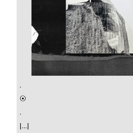
.
⦿
.
[…]