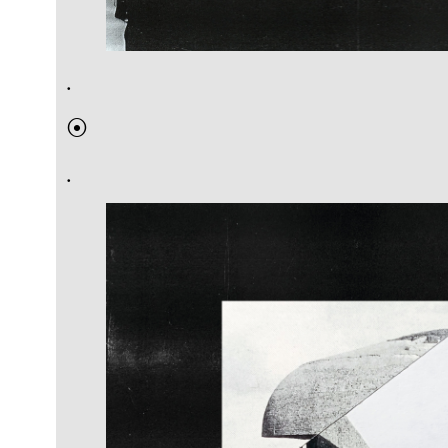
.
⦿
.