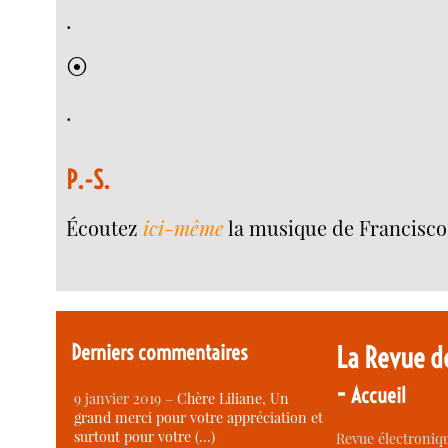
.
⦿
.
P.-S.
Écoutez
ici-même
la musique de Francisco
Derniers commentaires
La Revue d
-
Accueil
9 janvier 2019 –
Chère Liliane, Un
grand merci pour votre appréciation et
surtout pour votre (…)
Revue électroniqu