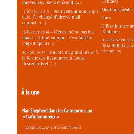
Contacts
merveilleux poète et érudit. (…)
Mentions légales
17 février 2018 –
Pour cette annonce qui
date, j’ai changé d’adresse mail :
Ours
contact : (…)
Utilisation des ar
d’auteurs
16 février 2018 –
C’était même pas lui,
mais c’est tout comme : c’est Aurélie
Inscrivez-vous à 
Filipetti qui a (…)
de la RdR
(Envoye
ni contenu)
29 août 2017 –
Encore un grand merci à
la Revue des Ressources, à Louise
Desrenards et (…)
À la une
Nan Shepherd dans les Cairngorms, un
« trafic amoureux »
7 décembre 2025
, par
Cécile Vibarel