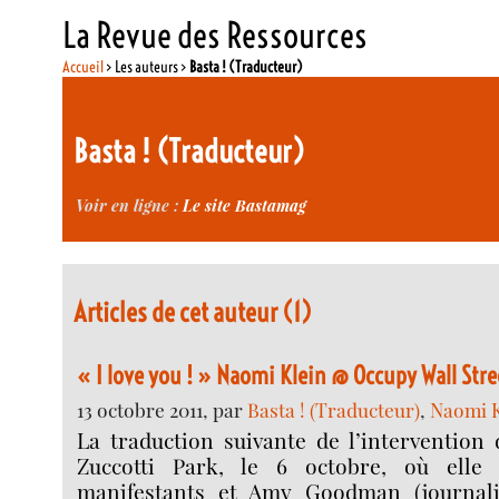
La Revue des Ressources
Accueil
> Les auteurs >
Basta ! (Traducteur)
Basta ! (Traducteur)
Voir en ligne :
Le site Bastamag
Articles de cet auteur (1)
« I love you ! » Naomi Klein @ Occupy Wall Stre
13 octobre 2011, par
Basta ! (Traducteur)
,
Naomi K
La traduction suivante de l’intervention
Zuccotti Park, le 6 octobre, où elle a
manifestants et Amy Goodman (journalis