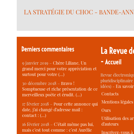
LA STRATÉGIE DU CHOC - BANDE-AN
Derniers commentaires
La Revue d
-
Accueil
9 janvier 2019 –
Chère Liliane, Un
grand merci pour votre appréciation et
surtout pour votre (…)
Revue électroniqu
pluridisciplinaire 
30 décembre 2018 –
Bravo !
idées) -
En savoi
Somptueuse et riche présentation de ce
Contacts
merveilleux poète et érudit. (…)
Mentions légales
17 février 2018 –
Pour cette annonce qui
date, j’ai changé d’adresse mail :
Ours
contact : (…)
Utilisation des ar
d’auteurs
16 février 2018 –
C’était même pas lui,
mais c’est tout comme : c’est Aurélie
Inscrivez-vous à 