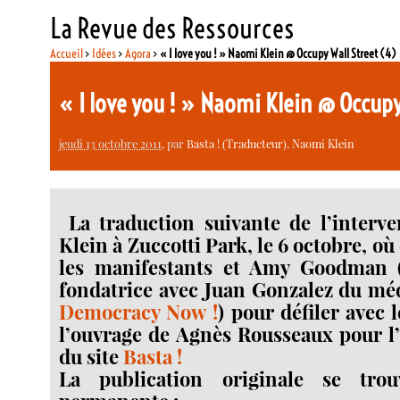
La Revue des Ressources
Accueil
>
Idées
>
Agora
>
« I love you ! » Naomi Klein @ Occupy Wall Street (4)
« I love you ! » Naomi Klein @ Occupy
jeudi 13 octobre 2011
, par
Basta ! (Traducteur)
,
Naomi Klein
La traduction suivante de l’interv
Klein à Zuccotti Park, le 6 octobre, où 
les manifestants et Amy Goodman (
fondatrice avec Juan Gonzalez du mé
Democracy Now !
) pour défiler avec l
l’ouvrage de Agnès Rousseaux pour l’é
du site
Basta !
La publication originale se trou