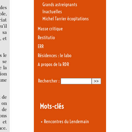
Grands astreignants
 des
Inactuelles
ole,
Michel Tarrier écogitations
riat
u’il
Masse critique
 sa
Restitutio
, et
ERR
s le
Résidences : le labo
s se
A propos de la RDR
e la
ion
 une
Rechercher :
t de
t on
Mots-clés
t de
ions
•
 et
Rencontres du Lendemain
nce.