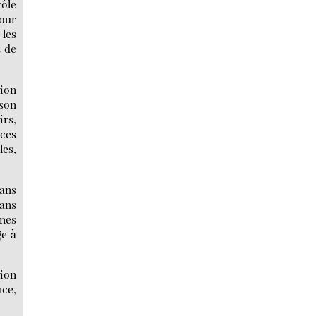
rôle
Pour
 les
t de
sion
 son
irs,
 ces
les,
dans
dans
unes
ge à
tion
nce,