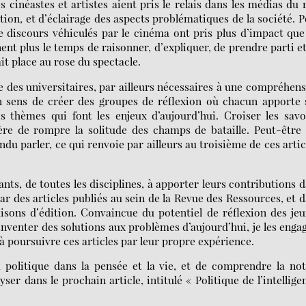
s cinéastes et artistes aient pris le relais dans les médias du 
ion, et d’éclairage des aspects problématiques de la société. 
le discours véhiculés par le cinéma ont pris plus d’impact que
nent plus le temps de raisonner, d’expliquer, de prendre parti e
ait place au rose du spectacle.
des universitaires, par ailleurs nécessaires à une compréhen
n sens de créer des groupes de réflexion où chacun apporte
s thèmes qui font les enjeux d’aujourd’hui. Croiser les savo
ère de rompre la solitude des champs de bataille. Peut-être
ndu parler, ce qui renvoie par ailleurs au troisième de ces artic
iants, de toutes les disciplines, à apporter leurs contributions 
r des articles publiés au sein de la Revue des Ressources, et 
aisons d’édition. Convaincue du potentiel de réflexion des je
 inventer des solutions aux problèmes d’aujourd’hui, je les enga
e à poursuivre ces articles par leur propre expérience.
du politique dans la pensée et la vie, et de comprendre la no
er dans le prochain article, intitulé « Politique de l’intellige