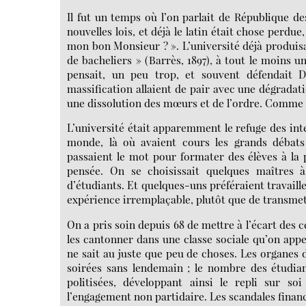
Il fut un temps où l’on parlait de République de
nouvelles lois, et déjà le latin était chose perdu
mon bon Monsieur ? ». L’université déjà produisa
de bacheliers » (Barrès, 1897), à tout le moins un
pensait, un peu trop, et souvent défendait 
massification allaient de pair avec une dégradati
une dissolution des mœurs et de l’ordre. Comme l
L’université était apparemment le refuge des intel
monde, là où avaient cours les grands débats p
passaient le mot pour formater des élèves à la p
pensée. On se choisissait quelques maîtres 
d’étudiants. Et quelques-uns préféraient travaill
expérience irremplaçable, plutôt que de transmet
On a pris soin depuis 68 de mettre à l’écart des ce
les cantonner dans une classe sociale qu’on ap
ne sait au juste que peu de choses. Les organes 
soirées sans lendemain ; le nombre des étudian
politisées, développant ainsi le repli sur so
l’engagement non partidaire. Les scandales financ