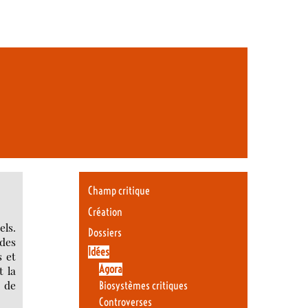
Champ critique
Création
els.
Dossiers
 des
Idées
s et
Agora
t la
n de
Biosystèmes critiques
Controverses