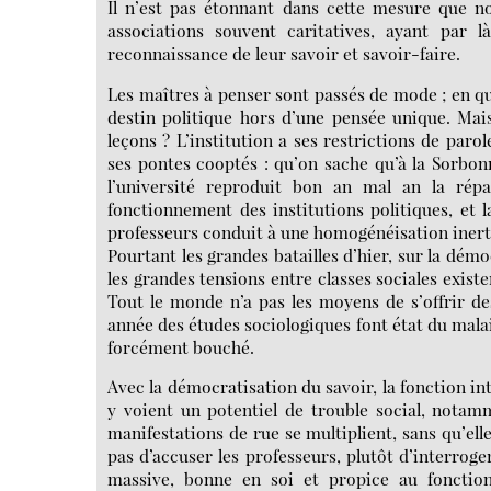
Il n’est pas étonnant dans cette mesure que n
associations souvent caritatives, ayant par l
reconnaissance de leur savoir et savoir-faire.
Les maîtres à penser sont passés de mode ; en qu
destin politique hors d’une pensée unique. Mai
leçons ? L’institution a ses restrictions de paro
ses pontes cooptés : qu’on sache qu’à la Sorbonn
l’université reproduit bon an mal an la répar
fonctionnement des institutions politiques, et 
professeurs conduit à une homogénéisation inerte 
Pourtant les grandes batailles d’hier, sur la démoc
les grandes tensions entre classes sociales exist
Tout le monde n’a pas les moyens de s’offrir d
année des études sociologiques font état du malai
forcément bouché.
Avec la démocratisation du savoir, la fonction int
y voient un potentiel de trouble social, notamm
manifestations de rue se multiplient, sans qu’elle
pas d’accuser les professeurs, plutôt d’interroger
massive, bonne en soi et propice au fonctio