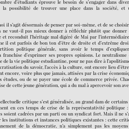
ombre d’étudiants éprouve le besoin de s’engager dans diver
à la possibilité de trouver une place dans la société, et 
oi il s’agit désormais de penser par soi-même, et de se choisi
s ne vaut-il pas mieux donner à réfléchir plutôt que donner
le et reconduit l’héritage mal digéré de Mai par l’intermédiair
e il est parfois de bon ton d’être de droite et d’extrême droi
tition politique générale, sans avoir le temps d’expliquer
la franchise d’exprimer ses propres opinions. Le neutralisme
de la vie politique estudiantine, pour ne pas dire à l’apolitism
ratisation du savoir, l’accès à la culture, ont encore lieu d’être
ent encore, voire plus que jamais, attisées par la crise économi
es études, ou de se payer une école de commerce privée. Ch
se de cette jeune génération, qui a du mal à apercevoir son ave
ellectuelle critique s’est généralisée, au grand dam de certains
ent en ces temps de crise de la représentativité politique :
s soient cadrées par un parti ou un syndicat fort. Mais il ne s’
 les institutions et instances politiques existantes : cette crit
nnement de la démocratie, n’a simplement pas les moyens