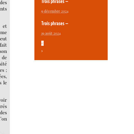
Trois phrases —
 des
ants
9 décembre 2024
Trois phrases —
 et
même
19 août 2024
peut
<
fait
son
>
e de
sité
es ;
ées,
s le
voir
irés
 des
u’on