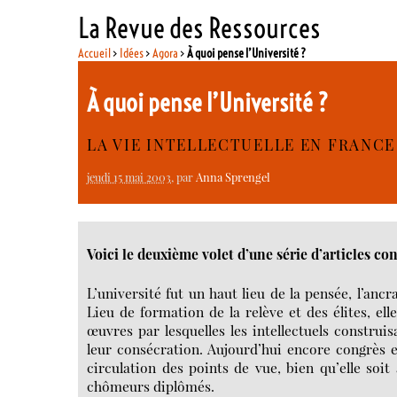
La Revue des Ressources
Accueil
>
Idées
>
Agora
>
À quoi pense l’Université ?
À quoi pense l’Université ?
LA VIE INTELLECTUELLE EN FRANCE 
jeudi 15 mai 2003
, par
Anna Sprengel
Voici le deuxième volet d’une série d’articles con
L’université fut un haut lieu de la pensée, l’ancr
Lieu de formation de la relève et des élites, el
œuvres par lesquelles les intellectuels construis
leur consécration. Aujourd’hui encore congrès e
circulation des points de vue, bien qu’elle soi
chômeurs diplômés.