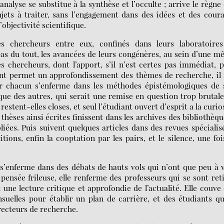
’analyse se substitue à la synthèse et l’occulte ; arrive le règne
ets à traiter, sans l’engagement dans des idées et des cour
’objectivité scientifique.
es chercheurs entre eux, confinés dans leurs laboratoires
pas du tout, les avancées de leurs congénères, au sein d’une 
s chercheurs, dont l’apport, s’il n’est certes pas immédiat, 
ent permet un approfondissement des thèmes de recherche, il 
r chacun s’enferme dans les méthodes épistémologiques de 
que des autres, qui serait une remise en question trop brutal
estent-elles closes, et seul l’étudiant ouvert d’esprit a la curio
 thèses ainsi écrites finissent dans les archives des bibliothèqu
liées. Puis suivent quelques articles dans des revues spécialis
ions, enfin la cooptation par les pairs, et le silence, une foi
e s’enferme dans des débats de hauts vols qui n’ont que peu à 
 pensée frileuse, elle renferme des professeurs qui se sont ret
une lecture critique et approfondie de l’actualité. Elle couve
suelles pour établir un plan de carrière, et des étudiants q
recteurs de recherche.