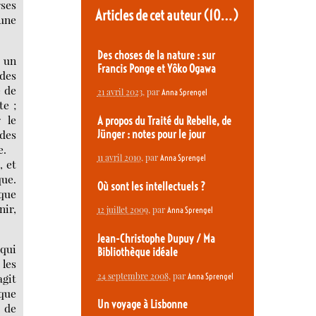
ses
Articles de cet auteur
(10…)
une
Des choses de la nature : sur
r un
Francis Ponge et Yôko Ogawa
 des
e de
21 avril 2023
, par
Anna Sprengel
te ;
 le
A propos du Traité du Rebelle, de
 des
Jünger : notes pour le jour
e.
11 avril 2010
, par
Anna Sprengel
, et
que.
Où sont les intellectuels ?
aque
nir,
12 juillet 2009
, par
Anna Sprengel
Jean-Christophe Dupuy / Ma
 qui
Bibliothèque idéale
 les
24 septembre 2008
, par
Anna Sprengel
agit
ique
Un voyage à Lisbonne
 de