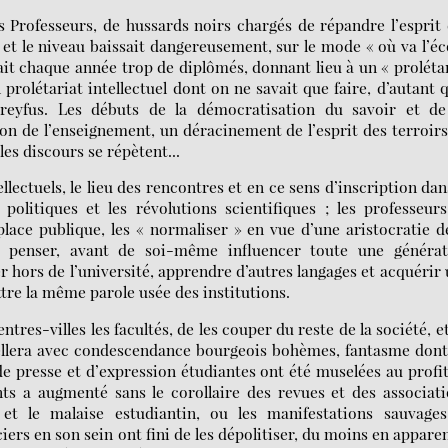
s Professeurs, de hussards noirs chargés de répandre l’esprit
e, et le niveau baissait dangereusement, sur le mode « où va l’éc
it chaque année trop de diplômés, donnant lieu à un « proléta
 prolétariat intellectuel dont on ne savait que faire, d’autant q
Dreyfus. Les débuts de la démocratisation du savoir et de
on de l’enseignement, un déracinement de l’esprit des terroirs
es discours se répètent...
lectuels, le lieu des rencontres et en ce sens d’inscription dan
olitiques et les révolutions scientifiques ; les professeur
lace publique, les « normaliser » en vue d’une aristocratie d
à penser, avant de soi-même influencer toute une générat
er hors de l’université, apprendre d’autres langages et acquérir
tre la même parole usée des institutions.
ntres-villes les facultés, de les couper du reste de la société, e
pellera avec condescendance bourgeois bohèmes, fantasme don
de presse et d’expression étudiantes ont été muselées au profi
ts a augmenté sans le corollaire des revues et des associat
i et le malaise estudiantin, ou les manifestations sauvages
iers en son sein ont fini de les dépolitiser, du moins en appare