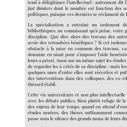
tend à délégitimer l’intellectuel ; autrement dit l
fast thinkers
dont le nombre est fonction des suj
politiques, puisque ces derniers se réclament de l
La spécialisation a entraîné un isolement d
bibliothèques, ne connaissant qu’à peine, voire 
discipline. Que dire alors des travaux des autre
avoir des retombées bénéfiques ? Si cet isolem
obstacle à la mise en commun des travaux, ca
domaine en niant pour s’imposer l’aide heuristi
leurs a priori. Aussi sur un même sujet les études r
de regarder les à côtés de sa discipline : mais les
quelques unes d’entre elles sont réécrites et pub
des interventions dans des colloques, des co-édit
thésard établi.
Cette vie universitaire et non plus intellectuell
avec les débats publics. Bien plutôt refuge de la
des enjeux de leur temps, quand on attend d’eux 
études neutres, des thèses suffisamment consen
passe sous le silence des grands noms de leurs di