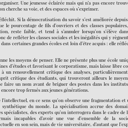
organiser. Une jeunesse éclairée mais qui n’a pas encore trouv
zon cherche sa voie, et des espaces où s’exprimer.
réfléchit. Si la démocratisation du savoir s’est améliorée depuis
e le pourcentage de fils d’ouvriers et des classes populaires
ion, reste faible, et tend à s’annuler lorsqu’on s’élève dan
 de refléter les classes sociales et les inégalités qui y règnent
dans certaines grandes écoles est loin d’être acquis : elle réflé
onne les moyens de penser. Elle ne présente plus une école uni
es d’études et favorisant le corporatisme, mais laisse libre c
à un renouvellement critique des analyses, particulièremen
prit critique des étudiants, qui trouveront ailleurs le moye
e faire un nom avant de briguer des postes dans les institut
nt encore trop fermés aux jeunes générations.
 de l’intellectuel, en ce sens qu’on observe une fragmentation et
n synthétique du monde. La spécialisation accrue des domai
s spécialistes, des experts qu’on interrogera dans le cadre de 
ais incapables d’avoir une vue d’ensemble de la socié
tuelle en son sein, mais de vie universitaire, d’autant que l’ex