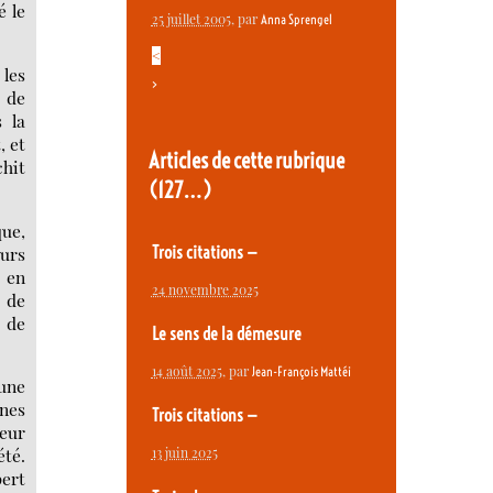
é le
25 juillet 2005
, par
Anna Sprengel
<
 les
>
, de
s la
, et
Articles de cette rubrique
chit
(127…)
que,
ours
Trois citations —
t en
24 novembre 2025
n de
s de
Le sens de la démesure
14 août 2025
, par
Jean-François Mattéi
 une
nes
Trois citations —
leur
13 juin 2025
té.
pert