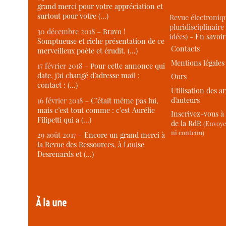
grand merci pour votre appréciation et
surtout pour votre (…)
Revue électroniqu
pluridisciplinaire 
30 décembre 2018 –
Bravo !
idées) -
En savoi
Somptueuse et riche présentation de ce
Contacts
merveilleux poète et érudit. (…)
Mentions légales
17 février 2018 –
Pour cette annonce qui
date, j’ai changé d’adresse mail :
Ours
contact : (…)
Utilisation des ar
d’auteurs
16 février 2018 –
C’était même pas lui,
mais c’est tout comme : c’est Aurélie
Inscrivez-vous à 
Filipetti qui a (…)
de la RdR
(Envoye
ni contenu)
29 août 2017 –
Encore un grand merci à
la Revue des Ressources, à Louise
Desrenards et (…)
À la une