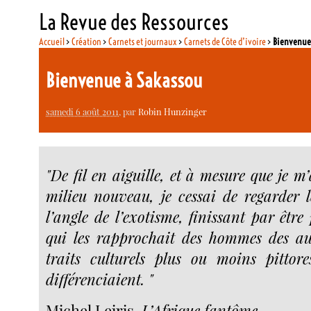
La Revue des Ressources
Accueil
>
Création
>
Carnets et journaux
>
Carnets de Côte d’ivoire
>
Bienvenue
Bienvenue à Sakassou
samedi 6 août 2011
, par
Robin Hunzinger
"De fil en aiguille, et à mesure que je 
milieu nouveau, je cessai de regarder l
l’angle de l’exotisme, finissant par être 
qui les rapprochait des hommes des au
traits culturels plus ou moins pittor
différenciaient. "
Michel Leiris,
L’Afrique fantôme