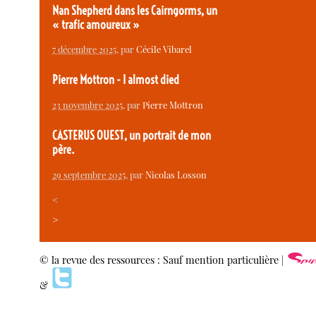
Nan Shepherd dans les Cairngorms, un
« trafic amoureux »
7 décembre 2025
, par
Cécile Vibarel
Pierre Mottron - I almost died
23 novembre 2025
, par
Pierre Mottron
CASTERUS OUEST, un portrait de mon
père.
29 septembre 2025
, par
Nicolas Losson
<
>
© la revue des ressources : Sauf mention particulière |
&