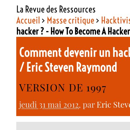
La Revue des Ressources
Accueil
>
Masse critique
>
Hacktiv
hacker ? - How To Become A Hacker
Comment devenir un hack
/ Eric Steven Raymond
VERSION DE 1997
jeudi 31 mai 2012
, par
Eric Ste