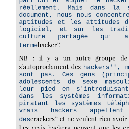
particulier auquel le hacker
réellement. Mais dans la 
document, nous nous concentr
aptitudes et les attitudes d
logiciel, et sur les trad
culture partagée qui 
hacker’’.
terme
NB : il y a un autre groupe de
s’autoproclament des
hackers'', 
sont pas. Ces gens (princi
adolescents de sexe mascul
leur pied en s'introduisan
dans les systèmes informa
piratant les systèmes téléph
vrais hackers appellen
crackers’’ et ne veulent rien avoir
des
Les vrais hackers pensent que les c