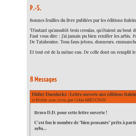
P.-S.
Bonnes feuilles du livre publiées par les éditions Baleine
"D’autant qu’aussitôt trois crouïas, qu’étaient au bout d
Faut vous dire : j’ai jamais pu bien renifler les arbis.
De Tatahouine. Tous faux-jetons, donneurs, emmanchés 
Et tout est de la même eau. De celle dont on remplit les
8 Messages
Didier Daeninckx : Lettre ouverte aux éditions Balei
17 février 2010 17:09, par
Colas BREUGNON
Bravo D.D. pour cette lettre ouverte !
C’est fou le nombre de "bien pensants" prêts à parti
1989...