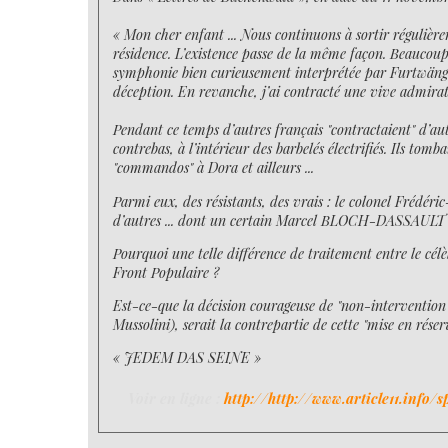
« Mon cher enfant ... Nous continuons à sortir régulière
résidence. L’existence passe de la même façon. Beaucoup
symphonie bien curieusement interprétée par Furtwängler)
déception. En revanche, j’ai contracté une vive admirat
Pendant ce temps d’autres français "contractaient" d’aut
contrebas, à l’intérieur des barbelés électrifiés. Ils tom
"commandos" à Dora et ailleurs ...
Parmi eux, des résistants, des vrais : le colonel Fr
d’autres ... dont un certain Marcel BLOCH-DASSAULT .
Pourquoi une telle différence de traitement entre le cél
Front Populaire ?
Est-ce-que la décision courageuse de "non-intervention" e
Mussolini), serait la contrepartie de cette "mise en rés
« JEDEM DAS SEINE »
Voir en ligne :
http://http://www.article11.info/sp