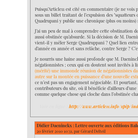
Puisqu’Article11 est cité en commentaire (je ne vois 
sous un billet traitant de l’expulsion des "squatteurs
Quadrupani y publie une chronique (plus ou moins) rég
J’ai un peu de mal à comprendre cette obstination d
aussi obstinée qu’absurde. Si la décision de M. Daenin
vient-il y mêler Serge Quadruppani ? Quel lien entre 
d’année en année et sans relâche, contre Serge ? C’e
Je nourris une haine aussi profonde que M. Daeninckx 
négationnistes ; ceux qui en doutent sont invités à li
(mérité) une immonde réunion de négationnistes da
autre sur la montée en puissance d’une nouvelle ext
ce n’est pas un engagement négociable. Et pourtant
contributeurs du site, où il bénéficie d’ailleurs d’une
comme quelque chose qui cloche dans l’obstinée cha
Voir en ligne :
http://www.article11.info/spip/in
Didier Daeninckx : Lettre ouverte aux éditions Bal
20 février 2010 10:31, par
Gérard Delteil