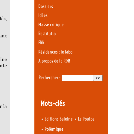
Dossiers
Idées
dés,
Masse critique
Restitutio
 aux
ERR
Résidences : le labo
eine
A propos de la RDR
oite
Rechercher :
Mots-clés
r la
•
•
Editions Baleine
Le Poulpe
•
Polémique