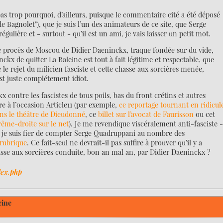
pas trop pourquoi, d’ailleurs, puisque le commentaire cité a été déposé
 de Bagnolet"), que je suis l’un des animateurs de ce site, que Serge
ulière et - surtout - qu’il est un ami, je vais laisser un petit mot.
e procès de Moscou de Didier Daeninckx, traque fondée sur du vide,
ckx de quitter La Baleine est tout à fait légitime et respectable, que
le rejet du milicien fasciste et cette chasse aux sorcières menée,
st juste complétement idiot.
contre les fascistes de tous poils, bas du front crétins et autres
re à l’occasion Article11 (par exemple,
ce reportage tournant en ridicul
ns le théâtre de Dieudonné
, ce
billet sur l’avocat de Faurisson
ou cet
rême-droite sur le net
). Je me revendique viscéralement anti-fasciste 
, je suis fier de compter Serge Quadruppani au nombre des
rubrique
. Ce fait-seul ne devrait-il pas suffire à prouver qu’il y a
sse aux sorcières conduite, bon an mal an, par Didier Daeninckx ?
dex.php
eine