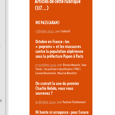
Articles de cette rubrique
(117…)
NO PASS(ARAN)
5 février 2022
, par
Collectif
Octobre en France : les
« pogroms » et les massacres
s
contre la population algérienne
sous la préfecture Papon à Paris
17 octobre 2021
, par
,
Dionys Mascolo
Jean
,
,
Texier
Les policiers républicains (1961)
,
Louise Desrenards
Maurice Blanchot
On croirait la une du premier
Charlie Hebdo, vous vous
souvenez ?
SS
10 février 2020
, par
Pacôme Thiellement
Ni honte ni arrogance : pour Cesare