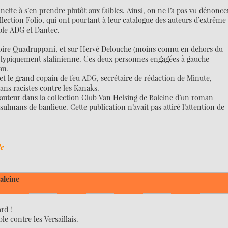
ette à s’en prendre plutôt aux faibles. Ainsi, on ne l’a pas vu dénonce
collection Folio, qui ont pourtant à leur catalogue des auteurs d’extrême
ple ADG et Dantec.
 noire Quadruppani, et sur Hervé Delouche (moins connu en dehors du
 typiquement stalinienne. Ces deux personnes engagées à gauche
au.
ur et le grand copain de feu ADG, secrétaire de rédaction de Minute,
ns racistes contre les Kanaks.
 auteur dans la collection Club Van Helsing de Baleine d’un roman
ulmans de banlieue. Cette publication n’avait pas attiré l’attention de
le
aleine
rd !
le contre les Versaillais.