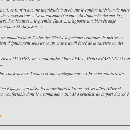
ment, et tu n’as aucune inquiétude à avoir sur le confort intérieur de notr
 de conversations ... De la musique (j’ai entendu dimanche dernier la 7°
, Des lectures ... le premier Faust .... m’apporte une bien étrange
ion pour St Augustin... »
res maladies dans l’enfer des "blocks" à quelques centaines de mètres en
baient d’épuisement sous les coups et le travail forcé de la carrière ou des
édéric-Henri MANHÈS, les communistes Marcel PAUL, Henri KRASUCKI et tan
..
èbre constructeur d’avions et son coreligionnaire ex premier ministre du
n Espagne, qui laissa les mains libres à Franco (et ses alliés Hitler et
erve" confortable dont le « camarade » BLUM a bénéficié de la part des SS ?
...