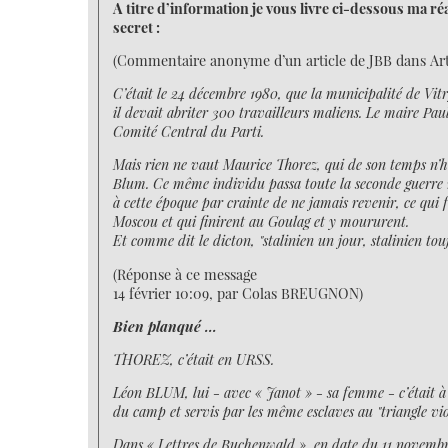
A titre d’information je vous livre ci-dessous ma ré
secret :
(Commentaire anonyme d’un article de JBB dans Arti
C’était le 24 décembre 1980, que la municipalité de Vit
il devait abriter 300 travailleurs maliens. Le maire Pa
Comité Central du Parti.
Mais rien ne vaut Maurice Thorez, qui de son temps n’hé
Blum. Ce même individu passa toute la seconde guerre
à cette époque par crainte de ne jamais revenir, ce qui 
Moscou et qui finirent au Goulag et y moururent.
Et comme dit le dicton, "stalinien un jour, stalinien touj
(Réponse à ce message
14 février 10:09, par Colas BREUGNON)
Bien planqué ...
THOREZ, c’était en URSS.
Léon BLUM, lui - avec « Janot » - sa femme - c’était à
du camp et servis par les même esclaves au "triangle vi
Dans « Lettres de Buchenwald », en date du 11 novembre 1