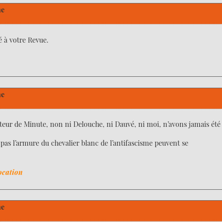
ne
yé à votre Revue.
ne
rateur de Minute, non ni Delouche, ni Dauvé, ni moi, n’avons jamais été
pas l’armure du chevalier blanc de l’antifascisme peuvent se
ocation
ne