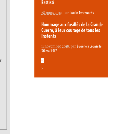
Battisti
e
28 mars 2019
, par
Louise Desrenards
Hommage aux fusillés de la Grande
Guerre, à leur courage de tous les
instants
11 novembre 2018
, par
Eugène à Léonie le
30 mai 1917
t
<
>