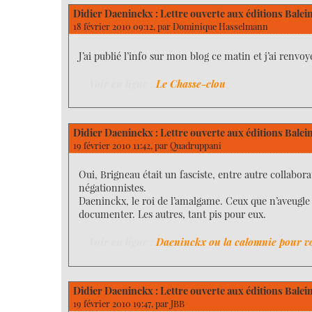
Didier Daeninckx : Lettre ouverte aux éditions Balei
18 février 2010 09:12, par
Dominique Hasselmann
J’ai publié l’info sur mon blog ce matin et j’ai renvo
Voir en ligne :
Le Chasse-clou
Didier Daeninckx : Lettre ouverte aux éditions Balei
19 février 2010 11:42, par
Quadruppani
Oui, Brigneau était un fasciste, entre autre collabo
négationnistes.
Daeninckx, le roi de l’amalgame. Ceux que n’aveugle 
documenter. Les autres, tant pis pour eux.
Voir en ligne :
Daeninckx ou la calomnie pour v
Didier Daeninckx : Lettre ouverte aux éditions Balei
19 février 2010 19:47, par
JBB