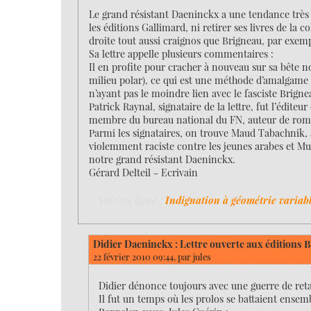
Le grand résistant Daeninckx a une tendance très n
les éditions Gallimard, ni retirer ses livres de la 
droite tout aussi craignos que Brigneau, par exem
Sa lettre appelle plusieurs commentaires :
Il en profite pour cracher à nouveau sur sa bête
milieu polar), ce qui est une méthode d’amalgame
n’ayant pas le moindre lien avec le fasciste Brigne
Patrick Raynal, signataire de la lettre, fut l’édite
membre du bureau national du FN, auteur de roma
Parmi les signataires, on trouve Maud Tabachnik,
violemment raciste contre les jeunes arabes et Mus
notre grand résistant Daeninckx.
Gérard Delteil - Ecrivain
Voir en ligne :
Indignation à géométrie variab
Didier Daeninckx : Lettre ouverte aux éditions B
22 février 2010 09:44, par
jules
Didier dénonce toujours avec une guerre de reta
Il fut un temps où les prolos se battaient ensemb