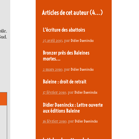
Articles de cet auteur
(4…)
L’écriture des abattoirs
ile.
Sud.
25 avril 2013
, par
Didier Daeninckx
Bronzer près des Baleines
mortes...
2 mars 2010
, par
Didier Daeninckx
Baleine : droit de retrait
17 février 2010
, par
Didier Daeninckx
Didier Daeninckx : Lettre ouverte
aux éditions Baleine
16 février 2010
, par
Didier Daeninckx