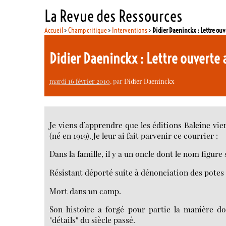
La Revue des Ressources
Accueil
>
Champ critique
>
Interventions
>
Didier Daeninckx : Lettre ouv
Didier Daeninckx : Lettre ouverte 
mardi 16 février 2010
, par
Didier Daeninckx
Je viens d’apprendre que les éditions Baleine vi
(né en 1919). Je leur ai fait parvenir ce courrier :
Dans la famille, il y a un oncle dont le nom figur
Résistant déporté suite à dénonciation des potes
Mort dans un camp.
Son histoire a forgé pour partie la manière do
"détails" du siècle passé.