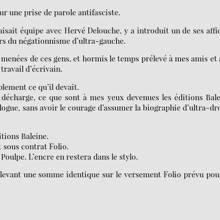
sur une prise de parole antifasciste.
isait équipe avec Hervé Delouche, y a introduit un de ses affi
urs du négationnisme d’ultra-gauche.
es menées de ces gens, et hormis le temps prélevé à mes amis et
travail d’écrivain.
plement ce qu’il devait.
 décharge, ce que sont à mes yeux devenues les éditions Bal
alogue, sans avoir le courage d’assumer la biographie d’ultra-dr
itions Baleine.
t sous contrat Folio.
Poulpe. L’encre en restera dans le stylo.
élevant une somme identique sur le versement Folio prévu pou