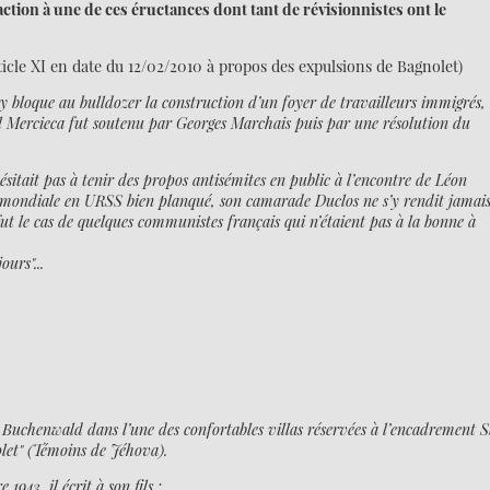
action à une de ces éructances dont tant de révisionnistes ont le
cle XI en date du 12/02/2010 à propos des expulsions de Bagnolet)
ry bloque au bulldozer la construction d’un foyer de travailleurs immigrés,
ul Mercieca fut soutenu par Georges Marchais puis par une résolution du
sitait pas à tenir des propos antisémites en public à l’encontre de Léon
 mondiale en URSS bien planqué, son camarade Duclos ne s’y rendit jamai
fut le cas de quelques communistes français qui n’étaient pas à la bonne à
ours"...
 Buchenwald dans l’une des confortables villas réservées à l’encadrement 
olet" (Témoins de Jéhova).
943, il écrit à son fils :