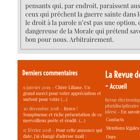
pensants qui, par endroit, paraissent au
ceux qui prêchent la guerre sainte dans l
le droit à la parole n’est pas une option,
dangereuse de la Morale qui prétend savo
bon pour nous. Arbitrairement.
Derniers commentaires
La Revue d
-
Accueil
9 janvier 2019 –
Chère Liliane, Un
grand merci pour votre appréciation et
surtout pour votre (…)
Revue électroniqu
pluridisciplinaire 
30 décembre 2018 –
Bravo !
idées) -
En savoi
Somptueuse et riche présentation de ce
Contacts
merveilleux poète et érudit. (…)
Mentions légales
17 février 2018 –
Pour cette annonce qui
date, j’ai changé d’adresse mail :
Ours