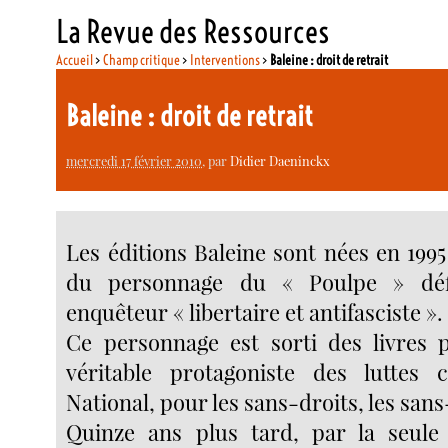
La Revue des Ressources
Accueil
>
Champ critique
>
Interventions
>
Baleine : droit de retrait
Baleine : droit de retrait
mercredi 17 février 2010
, par
Didier Daeninckx
Les éditions Baleine sont nées en 1995
du personnage du « Poulpe » dé
enquêteur « libertaire et antifasciste ».
Ce personnage est sorti des livres 
véritable protagoniste des luttes 
National, pour les sans-droits, les san
Quinze ans plus tard, par la seule