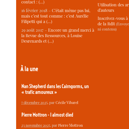
contact : (…)
Utilisation des ar
d’auteurs
16 février 2018 –
C’était même pas lui,
mais c’est tout comme : c’est Aurélie
Inscrivez-vous à 
Filipetti qui a (…)
de la RdR
(Envoye
ni contenu)
29 août 2017 –
Encore un grand merci à
la Revue des Ressources, à Louise
Desrenards et (…)
À la une
Nan Shepherd dans les Cairngorms, un
« trafic amoureux »
7 décembre 2025
, par
Cécile Vibarel
Pierre Mottron - I almost died
23 novembre 2025
, par
Pierre Mottron