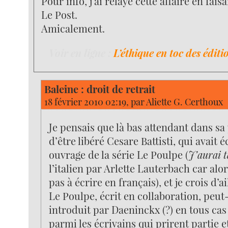
Pour info, j’ai relayé cette affaire en fais
Le Post.
Amicalement.
Voir en ligne :
L’éthique en toc des éditi
Baleine : droit de retrait
18 février 2010 02:19, par
Aliette G. Certhoux
Je pensais que là bas attendant dans sa
d’être libéré Cesare Battisti, qui avait é
ouvrage de la série Le Poulpe (
J’aurai 
l’italien par Arlette Lauterbach car alor
pas à écrire en français), et je crois d’a
Le Poulpe, écrit en collaboration, peu
introduit par Daeninckx (?) en tous ca
parmi les écrivains qui prirent partie e