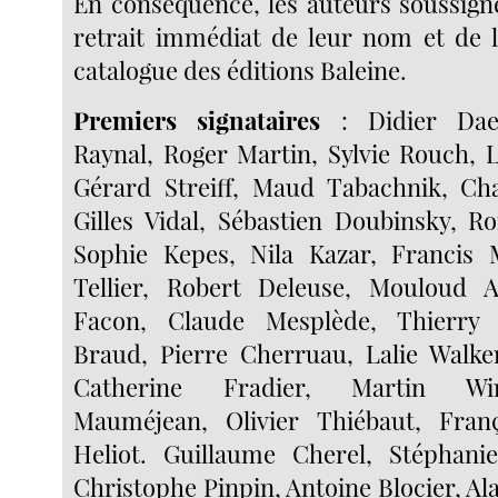
En conséquence, les auteurs soussig
retrait immédiat de leur nom et de 
catalogue des éditions Baleine.
Premiers signataires
: Didier Daen
Raynal, Roger Martin, Sylvie Rouch, 
Gérard Streiff, Maud Tabachnik, Cha
Gilles Vidal, Sébastien Doubinsky, 
Sophie Kepes, Nila Kazar, Francis 
Tellier, Robert Deleuse, Mouloud 
Facon, Claude Mesplède, Thierry 
Braud, Pierre Cherruau, Lalie Walke
Catherine Fradier, Martin Win
Mauméjean, Olivier Thiébaut, Franç
Heliot. Guillaume Cherel, Stéphani
Christophe Pinpin, Antoine Blocier, Ala