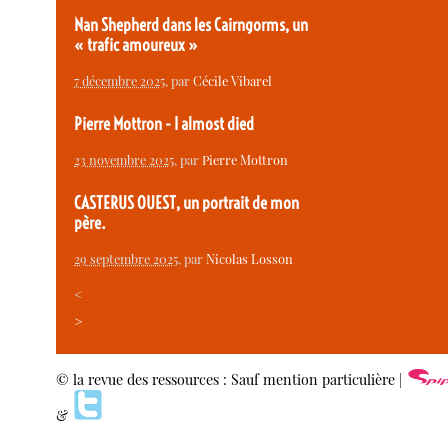
Nan Shepherd dans les Cairngorms, un
« trafic amoureux »
7 décembre 2025
, par
Cécile Vibarel
Pierre Mottron - I almost died
23 novembre 2025
, par
Pierre Mottron
CASTERUS OUEST, un portrait de mon
père.
29 septembre 2025
, par
Nicolas Losson
<
>
© la revue des ressources : Sauf mention particulière |
&