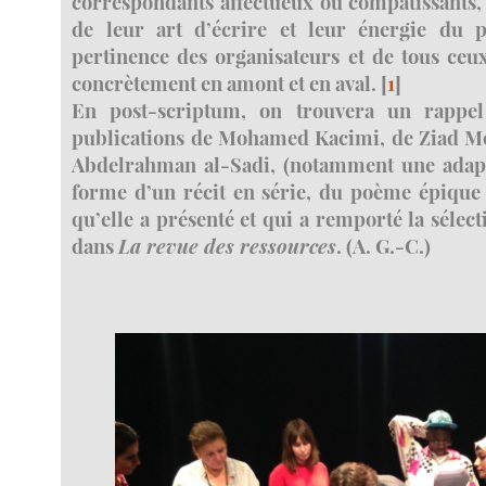
correspondants affectueux ou compatissants, c’
de leur art d’écrire et leur énergie du p
pertinence des organisateurs et de tous ceux
concrètement en amont et en aval.
[
1
]
En post-scriptum, on trouvera un rappel 
publications de Mohamed Kacimi, de Ziad M
Abdelrahman al-Sadi, (notamment une adapta
forme d’un récit en série, du poème épique 
qu’elle a présenté et qui a remporté la sélect
dans
La revue des ressources
. (A. G.-C.)