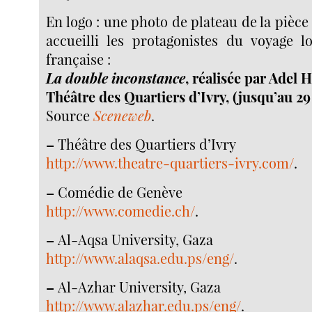
En logo : une photo de plateau de la pièce
accueilli les protagonistes du voyage l
française :
La double inconstance
, réalisée par Adel 
Théâtre des Quartiers d’Ivry, (jusqu’au 2
Source
Sceneweb
.
–
Théâtre des Quartiers d’Ivry
http://www.theatre-quartiers-ivry.com/
.
–
Comédie de Genève
http://www.comedie.ch/
.
–
Al-Aqsa University, Gaza
http://www.alaqsa.edu.ps/eng/
.
–
Al-Azhar University, Gaza
http://www.alazhar.edu.ps/eng/
.