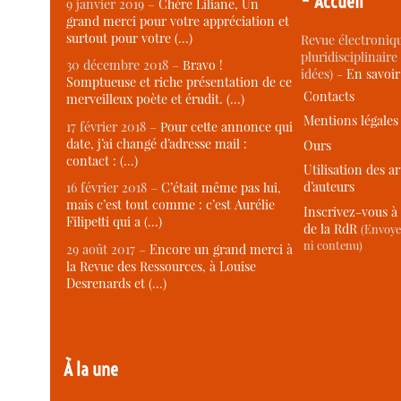
Accueil
9 janvier 2019 –
Chère Liliane, Un
grand merci pour votre appréciation et
surtout pour votre (…)
Revue électroniqu
pluridisciplinaire 
30 décembre 2018 –
Bravo !
idées) -
En savoi
Somptueuse et riche présentation de ce
Contacts
merveilleux poète et érudit. (…)
Mentions légales
17 février 2018 –
Pour cette annonce qui
date, j’ai changé d’adresse mail :
Ours
contact : (…)
Utilisation des ar
d’auteurs
16 février 2018 –
C’était même pas lui,
mais c’est tout comme : c’est Aurélie
Inscrivez-vous à 
Filipetti qui a (…)
de la RdR
(Envoye
ni contenu)
29 août 2017 –
Encore un grand merci à
la Revue des Ressources, à Louise
Desrenards et (…)
À la une