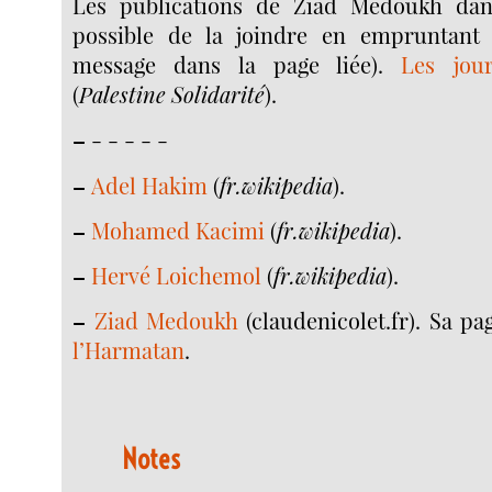
Les publications de Ziad Medoukh da
possible de la joindre en empruntant 
message dans la page liée).
Les jou
(
Palestine Solidarité
).
–
- - - - -
–
Adel Hakim
(
fr.wikipedia
).
–
Mohamed Kacimi
(
fr.wikipedia
).
–
Hervé Loichemol
(
fr.wikipedia
).
–
Ziad Medoukh
(claudenicolet.fr). Sa p
l’Harmatan
.
Notes