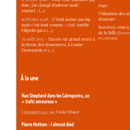
date, j’ai changé d’adresse mail :
Ours
contact : (…)
Utilisation des ar
d’auteurs
16 février 2018 –
C’était même pas lui,
mais c’est tout comme : c’est Aurélie
Inscrivez-vous à 
Filipetti qui a (…)
de la RdR
(Envoye
ni contenu)
29 août 2017 –
Encore un grand merci à
la Revue des Ressources, à Louise
Desrenards et (…)
À la une
Nan Shepherd dans les Cairngorms, un
« trafic amoureux »
7 décembre 2025
, par
Cécile Vibarel
Pierre Mottron - I almost died