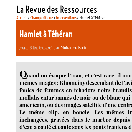
La Revue des Ressources
Accueil
>
Champ critique
>
Interventions
>
Hamlet à Téhéran
Hamlet à Téhéran
jeudi 18 février 2016
, par
Mohamed Kacimi
Q
uand on évoque l’Iran, et c’est rare, il nous
mêmes images : Khomeiny descendant de l’avio
foules de femmes en tchadors noirs brandis
mollahs enturbannés de noir ou de blanc qui
américain, ou des images satellite d’une cent
Le même clip, en boucle. Les mêmes im
inchangées, gravées dans le marbre depuis 
d’eau a coulé et coule sous les ponts iraniens 