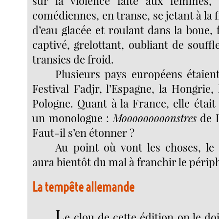
sur la violence faite aux femmes,
comédiennes, en transe, se jetant à la 
d’eau glacée et roulant dans la boue, 
captivé, grelottant, oubliant de souff
transies de froid.
Plusieurs pays européens étaien
Festival Fadjr, l’Espagne, la Hongrie, 
Pologne. Quant à la France, elle étai
un monologue :
Mooooooooonstres
de L
Faut-il s’en étonner ?
Au point où vont les choses, le 
aura bientôt du mal à franchir le périph
La tempête allemande
L
e clou de cette édition on le d