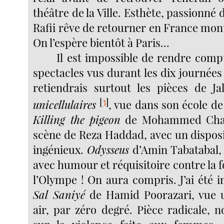
théâtre de la Ville. Esthète, passionné 
Rafii rêve de retourner en France mon
On l’espère bientôt à Paris...
Il est impossible de rendre compt
spectacles vus durant les dix journées d
retiendrais surtout les pièces de Ja
[
3
]
unicellulaires
, vue dans son école de
Killing the pigeon
de Mohammed Char
scène de Reza Haddad, avec un disposi
ingénieux.
Odysseus
d’Amin Tabatabal,
avec humour et réquisitoire contre la f
l’Olympe ! On aura compris. J’ai été 
Sal Saniyé
de Hamid Poorazari, vue u
air, par zéro degré. Pièce radicale, n