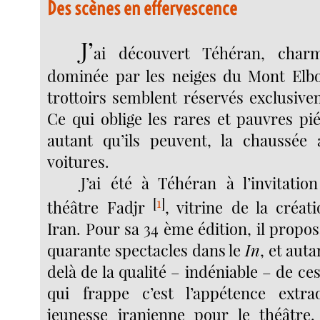
Des scènes en effervescence
J’
ai découvert Téhéran, char
dominée par les neiges du Mont Elbo
trottoirs semblent réservés exclusiv
Ce qui oblige les rares et pauvres pi
autant qu’ils peuvent, la chaussée 
voitures.
J’ai été à Téhéran à l’invitatio
[
1
]
théâtre Fadjr
, vitrine de la créat
Iran. Pour sa 34 ème édition, il propo
quarante spectacles dans le
In
, et aut
delà de la qualité – indéniable – de ce
qui frappe c’est l’appétence extra
jeunesse iranienne pour le théâtre.