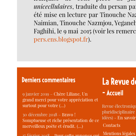
unicecllulaires
, traduite du persan pa
été mise en lecture par Tinouche Na
Naimian, Tinouche Nazmjou, Yeganeh
Faghihi, le 9 mai 2015 (voir les reme
pers.ens.blogspot.fr
).
Derniers commentaires
La Revue d
-
Accueil
9 janvier 2019 –
Chère Liliane, Un
grand merci pour votre appréciation et
surtout pour votre (…)
Revue électroniqu
pluridisciplinaire 
30 décembre 2018 –
Bravo !
idées) -
En savoi
Somptueuse et riche présentation de ce
Contacts
merveilleux poète et érudit. (…)
Mentions légales
17 février 2018 –
Pour cette annonce qui