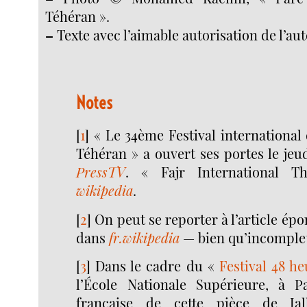
Téhéran ».
–
Texte avec l’aimable autorisation de l’au
Notes
[
1
]
« Le 34ème Festival international 
Téhéran » a ouvert ses portes le jeud
PressTV
. « Fajr International Th
wikipedia
.
[
2
]
On peut se reporter à l’article épo
dans
fr.wikipedia
— bien qu’incomple
[
3
]
Dans le cadre du «
Festival 48 he
l’École Nationale Supérieure, à P
française de cette pièce de Ja