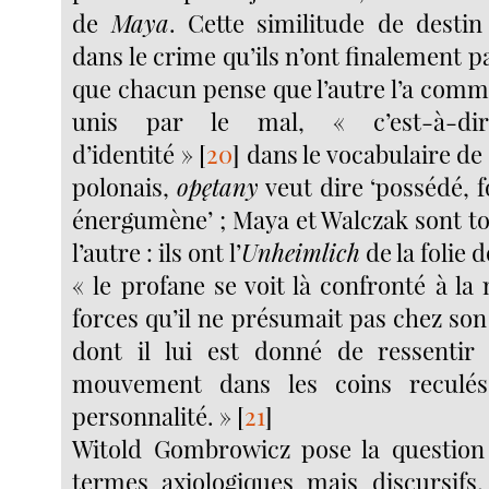
de
Maya
. Cette similitude de destin
dans le crime qu’ils n’ont finalement 
que chacun pense que l’autre l’a commi
unis par le mal, « c’est-à-dir
d’identité »
[
20
]
dans le vocabulaire d
polonais,
opętany
veut dire ‘possédé, 
énergumène’ ; Maya et Walczak sont to
l’autre : ils ont l’
Unheimlich
de la folie 
« le profane se voit là confronté à la
forces qu’il ne présumait pas chez so
dont il lui est donné de ressentir
mouvement dans les coins reculé
personnalité. »
[
21
]
Witold Gombrowicz pose la questio
termes axiologiques mais discursifs, 