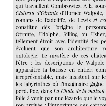
qui travaillent Gombrowicz. A la sou
Château d’Otrante
d’Horace Walpole, e
romans de Radcliffe, de Lewis
et ce
constitue dès l’origine le personn
Otrante, Udolphe, Silling ou Usher,
tellement étroit avec l’identité des 
évoluent que son architecture r
ontologie. Le mystère de ces châtea
l’être : les descriptions de Walpol
apparaître la bâtisse en entier, com
irreprésentable, mais insistent sur l
les labyrinthes où l’imaginaire gagne 
perd. Poe, dans
La Chute de la maison
folie à venir par une lézarde que le v
son arrivée ; l’importance des catac