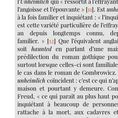
l’
Unheimlich
qui « ressortit à l’effrayant
l’angoisse et l’épouvante »
[
11
]
. Est
unhe
à la fois familier et inquiétant : « l’inq
est cette variété particulière de l’effr
au depuis longtemps connu, dep
familier. »
[
12
]
Que l’équivalent angl
soit
haunted
en parlant d’une mais
prédilection du roman gothique pou
surtout lorsque celles-ci sont familiale
le cas dans le roman de Gombrowicz.
unheimlich
coïncident : c’est ce qui n’a
maison et pourtant y demeure. Co
Freud, « ce qui paraît au plus haut p
inquiétant à beaucoup de personne
rattache à la mort, aux cadavres e