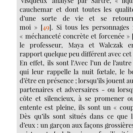
‘visqueux’ analysé par Sartre, « li
cauchemar et dont toutes les qualit
d’une sorte de vie et se retourn
moi »
[
49
]
. Si tous les personnages 
« méchanceté concrète et forcenée »
le professeur, Maya et Walczak e
rapport quelque peu différent avec ce
En effet, ils sont l’Avec l’un de l’autr
qui leur rappelle la nuit fœtale, le 
d’être en présence ; lorsqu’ils jouent au 
partenaires et adversaires - ou lorsq
côte et silencieux, à se promener o
entente est pleine, ils sont un « coup
Dès qu’ils sont situés dans ce que l
d’eux : un garçon aux façons grossière