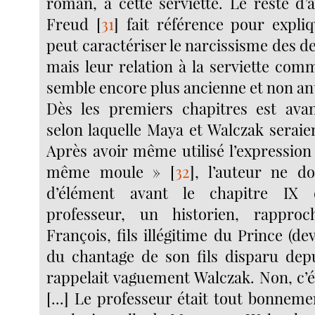
roman, à cette serviette. Le reste d
Freud
[
31
]
fait référence pour expliq
peut caractériser le narcissisme des d
mais leur relation à la serviette c
semble encore plus ancienne et non 
Dès les premiers chapitres est avan
selon laquelle Maya et Walczak seraie
Après avoir même utilisé l’expression
même moule »
[
32
]
, l’auteur ne d
d’élément avant le chapitre IX 
professeur, un historien, rappro
François, fils illégitime du Prince (d
du chantage de son fils disparu depu
rappelait vaguement Walczak. Non, c’ét
[...] Le professeur était tout bonneme