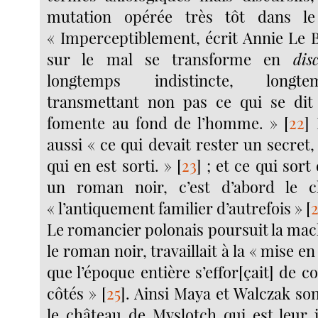
mutation opérée très tôt dans l
« Imperceptiblement, écrit Annie Le B
sur le mal se transforme en
dis
longtemps indistincte, longt
transmettant non pas ce qui se dit
fomente au fond de l’homme. »
[
22
]
aussi « ce qui devait rester un secret,
qui en est sorti. »
[
23
]
; et ce qui sort
un roman noir, c’est d’abord le c
« l’antiquement familier d’autrefois »
[
Le romancier polonais poursuit la mac
le roman noir, travaillait à la « mise e
que l’époque entière s’effor[çait] de c
côtés »
[
25
]
. Ainsi Maya et Walczak sont
le château de Myslotch qui est leur 