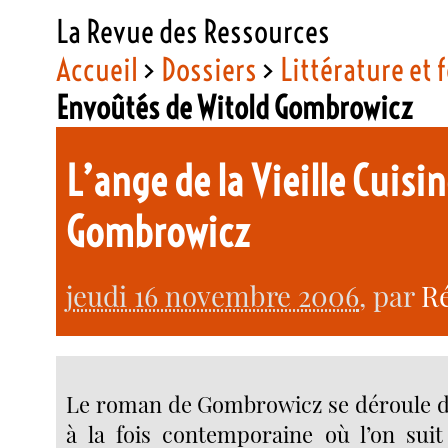
La Revue des Ressources
Accueil
>
Dossiers
>
Littérature et f
Envoûtés de Witold Gombrowicz
L’ange de la Vieille Cuisi
Gombrowicz
jeudi 16 novembre 2006
, par
Ré
Le roman de Gombrowicz se déroule d
à la fois contemporaine où l’on sui