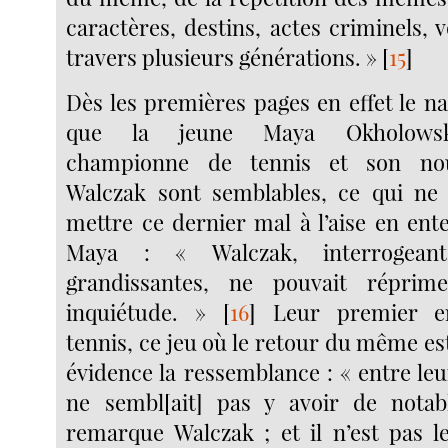
caractères, destins, actes criminels,
travers plusieurs générations. »
[
15
]
Dès les premières pages en effet le n
que la jeune Maya Okholowska
championne de tennis et son nou
Walczak sont semblables, ce qui n
mettre ce dernier mal à l’aise en ent
Maya : « Walczak, interrogeant
grandissantes, ne pouvait réprim
inquiétude. »
[
16
]
Leur premier en
tennis, ce jeu où le retour du même est
évidence la ressemblance : « entre leur
ne sembl[ait] pas y avoir de notabl
remarque Walczak ; et il n’est pas le