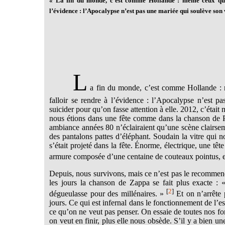
« La fin du monde, c’est comme Hollande : même ceux qui n
l’évidence : l’Apocalypse n’est pas une mariée qui soulève son vo
L
a fin du monde, c’est comme Hollande : mê
falloir se rendre à l’évidence : l’Apocalypse n’est p
suicider pour qu’on fasse attention à elle. 2012, c’était
nous étions dans une fête comme dans la chanson de Pri
ambiance années 80 n’éclairaient qu’une scène clairsem
des pantalons pattes d’éléphant. Soudain la vitre qui no
s’était projeté dans la fête. Énorme, électrique, une tê
armure composée d’une centaine de couteaux pointus, et 
Depuis, nous survivons, mais ce n’est pas le recommen
les jours la chanson de Zappa se fait plus exacte : « 
[
2
]
dégueulasse pour des millénaires. »
Et on n’arrête 
jours. Ce qui est infernal dans le fonctionnement de l’
ce qu’on ne veut pas penser. On essaie de toutes nos fo
on veut en finir, plus elle nous obsède. S’il y a bien un