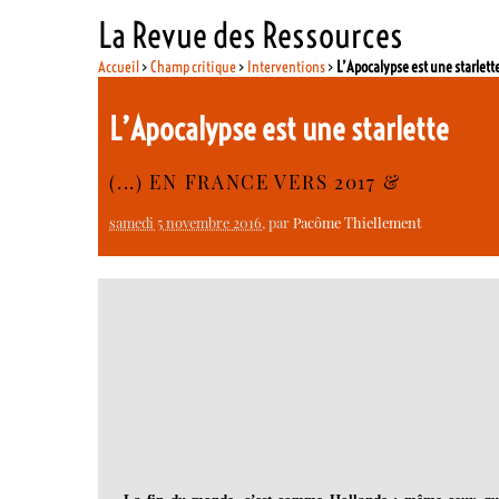
La Revue des Ressources
Accueil
>
Champ critique
>
Interventions
>
L’Apocalypse est une starlett
L’Apocalypse est une starlette
(...) EN FRANCE VERS 2017 &
samedi 5 novembre 2016
, par
Pacôme Thiellement