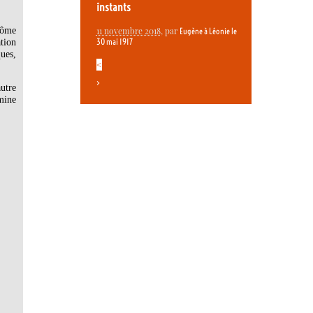
instants
côme
11 novembre 2018
, par
Eugène à Léonie le
ation
30 mai 1917
ues,
<
>
utre
mine