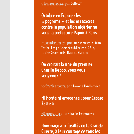
5 février 2022
, par
Collectif
Octobre en France : les
« pogroms » et les massacres
contre la population algérienne
sous la préfecture Papon à Paris
17 octobre 2021
, par
,
Dionys Mascolo
Jean
,
,
Texier
Les policiers républicains (1961)
,
Louise Desrenards
Maurice Blanchot
On croirait la une du premier
Charlie Hebdo, vous vous
souvenez ?
10 février 2020
, par
Pacôme Thiellement
Ni honte ni arrogance : pour Cesare
Battisti
28 mars 2019
, par
Louise Desrenards
Hommage aux fusillés de la Grande
Guerre, à leur courage de tous les