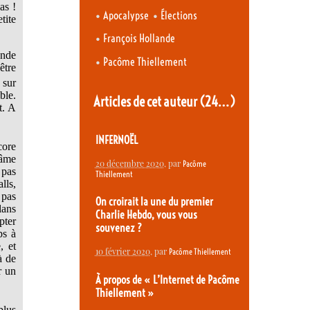
as !
•
•
Apocalypse
Élections
tite
•
François Hollande
onde
•
Pacôme Thiellement
être
 sur
ble.
Articles de cet auteur
(24…)
t. A
INFERNOËL
core
 âme
20 décembre 2020
, par
Pacôme
 pas
Thiellement
lls,
 pas
On croirait la une du premier
lans
Charlie Hebdo, vous vous
pter
souvenez ?
ps à
, et
10 février 2020
, par
Pacôme Thiellement
à de
r un
À propos de « L’Internet de Pacôme
Thiellement »
plus