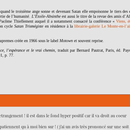
l quand le troisième ange sonne et devenant Satan elle empoisonne le tiers des 
rtie de l’humanité.
L’Étoile-Absinthe
est aussi le titre de la revue des amis d’A
e Pacôme Thiellement auquel il a notamment consacré la conférence «
Viens, é
son cycle
Satan Trismégiste
en résidence à la
librairie-galerie Le Monte-en-l’ai
upremes créée en 1966 sous le label
Motown
et souvent reprise.
nce, l’espérance et le vrai chemin
, traduit par Bernard Pautrat, Paris, éd. Pay
1, p. 77.
trangement ! il est dans le fond hyper positif car il va droit au coeur
atiennent qu à moi bien sur ! ( j’ai un avis très prononcé sur une soit