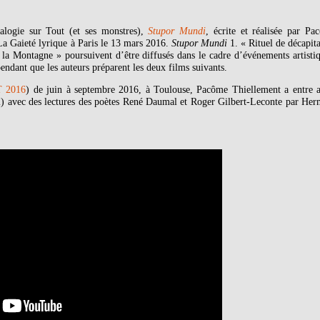
alogie sur Tout (et ses monstres),
Stupor Mundi
, écrite et réalisée par Pa
La Gaieté lyrique à Paris le 13 mars 2016.
Stupor Mundi
1. « Rituel de décapit
a Montagne » poursuivent d’être diffusés dans le cadre d’événements artistiq
endant que les auteurs préparent les deux films suivants.
 2016
) de juin à septembre 2016, à Toulouse, Pacôme Thiellement a entre a
) avec des lectures des poètes René Daumal et Roger Gilbert-Leconte par Her