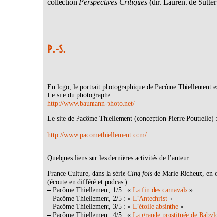
collection
Perspectives Critiques
(dir. Laurent de Sutter
P.-S.
En logo, le portrait photographique de Pacôme Thiellement
Le site du photographe :
http://www.baumann-photo.net/
Le site de Pacôme Thiellement (conception Pierre Poutrelle) 
http://www.pacomethiellement.com/
Quelques liens sur les dernières activités de l’auteur :
France Culture, dans la série
Cinq fois
de Marie Richeux, en 
(écoute en différé et podcast) :
–
Pacôme Thiellement, 1/5 : «
La fin des carnavals
».
–
Pacôme Thiellement, 2/5 : «
L’Antechrist
»
–
Pacôme Thiellement, 3/5 : «
L’étoile absinthe
»
–
Pacôme Thiellement, 4/5 : «
La grande prostituée de Babyl