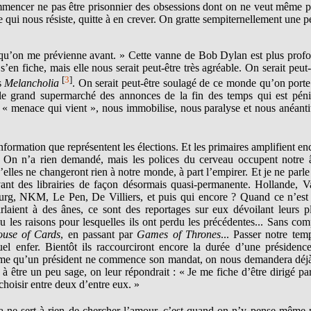
ommencer ne pas être prisonnier des obsessions dont on ne veut même p
qui nous résiste, quitte à en crever. On gratte sempiternellement une pe
e qu’on me prévienne avant. » Cette vanne de Bob Dylan est plus prof
en fiche, mais elle nous serait peut-être très agréable. On serait peut-
[
3
]
s
Melancholia
. On serait peut-être soulagé de ce monde qu’on porte
le grand supermarché des annonces de la fin des temps qui est péni
la « menace qui vient », nous immobilise, nous paralyse et nous anéanti
information que représentent les élections. Et les primaires amplifient en
 On n’a rien demandé, mais les polices du cerveau occupent notre
elles ne changeront rien à notre monde, à part l’empirer. Et je ne parle
ant des librairies de façon désormais quasi-permanente. Hollande, Va
g, NKM, Le Pen, De Villiers, et puis qui encore ? Quand ce n’est
rlaient à des ânes, ce sont des reportages sur eux dévoilant leurs p
 les raisons pour lesquelles ils ont perdu les précédentes... Sans com
use of Cards
, en passant par
Games of Thrones
... Passer notre tem
 enfer. Bientôt ils raccourciront encore la durée d’une présidence
 même qu’un président ne commence son mandat, on nous demandera déj
à être un peu sage, on leur répondrait : « Je me fiche d’être dirigé pa
hoisir entre deux d’entre eux. »
 ne sert à rien de chercher l’amour, c’est quand on n’y pense même 