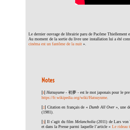
Le dernier ouvrage de librairie paru de Pacôme Thiellement 
Au moment de la sortie du livre une installation lui a été co
cinéma est un fantôme de la nuit
».
Notes
[
1
]
Hatsuyume
- 初夢 - est le mot japonais pour le pre
https://fr.wikipedia.org/wiki/Hatsuyume
.
[
2
]
Citation en français de «
Dumb All Over
», une d
(1981).
[
3
]
Il s’agit du film
Melancholia
(2011) de Lars von T
et dans la Presse parmi laquelle l’article «
Le rideau 