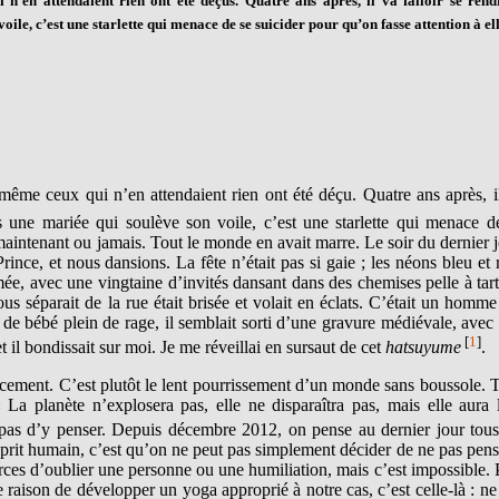
’en attendaient rien ont été déçus. Quatre ans après, il va falloir se rend
ile, c’est une starlette qui menace de se suicider pour qu’on fasse attention à ell
me ceux qui n’en attendaient rien ont été déçu. Quatre ans après, i
as une mariée qui soulève son voile, c’est une starlette qui menace d
 maintenant ou jamais. Tout le monde en avait marre. Le soir du dernier j
nce, et nous dansions. La fête n’était pas si gaie ; les néons bleu et 
ée, avec une vingtaine d’invités dansant dans des chemises pelle à tart
us séparait de la rue était brisée et volait en éclats. C’était un homme
te de bébé plein de rage, il semblait sorti d’une gravure médiévale, avec
[
1
]
il bondissait sur moi. Je me réveillai en sursaut de cet
hatsuyume
.
cement. C’est plutôt le lent pourrissement d’un monde sans boussole. 
La planète n’explosera pas, elle ne disparaîtra pas, mais elle aura l
pas d’y penser. Depuis décembre 2012, on pense au dernier jour tous
esprit humain, c’est qu’on ne peut pas simplement décider de ne pas pens
rces d’oublier une personne ou une humiliation, mais c’est impossible. 
e raison de développer un yoga approprié à notre cas, c’est celle-là : ne