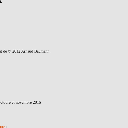
).
 est de © 2012 Arnaud Baumann.
:
octobre et novembre 2016
one
»