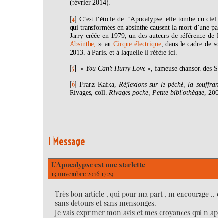
(février 2014).
[
4
]
C’est l’étoile de l’Apocalypse, elle tombe du cie
qui transformées en absinthe causent la mort d’une pa
Jarry créée en 1979, un des auteurs de référence d
Absinthe,
» au
Cirque électrique
, dans le cadre de 
2013, à Paris, et à laquelle il réfère ici.
[
5
]
«
You Can’t Hurry Love
», fameuse chanson des S
[
6
]
Franz Kafka,
Réflexions sur le péché, la souffra
Rivages, coll.
Rivages poche, Petite bibliothèque
, 200
1 Message
L’Apocalypse est une starlette
13 novembre 2016 17:29
Très bon article , qui pour ma part , m encourage .. e
sans detours et sans mensonges.
Je vais exprimer mon avis et mes croyances qui n app