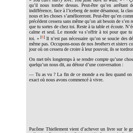
qu’il nous tombe dessus. Peut-être qu’en arrêtant d
indifférence, face à l’iceberg de notre désamour, la cla
nous et les choses s’amélioreront. Peut-être qu’en com
précédent cessera sans même qu’on ait besoin de s’en r
que tu sortes de chez toi. Reste à ta table et écoute. 
calme et seul. Le monde va s’offrir à toi pour que tu 
[
6
]
toi. »
Il n’est pas nécessaire qu’on se soucie des dé
même pas. Occupons-nous de nos
brothers
et
sisters
co
jour où on cessera de croire à leur pouvoir, ils se tordro
On met très longtemps à se rendre compte qu’une chose
quelqu’un nous dit, au détour d’une conversation :
— Tu as vu ? La fin de ce monde a eu lieu quand on éta
exact où nous avons commencé à vivre.
Pacôme Thiellement vient d’achever un livre sur le g