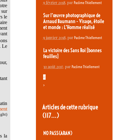
9 février 2018
, par
Pacôme Thiellement
otre
 sur
Sur l’œuvre photographique de
s le
Arnaud Baumann - Visage, étoile
aire
et monde : L’Homme réalisé
ment
vant
9 janvier 2018
, par
Pacôme Thiellement
dons
. Le
La victoire des Sans Roi [bonnes
feuilles]
our,
30 août 2017
, par
Pacôme Thiellement
<
tant
>
atin
Articles de cette rubrique
ment
(117…)
ight)
NO PASS(ARAN)
s la