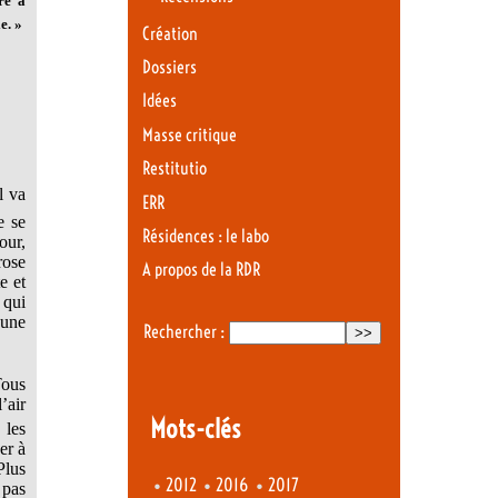
re à
e. »
Création
Dossiers
Idées
Masse critique
Restitutio
l va
ERR
e se
Résidences : le labo
our,
rose
A propos de la RDR
e et
 qui
 une
Rechercher :
Tous
’air
Mots-clés
 les
er à
Plus
•
•
•
2012
2016
2017
 pas