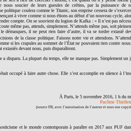
e nous soucier de leurs gueules de crétins, par la puissance de n
sse politique coulera comme le Titanic, son emprise cessera de s’exercer
mençant à vivre comme si nous étions au début d’un nouveau cycle, alor
endre compte. On se souvient du logion de Kafka : « Il n’est pas nécess
N’écoute même pas, attends, simplement. N’attends même pas, soit pleine
le démasques, il ne peut rien faire d’autre, il va se tordre extasié de
cisions de la classe politique. Faisons notre vie et attendons. N’atten
mme si les crapules au sommet de l’État ne pouvaient rien contre nous
nt extasiés devant nous, puis disparaîtront.
 a disparu. La plupart du temps, elle ne manque pas. Simplement un j
it occupé à faire autre chose. Elle s’est accomplie en silence à l’ins
À Paris, le 5 novembre 2016, 1 h du m
Pacôme Thielle
(source FB, avec l’autorisation de l’auteur et sous son copyr
nosticisme et le monde contemporain à paraître en 2017 aux PUF dan