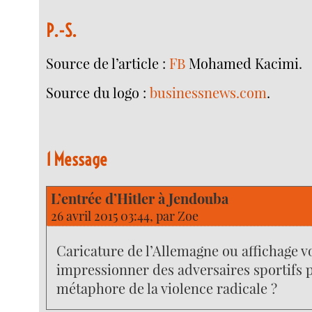
P.-S.
Source de l’article :
FB
Mohamed Kacimi.
Source du logo :
businessnews.com
.
1 Message
L’entrée d’Hitler à Jendouba
26 avril 2015 03:44, par
Zoe
Caricature de l’Allemagne ou affichage v
impressionner des adversaires sportifs 
métaphore de la violence radicale ?