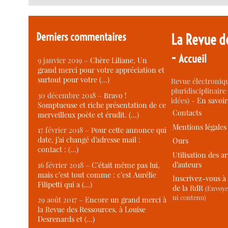
Derniers commentaires
La Revue d
-
Accueil
9 janvier 2019 –
Chère Liliane, Un
grand merci pour votre appréciation et
surtout pour votre (…)
Revue électroniqu
pluridisciplinaire 
30 décembre 2018 –
Bravo !
idées) -
En savoi
Somptueuse et riche présentation de ce
Contacts
merveilleux poète et érudit. (…)
Mentions légales
17 février 2018 –
Pour cette annonce qui
date, j’ai changé d’adresse mail :
Ours
contact : (…)
Utilisation des ar
d’auteurs
16 février 2018 –
C’était même pas lui,
mais c’est tout comme : c’est Aurélie
Inscrivez-vous à 
Filipetti qui a (…)
de la RdR
(Envoye
ni contenu)
29 août 2017 –
Encore un grand merci à
la Revue des Ressources, à Louise
Desrenards et (…)