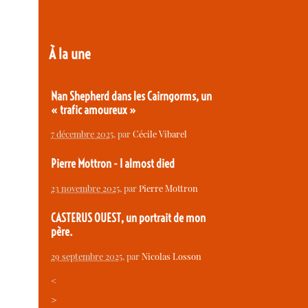
À la une
Nan Shepherd dans les Cairngorms, un
« trafic amoureux »
7 décembre 2025
, par
Cécile Vibarel
Pierre Mottron - I almost died
23 novembre 2025
, par
Pierre Mottron
CASTERUS OUEST, un portrait de mon
père.
29 septembre 2025
, par
Nicolas Losson
<
>