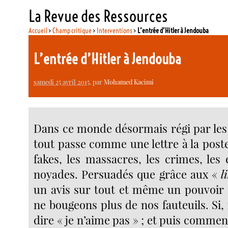
La Revue des Ressources
Accueil
>
Champ critique
>
Interventions
>
L’entrée d’Hitler à Jendouba
L’entrée d’Hitler à Jendouba
samedi 25 avril 2015
, par
Mohamed Kacimi
Dans ce monde désormais régi par les
tout passe comme une lettre à la poste
fakes, les massacres, les crimes, les
noyades. Persuadés que grâce aux «
l
un avis sur tout et même un pouvoir s
ne bougeons plus de nos fauteuils. Si, 
dire « je n’aime pas » ; et puis comment