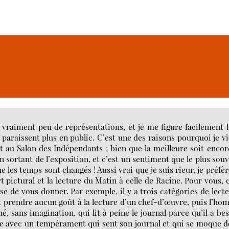
 vraiment peu de représentations, et je me figure facilement 
 paraissent plus en public. C’est une des raisons pourquoi je v
 au Salon des Indépendants ; bien que la meilleure soit encor
 sortant de l’exposition, et c’est un sentiment que le plus sou
les temps sont changés ! Aussi vrai que je suis rieur, je préfèr
pictural et la lecture du Matin à celle de Racine. Pour vous, 
 de vous donner. Par exemple, il y a trois catégories de lect
rait prendre aucun goût à la lecture d’un chef-d’œuvre, puis l’h
é, sans imagination, qui lit à peine le journal parce qu’il a be
ute avec un tempérament qui sent son journal et qui se moque d