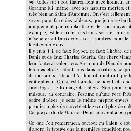
999 toiles sur 1.000 figureraient avec honneur au
Cézanne lui-même, avec ses natures mortes, et V
très bien au Salon d’Automne. On s’est tellemen
savon pour faire des tableaux, que je ne reviendr
uniquement par roublardise et le seul moyen d
exemple, est le dernier des fruits secs, et citer c
m’achèteront tous deux, avec les autres, pour le se
ferai comme eux.
Il y en a-t-il de faux Roybet, de faux Chabat, de
Denis et de faux Charles Guérin. Ces chers Mauri
leur fouterai volontiers. Ah ! nom de Dieu de nom
femmes et des enfants nus dans la nature, ce qui 
de mes amis, Édouard Archinard, on dirait que les
coûtent rien. Qu’on est loin des accidents de chem
smoking et le fromage des pieds. Non point que
puisque, au contraire, j’estime qu’une rose f
ordre d’idées, je sens le même mépris envers
premier a plus de naïveté et le second plus de cul
Ce que j’ai dit de Maurice Denis convient à peu pr
Ce que l’on remarquera surtout au Salon, c’est la
d’abord, je trouve que la première condition pour 