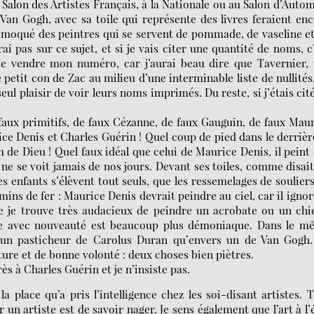
 Salon des Artistes Français, à la Nationale ou au Salon d’Auto
an Gogh, avec sa toile qui représente des livres feraient en
t moqué des peintres qui se servent de pommade, de vaseline e
ai pas sur ce sujet, et si je vais citer une quantité de noms, c
e vendre mon numéro, car j’aurai beau dire que Tavernier, 
e petit con de Zac au milieu d’une interminable liste de nullités,
ul plaisir de voir leurs noms imprimés. Du reste, si j’étais cité
 faux primitifs, de faux Cézanne, de faux Gauguin, de faux Mau
ce Denis et Charles Guérin ! Quel coup de pied dans le derrièr
 de Dieu ! Quel faux idéal que celui de Maurice Denis, il peint
ne se voit jamais de nos jours. Devant ses toiles, comme disai
 enfants s’élèvent tout seuls, que les ressemelages de soulier
ins de fer : Maurice Denis devrait peindre au ciel, car il ignor
 je trouve très audacieux de peindre un acrobate ou un chi
aite avec nouveauté est beaucoup plus démoniaque. Dans le m
 un pasticheur de Carolus Duran qu’envers un de Van Gogh.
ture et de bonne volonté : deux choses bien piètres.
ès à Charles Guérin et je n’insiste pas.
 place qu’a pris l’intelligence chez les soi-disant artistes. 
un artiste est de savoir nager. Je sens également que l’art à l’