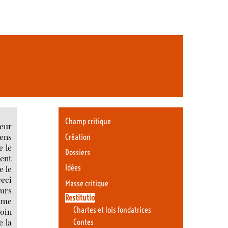
Champ critique
leur
iens
Création
e le
Dossiers
vent
Idées
e le
ceci
Masse critique
eurs
Restitutio
omme
Chartes et lois fondatrices
soin
e la
Contes