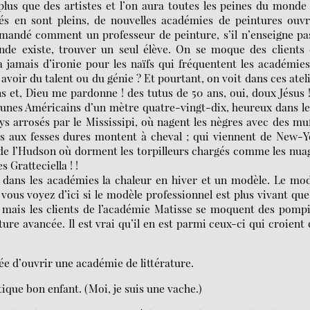
lus que des artistes et l’on aura toutes les peines du monde
és en sont pleins, de nouvelles académies de peintures ouv
emandé comment un professeur de peinture, s’il n’enseigne pa
nde existe, trouver un seul élève. On se moque des clients
 jamais d’ironie pour les naïfs qui fréquentent les académie
avoir du talent ou du génie ? Et pourtant, on voit dans ces atel
 et, Dieu me pardonne ! des tutus de 50 ans, oui, doux Jésus 
 jeunes Américains d’un mètre quatre-vingt-dix, heureux dans l
ys arrosés par le Mississipi, où nagent les nègres avec des mu
les aux fesses dures montent à cheval ; qui viennent de New-
 de l’Hudson où dorment les torpilleurs chargés comme les nua
 Gratteciella ! !
 dans les académies la chaleur en hiver et un modèle. Le mo
 vous voyez d’ici si le modèle professionnel est plus vivant que
 : mais les clients de l’académie Matisse se moquent des pomp
ture avancée. Il est vrai qu’il en est parmi ceux-ci qui croient
dée d’ouvrir une académie de littérature.
ique bon enfant. (Moi, je suis une vache.)