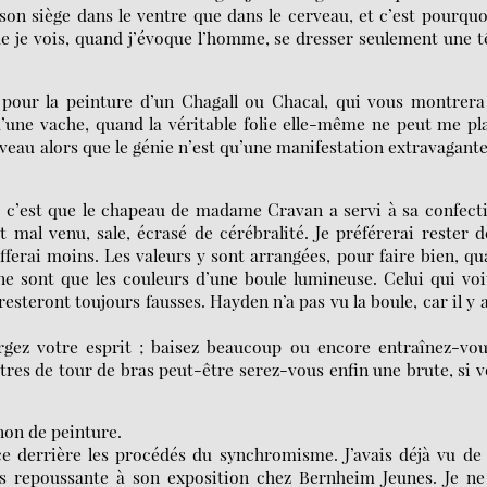
son siège dans le ventre que dans le cerveau, et c’est pourquo
ue je vois, quand j’évoque l’homme, se dresser seulement une t
 pour la peinture d’un Chagall ou Chacal, qui vous montrera
’une vache, quand la véritable folie elle-même ne peut me pl
eau alors que le génie n’est qu’une manifestation extravagant
, c’est que le chapeau de madame Cravan a servi à sa confect
t mal venu, sale, écrasé de cérébralité. Je préférerai rester 
fferai moins. Les valeurs y sont arrangées, pour faire bien, q
ne sont que les couleurs d’une boule lumineuse. Celui qui voi
esteront toujours fausses. Hayden n’a pas vu la boule, car il y 
rgez votre esprit ; baisez beaucoup ou encore entraînez-vo
res de tour de bras peut-être serez-vous enfin une brute, si 
non de peinture.
e derrière les procédés du synchromisme. J’avais déjà vu de
urs repoussante à son exposition chez Bernheim Jeunes. Je ne