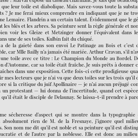
 que leur toile est diabolique. Mais savez-vous toute la subst
s ? Je me ferai mieux comprendre en indiquant que je ne tr
ine Lemaire. Flandrin a un certain talent. Évidemment que le g
 les blés et les arbres. Sa peinture sent la règle générale et no
ien voir les Gleize et Metzinger donner l’équivalent dans l
ns une de ses toiles. Kulbin fait du chiqué.
y a de la gaieté dans son envoi Le Patinage au Bois et c’est 
e, car Mlle Bailly n’a jamais été mariée. Arthur Cravan, s’il n’a
 une toile avec ce titre : Le Champion du Monde au Bordel. D
n d’Automne, car sa toile était fraîche. Je suis prêts à donner 
raîches dans une exposition. Cette fois-ci cette prodigieuse qua
r mes lecteurs que je n’ai vu que deux toiles sur les trois qu’il 
ore si la critique du juif Apollinaire — je n’ai aucun préjugé co
f à un protestant — lui donna de l’incertitude, quand cet espèc
u’il était le disciple de Delaunay. Se laissa-t-il prendre à pare
me sécheresse d’aspect qui se montre dans la typographie 
 absolument rien de M. de la Fresnaye, j’ignore quel milieu
. Son nom me dit qu’il est noble et sa peinture qu’il est distin
cratie et de l’autre par la noblesse. Elle est donc au milieu