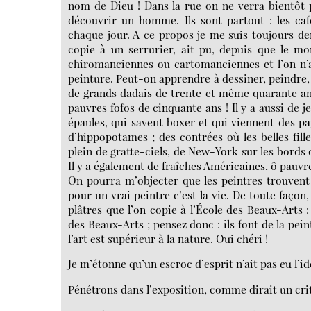
nom de Dieu ! Dans la rue on ne verra bientôt p
découvrir un homme. Ils sont partout : les caf
chaque jour. A ce propos je me suis toujours d
copie à un serrurier, ait pu, depuis que le mo
chiromanciennes ou cartomanciennes et l’on n’a
peinture. Peut-on apprendre à dessiner, peindre, 
de grands dadais de trente et même quarante ans
pauvres fofos de cinquante ans ! Il y a aussi de
épaules, qui savent boxer et qui viennent des pa
d’hippopotames ; des contrées où les belles fil
plein de gratte-ciels, de New-York sur les bords
Il y a également de fraîches Américaines, ô pauvres
On pourra m’objecter que les peintres trouvent
pour un vrai peintre c’est la vie. De toute façon,
plâtres que l’on copie à l’École des Beaux-Arts
des Beaux-Arts ; pensez donc : ils font de la pein
l’art est supérieur à la nature. Oui chéri !
Je m’étonne qu’un escroc d’esprit n’ait pas eu l’i
Pénétrons dans l’exposition, comme dirait un crit