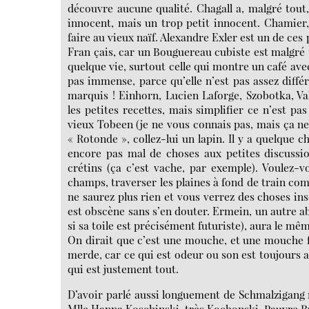
découvre aucune qualité. Chagall a, malgré tout,
innocent, mais un trop petit innocent. Chamier, 
faire au vieux naïf. Alexandre Exler est un de ces
Fran çais, car un Bouguereau cubiste est malgré 
quelque vie, surtout celle qui montre un café avec 
pas immense, parce qu’elle n’est pas assez différ
marquis ! Einhorn, Lucien Laforge, Szobotka, Va
les petites recettes, mais simplifier ce n’est pa
vieux Tobeen (je ne vous connais pas, mais ça ne
« Rotonde », collez-lui un lapin. Il y a quelque c
encore pas mal de choses aux petites discussio
crétins (ça c’est vache, par exemple). Voulez-vo
champs, traverser les plaines à fond de train com
ne saurez plus rien et vous verrez des choses in
est obscène sans s’en douter. Ermein, un autre ab
si sa toile est précisément futuriste), aura le mêm
On dirait que c’est une mouche, et une mouche fr
merde, car ce qui est odeur ou son est toujours 
qui est justement tout.
D’avoir parlé aussi longuement de Schmalzigang ne
Mlle Hanna Koschinski, très Kochonski. Pauvre R