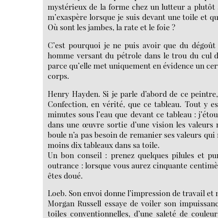
mystérieux de la forme chez un lutteur a plutôt 
m’exaspère lorsque je suis devant une toile et q
Où sont les jambes, la rate et le foie ?
C’est pourquoi je ne puis avoir que du dégoût
homme versant du pétrole dans le trou du cul d
parce qu’elle met uniquement en évidence un cerv
corps.
Henry Hayden. Si je parle d’abord de ce peintre
Confection, en vérité, que ce tableau. Tout y es
minutes sous l’eau que devant ce tableau : j’étou
dans une œuvre sortie d’une vision les valeurs 
boule n’a pas besoin de remanier ses valeurs qui r
moins dix tableaux dans sa toile.
Un bon conseil : prenez quelques pilules et pu
outrance : lorsque vous aurez cinquante centimèt
êtes doué.
Loeb. Son envoi donne l’impression de travail et 
Morgan Russell essaye de voiler son impuissanc
toiles conventionnelles, d’une saleté de coule