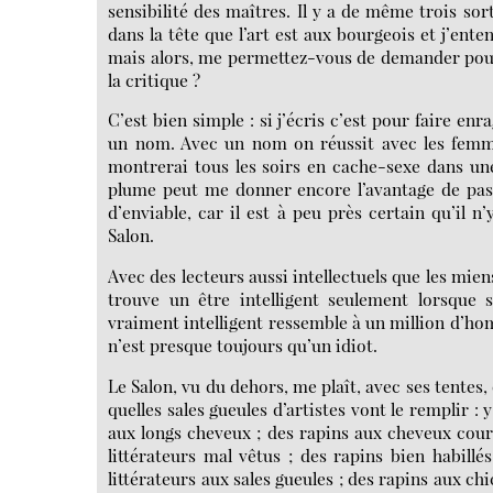
sensibilité des maîtres. Il y a de même trois so
dans la tête que l’art est aux bourgeois et j’ent
mais alors, me permettez-vous de demander pourq
la critique ?
C’est bien simple : si j’écris c’est pour faire en
un nom. Avec un nom on réussit avec les femmes 
montrerai tous les soirs en cache-sexe dans une
plume peut me donner encore l’avantage de pass
d’enviable, car il est à peu près certain qu’il n
Salon.
Avec des lecteurs aussi intellectuels que les miens
trouve un être intelligent seulement lorsqu
vraiment intelligent ressemble à un million d’h
n’est presque toujours qu’un idiot.
Le Salon, vu du dehors, me plaît, avec ses tentes
quelles sales gueules d’artistes vont le remplir : 
aux longs cheveux ; des rapins aux cheveux court
littérateurs mal vêtus ; des rapins bien habillés
littérateurs aux sales gueules ; des rapins aux chics 