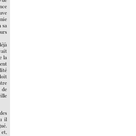
ance
ouve
énie
n sa
eurs
déjà
vait
e la
cent
lité
doit
ntre
e de
ille
des
 il
gué.
 et,