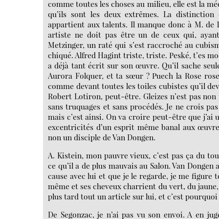
comme toutes les choses au milieu, elle est la mé
qu’ils sont les deux extrêmes. La distinction
appartient aux talents. Il manque donc à M. de l
artiste ne doit pas être un de ceux qui, ayant
Metzinger, un raté qui s’est raccroché au cubism
chiqué. Alfred Hagint triste, triste. Peské, t’es mo
a déjà tant écrit sur son œuvre. Qu’il sache seu
Aurora Folquer, et ta sœur ? Puech la Rose rose 
comme devant toutes les toiles cubistes qu’il dev
Robert Lotiron, peut-être. Gleizes n’est pas non 
sans truquages et sans procédés. Je ne crois pas
mais c’est ainsi. On va croire peut-être que j’ai
excentricités d’un esprit même banal aux œuvres
non un disciple de Van Dongen.
A. Kistein, mon pauvre vieux, c’est pas ça du to
ce qu’il a de plus mauvais au Salon. Van Dongen a
cause avec lui et que je le regarde, je me figure 
même et ses cheveux charrient du vert, du jaune
plus tard tout un article sur lui, et c’est pourquoi
De Segonzac, je n’ai pas vu son envoi. A en jug