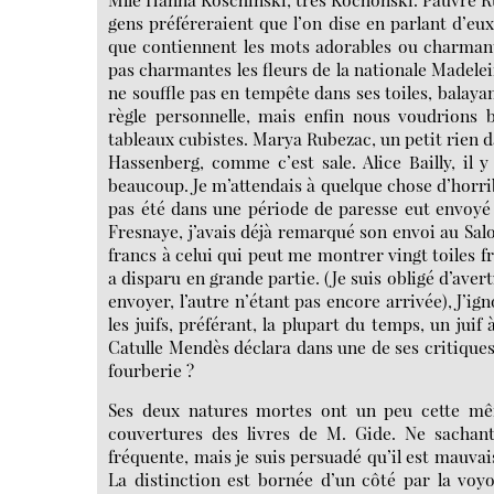
gens préféreraient que l’on dise en parlant d’eux
que contiennent les mots adorables ou charmant
pas charmantes les fleurs de la nationale Madele
ne souffle pas en tempête dans ses toiles, balayant
règle personnelle, mais enfin nous voudrions b
tableaux cubistes. Marya Rubezac, un petit rien da
Hassenberg, comme c’est sale. Alice Bailly, il 
beaucoup. Je m’attendais à quelque chose d’horribl
pas été dans une période de paresse eut envoyé
Fresnaye, j’avais déjà remarqué son envoi au Salo
francs à celui qui peut me montrer vingt toiles f
a disparu en grande partie. (Je suis obligé d’averti
envoyer, l’autre n’étant pas encore arrivée), J’ign
les juifs, préférant, la plupart du temps, un jui
Catulle Mendès déclara dans une de ses critiques q
fourberie ?
Ses deux natures mortes ont un peu cette mê
couvertures des livres de M. Gide. Ne sachant
fréquente, mais je suis persuadé qu’il est mauvais
La distinction est bornée d’un côté par la voyou