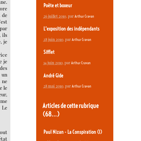
mne.
Poète et boxeur
core
t de
26 juillet 2010
, par
Arthur Cravan
’est
par
L’exposition des indépendants
 ils
28 juin 2010
, par
Arthur Cravan
, je
Sifflet
rice
e je
14 juin 2010
, par
Arthur Cravan
 des
t un
André Gide
s ne
28 mai 2010
, par
Arthur Cravan
e le
eur,
ême
Articles de cette rubrique
 Le
(68…)
Tout
Paul Nizan - La Conspiration (I)
état