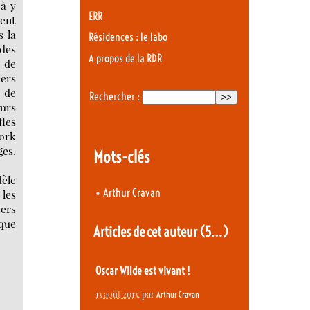
 à y
ERR
rent
s la
Résidences : le labo
 des
A propos de la RDR
s de
iers
! de
Rechercher :
eurs
fles
York
ges.
Mots-clés
dèle
•
Arthur Cravan
 les
iers
 que
Articles de cet auteur
(5…)
Oscar Wilde est vivant !
13 août 2013
, par
Arthur Cravan