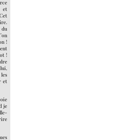
arce
 et
 Cet
ire.
, du
u’on
on !
sent
ot !
ndre
lui,
 les
r et
voie
d je
lle-
rire
ques