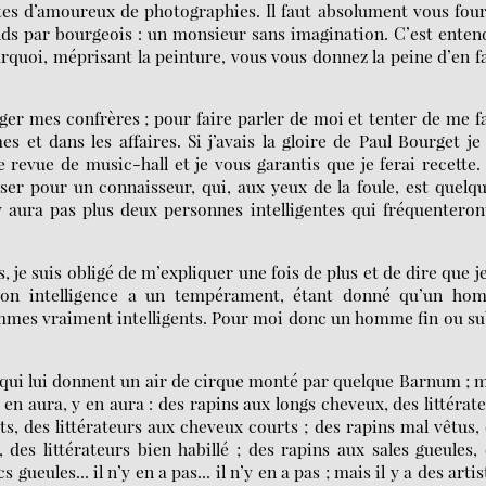
rtes d’amoureux de photographies. Il faut absolument vous fou
ends par bourgeois : un monsieur sans imagination. C’est enten
uoi, méprisant la peinture, vous vous donnez la peine d’en f
rager mes confrères ; pour faire parler de moi et tenter de me f
et dans les affaires. Si j’avais la gloire de Paul Bourget j
 revue de music-hall et je vous garantis que je ferai recette
er pour un connaisseur, qui, aux yeux de la foule, est quelq
’y aura pas plus deux personnes intelligentes qui fréquenteron
, je suis obligé de m’expliquer une fois de plus et de dire que j
e son intelligence a un tempérament, étant donné qu’un ho
ommes vraiment intelligents. Pour moi donc un homme fin ou su
, qui lui donnent un air de cirque monté par quelque Barnum ; 
y en aura, y en aura : des rapins aux longs cheveux, des littérat
s, des littérateurs aux cheveux courts ; des rapins mal vêtus,
, des littérateurs bien habillé ; des rapins aux sales gueules,
gueules... il n’y en a pas... il n’y en a pas ; mais il y a des artis