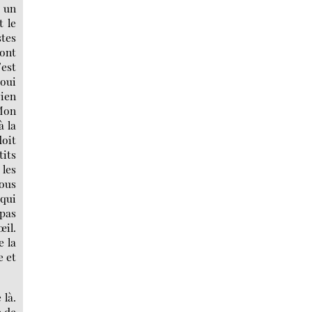
e un
t le
stes
 ont
’est
 oui
bien
 Mon
à la
doit
tits
 les
vous
 qui
 pas
œil.
e la
e et
 là.
p de