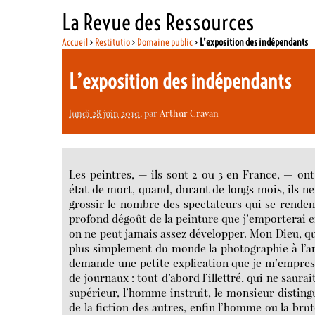
La Revue des Ressources
Accueil
>
Restitutio
>
Domaine public
>
L’exposition des indépendants
L’exposition des indépendants
lundi 28 juin 2010
, par
Arthur Cravan
Les peintres, — ils sont 2 ou 3 en France, — ont
état de mort, quand, durant de longs mois, ils ne
grossir le nombre des spectateurs qui se rendent
profond dégoût de la peinture que j’emporterai en
on ne peut jamais assez développer. Mon Dieu, que 
plus simplement du monde la photographie à l’art 
demande une petite explication que je m’empresse
de journaux : tout d’abord l’illettré, qui ne sau
supérieur, l’homme instruit, le monsieur distingu
de la fiction des autres, enfin l’homme ou la br