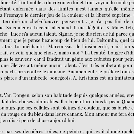
diocrité. Tout noble a du voyou en lui et tout voyou du noble p
 étant enfermée dans des limites n’est jamais qu’elle-même
a Fresnaye le dernier jeu de la couleur et la liberté suprême.
 terminé un chef-d’œuvre, penseront : je n’ai pas fini de r
e. Sa couleur a l’accent allemand. II me dégoûte. K. Malevitch
che ! Luce n’a aucun talent. Signac, je ne dis rien de lui parce q
lement que je pense beaucoup de bien de lui. Deltombe, quel c
: tais-toi méchante ! Marcoussis, de l’insincérité, mais l’on 
rait y avoir quelque chose, mais quoi ? La beauté, bougre d’idi
plus le sauveur, car il faudrait un génie aux cubistes pour pei
 que Gleizes ait même aucun talent. C’est très embêtant pour 
 un parti-pris contre le cubisme. Aucunement : je préfère toutes
 plates d’un imbécile bourgeois. A. Kristians est un imitateu
ut. Van Dongen, selon son habitude depuis quelques années, en
 fait des choses admirables. Il a la peinture dans la peau. Quan
toujours que ses cellules sont pleines de couleur, que sa barbe e
, du rouge ou du bleu dans leurs canaux. Mon amour me fera éc
 j’en dis si peu de chose aujourd’hui.
er par ses dernières toiles, ce peintre, qui avait donné quel