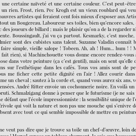
 une certaine naïveté et une certaine couleur. C’est peut-êtr
un rien. Frost, rien. Pec Krogh est un vieux roublard qui veu
 pauvres artistes qui feraient cent fois mieux d’exposer aux Arti
tout un Bougereau. Laboureur ses toiles, bien qu’encore sales,
des joueurs de billard ; mais le plaisir qu’on a de la regarder n
ente. Boussingault, j’ai vu ça partout. Kesmarky, c’est moche,
lmier sont des cubistes sans talent. Suzanne Valadin connaît 
s faire simple, vieille salope ! Tobeen. Ah, ah ! Hum... hum ! !
 fait rien), si Machinchouette vous donne encore rendez-vous 
hose dans votre peinture (ça c’est gentil), mais on sent qu’elle 
ns sur l’esthétique dans les cafés. Tous vos amis sont de pe
us me ficher cette petite dignité en l’air ! Allez courir dans
me un cheval ; sautez à la corde et, quand vous aurez six ans, 
sensées. André Ritter envoie un cochonnerie noire. En voilà un
ruti. Schmalzigang donne à penser que le futurisme (je ne sais
e défaut que l’école impressionniste : la sensibilité unique de l’
ivole qui voit la nature et non pas une mouche qui s’enivre d
absent avec tout ce qui semble impossible de mettre en peintur
 veut pas dire que je trouve sa toile un chef-d’œuvre, loin de
usse ! Marval expose un tableau charmant. Je sais que beaucou