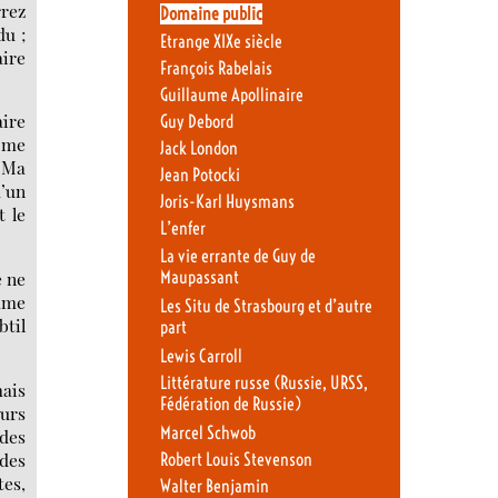
rrez
Domaine public
du ;
Etrange XIXe siècle
aire
François Rabelais
Guillaume Apollinaire
aire
Guy Debord
e me
Jack London
. Ma
Jean Potocki
u’un
Joris-Karl Huysmans
t le
L’enfer
La vie errante de Guy de
Maupassant
e ne
mme
Les Situ de Strasbourg et d’autre
btil
part
Lewis Carroll
Littérature russe (Russie, URSS,
mais
Fédération de Russie)
eurs
Marcel Schwob
 des
 des
Robert Louis Stevenson
tes,
Walter Benjamin