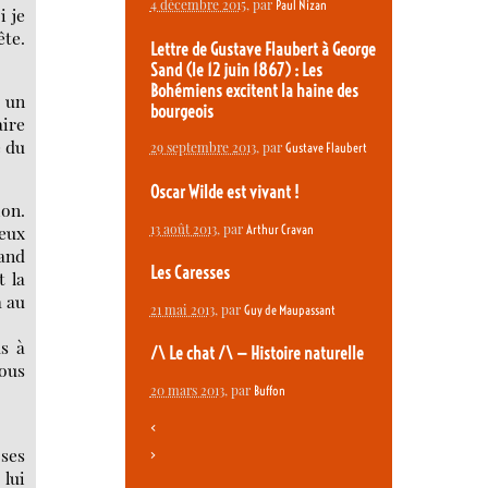
4 décembre 2015
, par
Paul Nizan
i je
ête.
Lettre de Gustave Flaubert à George
Sand (le 12 juin 1867) : Les
Bohémiens excitent la haine des
 un
bourgeois
aire
e du
29 septembre 2013
, par
Gustave Flaubert
Oscar Wilde est vivant !
ion.
13 août 2013
, par
deux
Arthur Cravan
uand
Les Caresses
t la
a au
21 mai 2013
, par
Guy de Maupassant
us à
/\ Le chat /\ — Histoire naturelle
vous
20 mars 2013
, par
Buffon
<
 ses
>
 lui