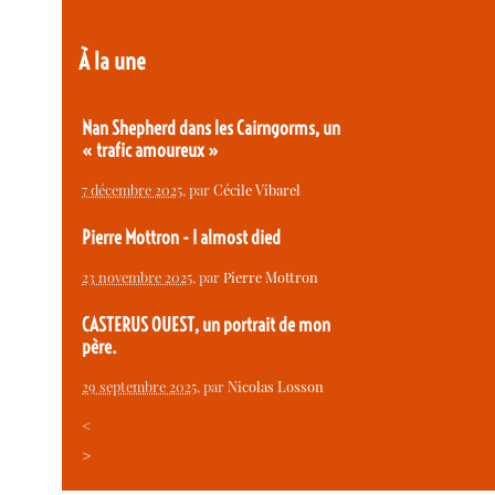
À la une
Nan Shepherd dans les Cairngorms, un
« trafic amoureux »
7 décembre 2025
, par
Cécile Vibarel
Pierre Mottron - I almost died
23 novembre 2025
, par
Pierre Mottron
CASTERUS OUEST, un portrait de mon
père.
29 septembre 2025
, par
Nicolas Losson
<
>