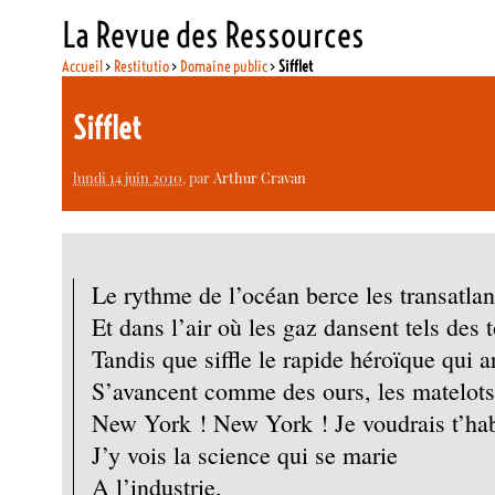
La Revue des Ressources
Accueil
>
Restitutio
>
Domaine public
>
Sifflet
Sifflet
lundi 14 juin 2010
, par
Arthur Cravan
Le rythme de l’océan berce les transatlan
Et dans l’air où les gaz dansent tels des 
Tandis que siffle le rapide héroïque qui a
S’avancent comme des ours, les matelots 
New York ! New York ! Je voudrais t’hab
J’y vois la science qui se marie
A l’industrie,