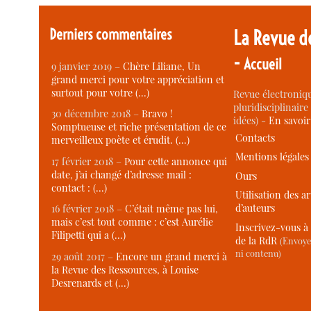
Derniers commentaires
La Revue d
-
Accueil
9 janvier 2019 –
Chère Liliane, Un
grand merci pour votre appréciation et
surtout pour votre (…)
Revue électroniqu
pluridisciplinaire 
30 décembre 2018 –
Bravo !
idées) -
En savoi
Somptueuse et riche présentation de ce
Contacts
merveilleux poète et érudit. (…)
Mentions légales
17 février 2018 –
Pour cette annonce qui
date, j’ai changé d’adresse mail :
Ours
contact : (…)
Utilisation des ar
d’auteurs
16 février 2018 –
C’était même pas lui,
mais c’est tout comme : c’est Aurélie
Inscrivez-vous à 
Filipetti qui a (…)
de la RdR
(Envoye
ni contenu)
29 août 2017 –
Encore un grand merci à
la Revue des Ressources, à Louise
Desrenards et (…)