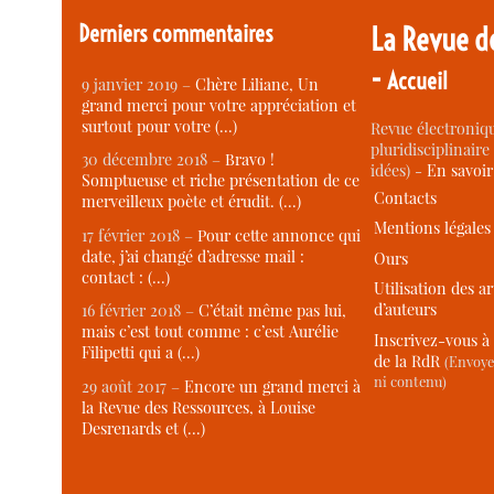
Derniers commentaires
La Revue d
-
Accueil
9 janvier 2019 –
Chère Liliane, Un
grand merci pour votre appréciation et
surtout pour votre (…)
Revue électroniqu
pluridisciplinaire 
30 décembre 2018 –
Bravo !
idées) -
En savoi
Somptueuse et riche présentation de ce
Contacts
merveilleux poète et érudit. (…)
Mentions légales
17 février 2018 –
Pour cette annonce qui
date, j’ai changé d’adresse mail :
Ours
contact : (…)
Utilisation des ar
d’auteurs
16 février 2018 –
C’était même pas lui,
mais c’est tout comme : c’est Aurélie
Inscrivez-vous à 
Filipetti qui a (…)
de la RdR
(Envoye
ni contenu)
29 août 2017 –
Encore un grand merci à
la Revue des Ressources, à Louise
Desrenards et (…)