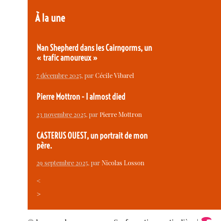
À la une
Nan Shepherd dans les Cairngorms, un
« trafic amoureux »
7 décembre 2025
, par
Cécile Vibarel
Pierre Mottron - I almost died
23 novembre 2025
, par
Pierre Mottron
CASTERUS OUEST, un portrait de mon
père.
29 septembre 2025
, par
Nicolas Losson
<
>