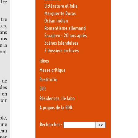
otre
Littérature et folie
Marguerite Duras
otre
Océan indien
tes.
Romantisme allemand
dans
Sarajevo - 20 ans après
vons
Scènes islandaises
e la
Z Dossiers archivés
dont
Idées
Masse critique
Restitutio
 de
 des
ERR
 en
Résidences : le labo
voir
A propos de la RDR
le,
 une
Rechercher :
seau
uper