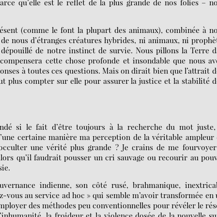
ce qu’elle est le reflet de la plus grande de nos folies – n
résent (comme le font la plupart des animaux), combinée à n
it de nous d’étranges créatures hybrides, ni animaux, ni prophè
dépouillé de notre instinct de survie. Nous pillons la Terre 
l compensera cette chose profonde et insondable que nous a
onses à toutes ces questions. Mais on dirait bien que l’attrait d
t plus compter sur elle pour assurer la justice et la stabilité 
dé si le fait d’être toujours à la recherche du mot juste,
 d’une certaine manière ma perception de la véritable ampleur
occulter une vérité plus grande ? Je crains de me fourvoyer
alors qu’il faudrait pousser un cri sauvage ou recourir au pou
ie.
uvernance indienne, son côté rusé, brahmanique, inextricab
ez-vous au service ad hoc » qui semble m’avoir transformée en
employer des méthodes peu conventionnelles pour révéler le ré
’inhumanité, la froideur et la violence dosée de la nouvelle s