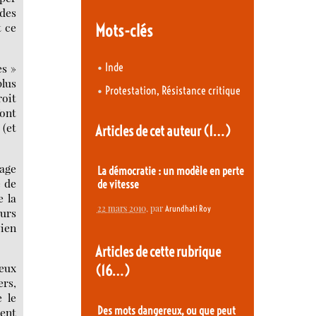
 des
t ce
Mots-clés
•
Inde
es »
plus
•
Protestation, Résistance critique
roit
font
 (et
Articles de cet auteur
(1…)
sage
La démocratie : un modèle en perte
e de
de vitesse
e la
22 mars 2010
, par
Arundhati Roy
eurs
bien
Articles de cette rubrique
ceux
(16…)
ers,
 le
Des mots dangereux, ou que peut
uent