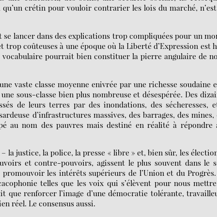
 a qu’un crétin pour vouloir contrarier les lois du marché, n’es
it se lancer dans des explications trop compliquées pour un m
et trop coûteuses à une époque où la Liberté d’Expression est 
vocabulaire pourrait bien constituer la pierre angulaire de n
une vaste classe moyenne enivrée par une richesse soudaine e
si une sous-classe bien plus nombreuse et désespérée. Des diza
sés de leurs terres par des inondations, des sécheresses, e
sardeuse d’infrastructures massives, des barrages, des mines,
pé au nom des pauvres mais destiné en réalité à répondre 
la justice, la police, la presse « libre » et, bien sûr, les électio
uvoirs et contre-pouvoirs, agissent le plus souvent dans le 
 promouvoir les intérêts supérieurs de l’Union et du Progrès
 cacophonie telles que les voix qui s’élèvent pour nous mettr
it que renforcer l’image d’une démocratie tolérante, travaille
ien réel. Le consensus aussi.