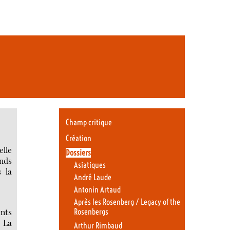
Champ critique
Création
elle
Dossiers
ends
Asiatiques
s la
André Laude
Antonin Artaud
Après les Rosenberg / Legacy of the
ents
Rosenbergs
. La
Arthur Rimbaud