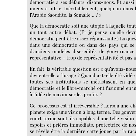
démocratie a ses défauts, disons-nous. Et aussi 
mieux à offrir. Inévitablement, quelqu’un dans l
l’Arabie Saoudite, la Somalie… ? »
Que la démocratie soit une utopie à laquelle tou
un tout autre débat. (Et je pense qu’elle devra
démocratie peut être assez réjouissante.) La ques
dans une démocratie ou dans des pays qui se 
d’anciens modèles discrédités de gouvernance 
représentative – trop de représentativité et pas 
En fait, la véritable question est « qu’avons-nou
devient-elle à l’usage ? Quand a-t-elle été vidée
toutes ses institutions se métastasent en qu
démocratie et le libre-marché ont fusionné en 
à l’idée de maximiser les profits ?
Ce processus est-il irréversible ? Lorsqu’une cho
planète exige une vision à long terme. Des gouve
court terme sont-ils capables d’une telle vision 
espoirs et prières immédiats, protectrice de nos 
se révèle être la dernière carte jouée par la ra