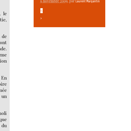
6 novembre 2009
, par
Laurent Margantin
<
 le
>
tie,
s de
sont
nde.
irme
tion
 En
oire
rmée
, un
moli
aque
e du