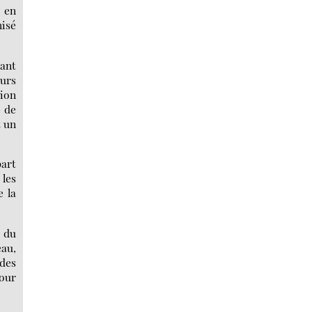
r en
nisé
tant
urs
sion
e de
t un
part
 les
e la
 du
eau,
 des
jour