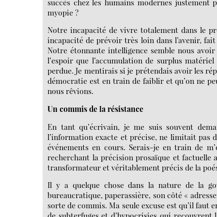
succès chez les humains modernes justement par
myopie ?
Notre incapacité de vivre totalement dans le p
incapacité de prévoir très loin dans l’avenir, fa
Notre étonnante intelligence semble nous avoir 
l’espoir que l’accumulation de surplus matérie
perdue. Je mentirais si je prétendais avoir les rép
démocratie est en train de faiblir et qu’on ne peu
nous rêvions.
Un commis de la résistance
En tant qu’écrivain, je me suis souvent deman
l’information exacte et précise, ne limitait pas
événements en cours. Serais-je en train de m’
recherchant la précision prosaïque et factuelle 
transformateur et véritablement précis de la poés
Il y a quelque chose dans la nature de la go
bureaucratique, paperassière, son côté « adress
sorte de commis. Ma seule excuse est qu’il faut 
de subterfuges et d’hypocrisies qui recouvrent l