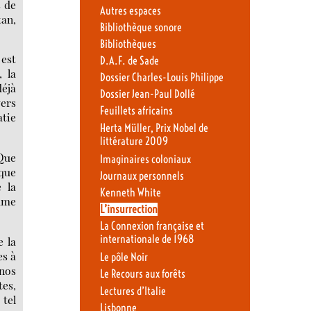
s de
Autres espaces
tan,
Bibliothèque sonore
Bibliothèques
 est
D.A.F. de Sade
, la
Dossier Charles-Louis Philippe
déjà
Dossier Jean-Paul Dollé
ers
Feuillets africains
tie
Herta Müller, Prix Nobel de
littérature 2009
 Que
Imaginaires coloniaux
sque
Journaux personnels
 la
Kenneth White
sume
L’insurrection
La Connexion française et
internationale de 1968
e la
es à
Le pôle Noir
 nos
Le Recours aux forêts
tes,
Lectures d’Italie
 tel
Lisbonne