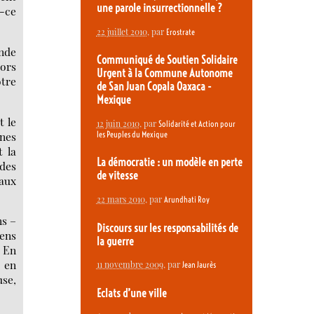
une parole insurrectionnelle ?
t-ce
22 juillet 2010
, par
Erostrate
onde
Communiqué de Soutien Solidaire
hors
Urgent à la Commune Autonome
otre
de San Juan Copala Oaxaca -
Mexique
t le
12 juin 2010
, par
Solidarité et Action pour
ines
les Peuples du Mexique
t la
La démocratie : un modèle en perte
 des
de vitesse
aux
22 mars 2010
, par
Arundhati Roy
ns –
Discours sur les responsabilités de
sens
la guerre
. En
e en
11 novembre 2009
, par
Jean Jaurès
use,
Eclats d’une ville