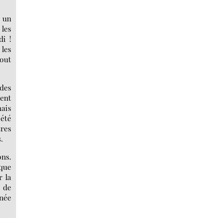
 un
 les
di !
 les
tout
 des
ment
mais
été
tres
.
ons.
 que
r la
r de
gnée