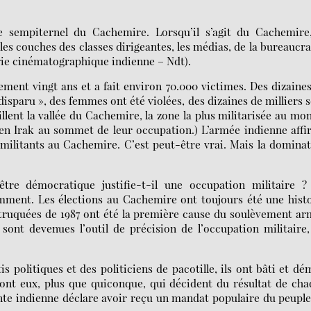
e sempiternel du Cachemire. Lorsqu’il s’agit du Cachemire,
les couches des classes dirigeantes, les médias, de la bureaucra
trie cinématographique indienne – Ndt).
ment vingt ans et a fait environ 70.000 victimes. Des dizaine
 disparu », des femmes ont été violées, des dizaines de milliers 
lent la vallée du Cachemire, la zone la plus militarisée au mo
 en Irak au sommet de leur occupation.) L’armée indienne aff
 militants au Cachemire. C’est peut-être vrai. Mais la domina
e démocratique justifie-t-il une occupation militaire ?
emment. Les élections au Cachemire ont toujours été une hist
 truquées de 1987 ont été la première cause du soulèvement a
sont devenues l’outil de précision de l’occupation militaire
 politiques et des politiciens de pacotille, ils ont bâti et dé
 sont eux, plus que quiconque, qui décident du résultat de ch
eante indienne déclare avoir reçu un mandat populaire du peupl