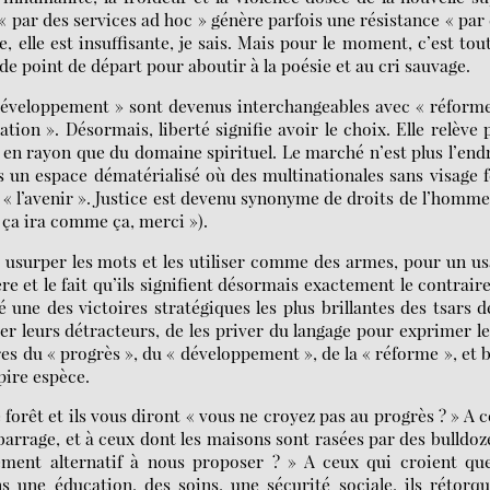
« par des services ad hoc » génère parfois une résistance « par
, elle est insuffisante, je sais. Mais pour le moment, c’est tou
de point de départ pour aboutir à la poésie et au cri sauvage.
 développement » sont devenus interchangeables avec « réform
ion ». Désormais, liberté signifie avoir le choix. Elle relève 
n rayon que du domaine spirituel. Le marché n’est plus l’end
 un espace dématérialisé où des multinationales sans visage 
 « l’avenir ». Justice est devenu synonyme de droits de l’homme
 ça ira comme ça, merci »).
à usurper les mots et les utiliser comme des armes, pour un u
re et le fait qu’ils signifient désormais exactement le contrair
té une des victoires stratégiques les plus brillantes des tsars d
er leurs détracteurs, de les priver du langage pour exprimer l
res du « progrès », du « développement », de la « réforme », et 
 pire espèce.
forêt et ils vous diront « vous ne croyez pas au progrès ? » A 
 barrage, et à ceux dont les maisons sont rasées par des bulldoz
ment alternatif à nous proposer ? » A ceux qui croient que
s une éducation, des soins, une sécurité sociale, ils rétorq