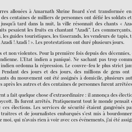
erres allouées à Amarnath Shrine Board s’est transformée en
 des centaines de milliers de personnes ont défié les soldats et
usqu’à tard dans la nuit, la ville résonnait des chants « Aza
fruits pesaient les fruits en chantant “Azadi”. Les commerçants,
 les guides touristiques, les tisserands, les vendeurs de tapis, 
Azadi ! Azadi ! ». Les protestations ont duré plusieurs jours.
 et non violentes. Pour la première fois depuis des décennies,
 indienne. L’Etat indien a paniqué. Ne sachant pas trop com
 indien ordonna la répression. Le couvre-feu le plus strict ja
 Pendant des jours et des jours, des millions de gens ont 
eants du mouvement ont été assignés à domicile, plusieurs au
s après les autres et des centaines de personnes furent arrêtées
nt a fait quelque chose d’extraordinaire : il annonça des électi
ycott. Ils furent arrêtés. Pratiquement tout le monde pensait
c ces élections. Les services de sécurité étaient gangrénés pa
 traitres et de journalistes embarqués s’est mis à bourdonne
 moi, qui n’avais rien à voir avec ces événements, j’ai été assi