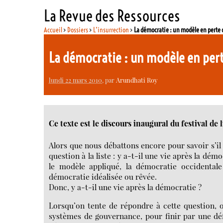
La Revue des Ressources
Accueil
>
Dossiers
>
L’insurrection
>
La démocratie : un modèle en perte 
La démocratie : un modèle en pert
lundi 22 mars 2010
, par
Arundhati Roy
Ce texte est le discours inaugural du festival de
Alors que nous débattons encore pour savoir s’il 
question à la liste : y a-t-il une vie après la démo
le modèle appliqué, la démocratie occidentale 
démocratie idéalisée ou rêvée.
Donc, y a-t-il une vie après la démocratie ?
Lorsqu’on tente de répondre à cette question, 
systèmes de gouvernance, pour finir par une dé