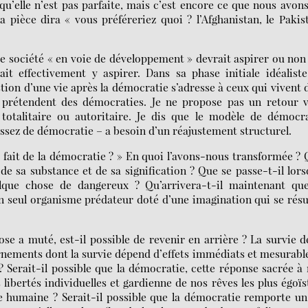
qu’elle n’est pas parfaite, mais c’est encore ce que nous avon
a pièce dira « vous préféreriez quoi ? l’Afghanistan, le Pakis
te société « en voie de développement » devrait aspirer ou non
it effectivement y aspirer. Dans sa phase initiale idéaliste
tion d’une vie après la démocratie s’adresse à ceux qui vivent 
prétendent des démocraties. Je ne propose pas un retour v
totalitaire ou autoritaire. Je dis que le modèle de démocra
assez de démocratie – a besoin d’un réajustement structurel.
s fait de la démocratie ? » En quoi l’avons-nous transformée ?
 de sa substance et de sa signification ? Que se passe-t-il lor
elque chose de dangereux ? Qu’arrivera-t-il maintenant que
un seul organisme prédateur doté d’une imagination qui se ré
se a muté, est-il possible de revenir en arrière ? La survie d
rnements dont la survie dépend d’effets immédiats et mesurabl
? Serait-il possible que la démocratie, cette réponse sacrée à
libertés individuelles et gardienne de nos rêves les plus égoïs
ce humaine ? Serait-il possible que la démocratie remporte un