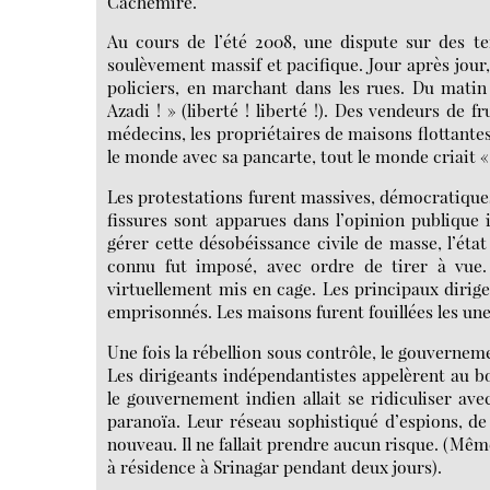
Cachemire.
Au cours de l’été 2008, une dispute sur des t
soulèvement massif et pacifique. Jour après jour,
policiers, en marchant dans les rues. Du matin j
Azadi ! » (liberté ! liberté !). Des vendeurs de 
médecins, les propriétaires de maisons flottantes,
le monde avec sa pancarte, tout le monde criait « 
Les protestations furent massives, démocratiques
fissures sont apparues dans l’opinion publique
gérer cette désobéissance civile de masse, l’état
connu fut imposé, avec ordre de tirer à vue.
virtuellement mis en cage. Les principaux dirig
emprisonnés. Les maisons furent fouillées les une
Une fois la rébellion sous contrôle, le gouverneme
Les dirigeants indépendantistes appelèrent au bo
le gouvernement indien allait se ridiculiser ave
paranoïa. Leur réseau sophistiqué d’espions, de
nouveau. Il ne fallait prendre aucun risque. (Même
à résidence à Srinagar pendant deux jours).