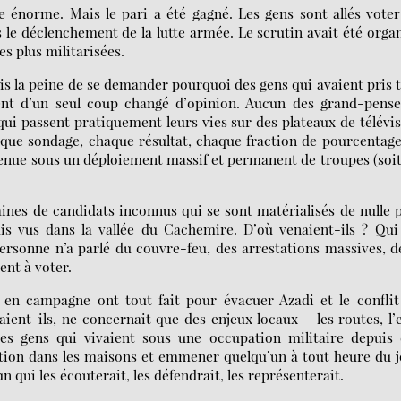
ue énorme. Mais le pari a été gagné. Les gens sont allés vote
 le déclenchement de la lutte armée. Le scrutin avait été orga
es plus militarisées.
is la peine de se demander pourquoi des gens qui avaient pris 
ent d’un seul coup changé d’opinion. Aucun des grand-pense
qui passent pratiquement leurs vies sur des plateaux de télévi
aque sondage, chaque résultat, chaque fraction de pourcentag
 tenue sous un déploiement massif et permanent de troupes (soi
ines de candidats inconnus qui se sont matérialisés de nulle 
is vus dans la vallée du Cachemire. D’où venaient-ils ? Qui
Personne n’a parlé du couvre-feu, des arrestations massives, d
ent à voter.
 en campagne ont tout fait pour évacuer Azadi et le conflit
ient-ils, ne concernait que des enjeux locaux – les routes, l’
 des gens qui vivaient sous une occupation militaire depuis
ption dans les maisons et emmener quelqu’un à tout heure du 
n qui les écouterait, les défendrait, les représenterait.