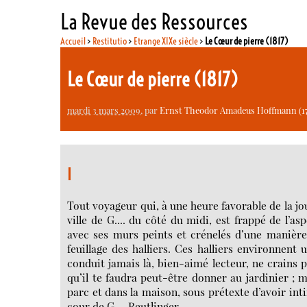
La Revue des Ressources
Accueil
>
Restitutio
>
Etrange XIXe siècle
>
Le Cœur de pierre (1817)
Le Cœur de pierre (1817)
mardi 3 mars 2009
, par
Ernst Theodor Amadeus Hoffmann (17
I
Tout voyageur qui, à une heure favorable de la jo
ville de G.... du côté du midi, est frappé de l’a
avec ses murs peints et crénelés d’une manière
feuillage des halliers. Ces halliers environnent 
conduit jamais là, bien-aimé lecteur, ne crains 
qu’il te faudra peut-être donner au jardinier ; 
parc et dans la maison, sous prétexte d’avoir int
cour de G.... Reutlinger.