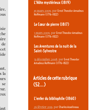
L’Hôte mystérieux (1819)
ire,
19 mars 2009
, par
Ernst Theodor Amadeus
sous
Hoffmann (1776-1822)
Le Cœur de pierre (1817)
isie
3 mars 2009
, par
Ernst Theodor Amadeus
che
Hoffmann (1776-1822)
aire
e de
Les Aventures de la nuit de la
 cet
Saint-Sylvestre
oide
31 décembre 2008
, par
Ernst Theodor
Amadeus Hoffmann (1776-1822)
ant,
s la
Articles de cette rubrique
eurs
t se
(52…)
ur.
ieux
L’enfer du bibliophile (1860)
26 février 2011
, par
Charles Asselineau
faut