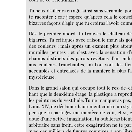
Tu peux d’ailleurs en agir ainsi sans scrupule, pour
te raconter ; car j’espère qu’après cela le conse
bizarres façons d’agir, que tu croiras l’avoir co
Dès le premier abord, tu trouves le château dé
bigarrés. Tu critiques avec raison le mauvais goû
des couleurs ; mais après un examen plus attent
murailles peintes ; et c’est avec la sensation 
champs distincts des parois revêtues d’un endui
aux couleurs tranchantes, où l’on voit des fle
accouplés et entrelacés de la manière la plus f
mystérieuse.
Dans le grand salon qui occupe tout le rez-de-ch
haut que le deuxième étage, la plastique a reprod
les peintures du vestibule. Tu ne manqueras pas, 
Louis XIV, de déclamer hautement contre un style 
peu que tu partages ma manière de voir, et si, c
doué d’une active imagination, tu oublieras bientô
arbitraire sans frein, cette exagération ne te par
avec ces milliers de figures soumises à son lib