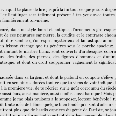
vu qu’il te plaise de lire jusqu’à la fin tout ce que je suis dispo
iller Reutlinger sera tellement présent à tes yeux avec toutes
nnu familièrement toi-même.
coré, dans un style lourd et antique, d’ornements grotesque
t de ces peintures sur pierre, la crudité et le contraste choq
if, il te semble qu’un esprit mystérieux et fantastique anime
d’un frisson étrange que tu pénètres sous le porche spacieux.
t imitant le marbre blanc, sont couverts d’arabesques colori
urs, des fruits, des pierres, des figures d’hommes et d’ani
antasque, et dont on croit soupçonner vaguement la significa
aussée dans sa largeur, et dont le plafond en coupole s’élève 
uit en sculptures dorées tout ce que tu viens de voir indiqué 
à la première vue, de te récrier sur le goût corrompu du siècl
aussi faux, aussi maniéré, aussi confus, aussi baroque ! Mais 
omme je me plais toujours à le supposer, lecteur bénévole ! t
t toute idée de blâme, quelque bien fondé qu’il soit d’ailleurs.
aitront plus que de hardis caprices du génie de l’artiste, se jo
re arbitre, mais formulant pourtant dans leur ensemble, dans 