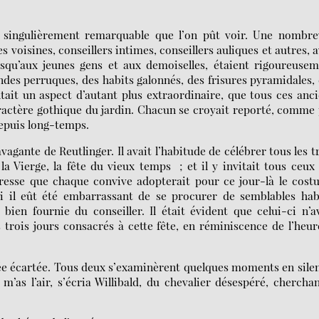
lus singulièrement remarquable que l’on pût voir. Une nombr
s voisines, conseillers intimes, conseillers auliques et autres, 
jusqu’aux jeunes gens et aux demoiselles, étaient rigoureuse
ndes perruques, des habits galonnés, des frisures pyramidales,
ntait un aspect d’autant plus extraordinaire, que tous ces anc
aractère gothique du jardin. Chacun se croyait reporté, comme
depuis long-temps.
vagante de Reutlinger. Il avait l’habitude de célébrer tous les t
la Vierge, la fête du vieux temps ; et il y invitait tous ceux
xpresse que chaque convive adopterait pour ce jour-là le cos
i il eût été embarrassant de se procurer de semblables hab
ien fournie du conseiller. Il était évident que celui-ci n’a
 trois jours consacrés à cette fête, en réminiscence de l’heu
lée écartée. Tous deux s’examinèrent quelques moments en sile
 m’as l’air, s’écria Willibald, du chevalier désespéré, chercha