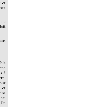
e et
 ses
s de
lait
dans
fois
 une
as à
ère,
pour
 et
ins
r vu
. Un