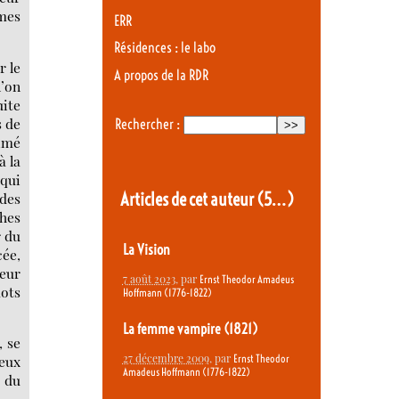
mes
ERR
Résidences : le labo
r le
A propos de la RDR
l’on
uite
s de
Rechercher :
aimé
à la
 qui
Articles de cet auteur
(5…)
 des
ches
r du
La Vision
cée,
deur
7 août 2023
, par
Ernst Theodor Amadeus
mots
Hoffmann (1776-1822)
La femme vampire (1821)
, se
27 décembre 2009
, par
ieux
Ernst Theodor
Amadeus Hoffmann (1776-1822)
 du