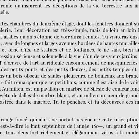
onie qu’inspirent les déceptions de la vie terrestre aux â
elle.
etites chambres du deuxième étage, dont les fenêtres donnent su
erie. Leur décoration est très-simple, mais de loin en loin 
 arabes qu’on s’étonne de voir ainsi réunies. Tu visiteras ens
ise, avec de longues et larges avenues bordées de hautes muraille
et orné d’ifs, de statues et de fontaines. Je ne sais, bien-
ssion sérieuse et solennelle à la vue d’un de ces vieux jardins 
hef-d’œuvre de l’art au ridicule encombrement de mesquineries
 des petits ponts et des petits fleuves, des petits temples et
dans un bois obscur de saules-pleureurs, de bouleaux aux bran
e fait remarquer que ce petit bois, comme il est aisé de le voi
. Au milieu, est un pavillon en marbre de Silésie de couleur fon
revêtu de dalles de marbre blanc, et au milieu un cœur de gran
castrée dans le marbre. Tu te penches, et tu découvres ces 
rouge foncé, qui alors ne portait pas encore cette inscription
 c’est-à-dire le huit septembre de l’année 180—, un grand et v
me, tous deux fort richement et élégamment vêtus à la mode