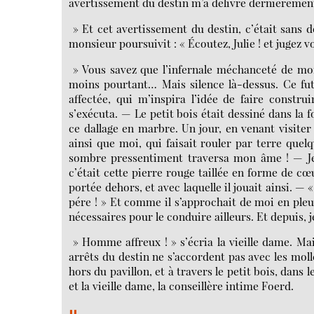
avertissement du destin m’a délivré dernièrement
» Et cet avertissement du destin, c’était sans d
monsieur poursuivit : « Écoutez, Julie ! et jugez
» Vous savez que l’infernale méchanceté de mon
moins pourtant… Mais silence là-dessus. Ce fut
affectée, qui m’inspira l’idée de faire constr
s’exécuta. — Le petit bois était dessiné dans la f
ce dallage en marbre. Un jour, en venant visiter
ainsi que moi, qui faisait rouler par terre quel
sombre pressentiment traversa mon âme ! — Je 
c’était cette pierre rouge taillée en forme de cœu
portée dehors, et avec laquelle il jouait ainsi. 
pére ! » Et comme il s’approchait de moi en pleu
nécessaires pour le conduire ailleurs. Et depuis, je
» Homme affreux ! » s’écria la vieille dame. Mai
arrêts du destin ne s’accordent pas avec les molles
hors du pavillon, et à travers le petit bois, dans 
et la vieille dame, la conseillère intime Foerd.