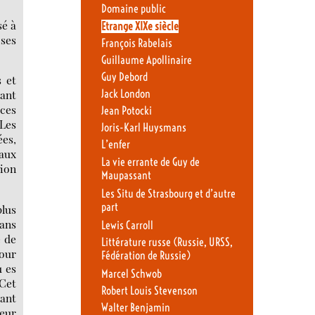
Domaine public
sé à
Etrange XIXe siècle
 ses
François Rabelais
Guillaume Apollinaire
Guy Debord
s et
Jack London
uant
 ces
Jean Potocki
 Les
Joris-Karl Huysmans
ées,
L’enfer
maux
La vie errante de Guy de
tion
Maupassant
Les Situ de Strasbourg et d’autre
part
plus
dans
Lewis Carroll
e de
Littérature russe (Russie, URSS,
pour
Fédération de Russie)
u es
Marcel Schwob
 Cet
Robert Louis Stevenson
uant
Walter Benjamin
leur