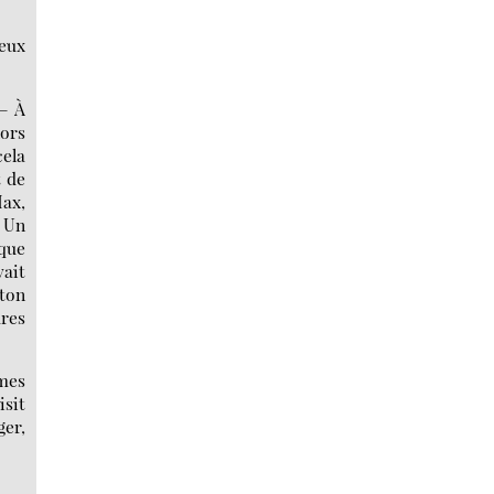
ieux
 — À
lors
cela
t de
Max,
. Un
que
vait
 ton
dres
êmes
isit
ger,