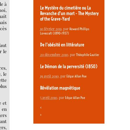
le à
Le Mystère du cimetière ou La
moi,
Revanche d’un mort - The Mystery
hait
of the Grave-Yard
ais
xcès
10 février 2011
, par
Howard Phillips
Lovecraft (1890-1937)
faut
De l’obésité en littérature
r le
20 décembre 2010
, par
Théophile Gautier
Le Démon de la perversité (1850)
res,
, le
19 avril 2010
, par
Edgar Allan Poe
ette
plus
Révélation magnétique
5 avril 2010
, par
Edgar Allan Poe
e et
<
l en
gers
>
hant
ers,