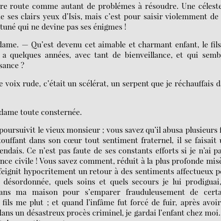
tre route comme autant de problémes à résoudre. Une célest
ses clairs yeux d’Isis, mais c’est pour saisir violemment de
ortuné qui ne devine pas ses énigmes !
e dame. — Qu’est devenu cet aimable et charmant enfant, le fil
y a quelques années, avec tant de bienveillance, et qui semb
sance ?
e voix rude, c’était un scélérat, un serpent que je réchauffais 
a dame toute consternée.
poursuivit le vieux monsieur ; vous savez qu’il abusa plusieurs 
uffant dans son cœur tout sentiment fraternel, il se faisait
dais. Ce n’est pas faute de ses constants efforts si je n’ai p
ce civile ! Vous savez comment, réduit à la plus profonde mis
l feignit hypocritement un retour à des sentiments affectueux 
ésordonnée, quels soins et quels secours je lui prodiguai,
dans ma maison pour s’emparer frauduleusement de certa
ls me plut ; et quand l’infâme fut forcé de fuir, après avoi
ans un désastreux procès criminel, je gardai l’enfant chez moi