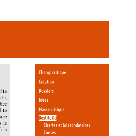
Champ critique
Création
tite
Dossiers
ute,
Idées
mbre
Masse critique
d te
oire
Restitutio
s le
Chartes et lois fondatrices
à la
Contes