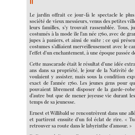
II
Le jardin offrait ce jour-là le spectacle le p
société de vieux messieurs, venus des petites ville
leurs familles, s’y trouvait rassemblée. Tous, 
costumés à la mode île l’an née 1760, avec de gra
jupes à paniers, et ainsi de suite ; ce qui prése
costumes s’alliaient merveilleusement avec le c
l’effet d’un enchantement, à une époque passée 
Cette mascarade était le résultat d’une idée extra
ans dans sa propriété, le jour de la Nativité de 
voulaient y assister, mais sous la condition e
exact de l’année 1760. Les jeunes gens pour qu
pouvaient librement disposer de la garde-robe b
d’autre but que de mener joyeuse vie durant les
temps de sa jeunesse.
Ernest et Willibald se rencontrèrent dans une al
et partirent ensuite d’un fol éclat de rire. « Tu
retrouver sa route dans le labyrinthe d’amour. »