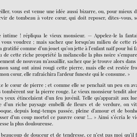
iller, vous est venue une idée aussi bizarre, ou, pour mieux d
ervir de tombeau à votre cœur, qui doit reposer, dites-vous, 
 intime ! répliqua le vieux monsieur. — Appelez-le la fanta
vous voudrez ; mais sachez que lorsqu’au milieu de cette ri
 gratifié comme d’un jouet qu’on jette à l’enfant naïf pour lui f
u de cette riche propriété la mélancolie la plus noire s’empar
iennent de nouveau m’assaillir, sachez que je trouve alors dans
mon sang ont ainsi rougi cette pierre, mais elle est restée fr
mon cœur, elle rafraichira l’ardeur funeste qui le consume. »
te le cœur de pierre ; et comme elle se penchait un peu en av
 tombèrent sur la pierre rouge. Le vieux monsieur tendit alor
s yeux étincelaient d’un feu juvénil. Telle qu’apparait aux lu
 d’un riche paysage embelli de fleurs et de verdure, on vi
poque, depuis long-temps passée, pleine d’amour et de bonhe
lesser d’un coup mortel ce pauvre cœur !… » Ainsi s’écria le v
esse la plus douloureuse.
c beaucoup de douceur et de tendresse, ce n’est pas moi qu’il 