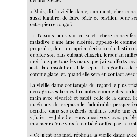
« Mais, dit la vieille dame, comment, cher conse
aussi lugubre, de faire bâtir ce pavillon pour s
cette pierre rouge ?
» Taisons-nous sur ce sujet, chère conseillère
maladive d’une âme ulcérée, appelez-le comme 
propriété, dont un caprice dérisoire du destin m’a
oublier son plus cuisant chagrin, lorsqu’au milie
moi, lorsque tous les maux que j’ai soufferts rev
asile la consolation et le repos. Les gouttes de 
comme glace, et, quand elle sera en contact avec 
La vieille dame contempla du regard le plus tris
deux grosses larmes brillantes comme des perles
main avec vivacité et saisit celle de la dame. Se
magiques du crépuscule l’admirable perspective
peindre dans ses regards brûlants toute une é
« Julie ! — Julie ! et vous aussi vous avez pu b
monsieur d’une voix à moitié étouffée par la trist
« Ce n’est pas moi, répliqua la vieille dame ave