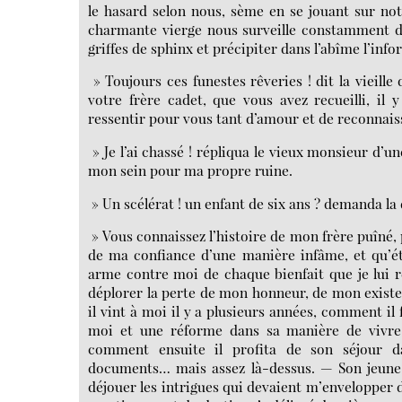
le hasard selon nous, sème en se jouant sur no
charmante vierge nous surveille constamment de 
griffes de sphinx et précipiter dans l’abîme l’inf
» Toujours ces funestes rêveries ! dit la vieill
votre frère cadet, que vous avez recueilli, il 
ressentir pour vous tant d’amour et de reconnais
» Je l’ai chassé ! répliqua le vieux monsieur d’un
mon sein pour ma propre ruine.
» Un scélérat ! un enfant de six ans ? demanda l
» Vous connaissez l’histoire de mon frère puîné, 
de ma confiance d’une manière infâme, et qu’éto
arme contre moi de chaque bienfait que je lui ren
déplorer la perte de mon honneur, de mon existen
il vint à moi il y a plusieurs années, comment i
moi et une réforme dans sa manière de vivre d
comment ensuite il profita de son séjour 
documents… mais assez là-dessus. — Son jeune fi
déjouer les intrigues qui devaient m’envelopper d