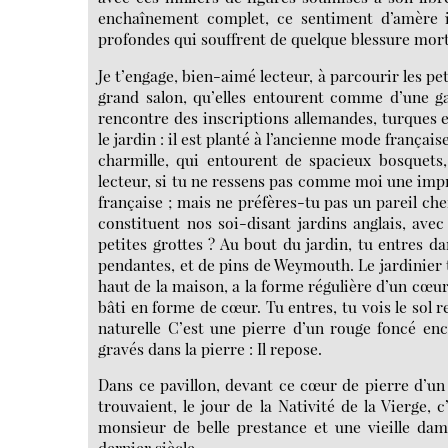
enchaînement complet, ce sentiment d’amère ir
profondes qui souffrent de quelque blessure mort
Je t’engage, bien-aimé lecteur, à parcourir les p
grand salon, qu’elles entourent comme d’une gal
rencontre des inscriptions allemandes, turques et
le jardin : il est planté à l’ancienne mode frança
charmille, qui entourent de spacieux bosquets, 
lecteur, si tu ne ressens pas comme moi une impre
française ; mais ne préfères-tu pas un pareil c
constituent nos soi-disant jardins anglais, avec
petites grottes ? Au bout du jardin, tu entres 
pendantes, et de pins de Weymouth. Le jardinier t
haut de la maison, a la forme régulière d’un cœur
bâti en forme de cœur. Tu entres, tu vois le sol 
naturelle C’est une pierre d’un rouge foncé en
gravés dans la pierre : Il repose.
Dans ce pavillon, devant ce cœur de pierre d’un 
trouvaient, le jour de la Nativité de la Vierge,
monsieur de belle prestance et une vieille da
dernier siècle.