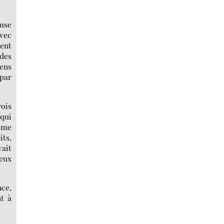
euse
avec
ment
 des
iens
 par
rois
 qui
tume
its,
vait
reux
nce,
nt à