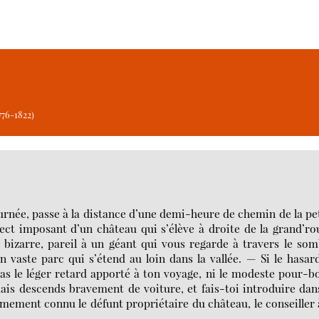
76-1822)
urnée, passe à la distance d’une demi-heure de chemin de la pe
spect imposant d’un château qui s’élève à droite de la grand’ro
 bizarre, pareil à un géant qui vous regarde à travers le so
un vaste parc qui s’étend au loin dans la vallée. — Si le hasar
pas le léger retard apporté à ton voyage, ni le modeste pour-b
mais descends bravement de voiture, et fais-toi introduire dan
imement connu le défunt propriétaire du château, le conseiller 