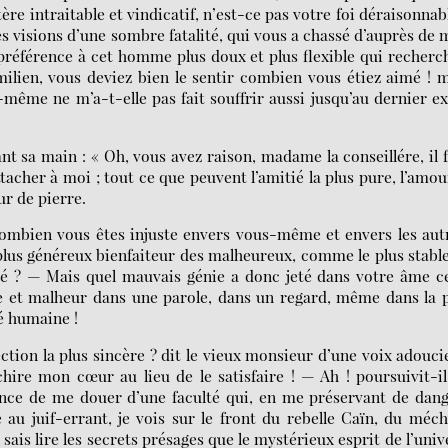
re intraitable et vindicatif, n’est-ce pas votre foi déraisonnab
 visions d’une sombre fatalité, qui vous a chassé d’auprès de 
 préférence à cet homme plus doux et plus flexible qui recherc
ien, vous deviez bien le sentir combien vous étiez aimé ! m
ême ne m’a-t-elle pas fait souffrir aussi jusqu’au dernier e
t sa main : « Oh, vous avez raison, madame la conseillére, il 
tacher à moi ; tout ce que peuvent l’amitié la plus pure, l’amou
ur de pierre.
ombien vous êtes injuste envers vous-même et envers les aut
lus généreux bienfaiteur des malheureux, comme le plus stable
ité ? — Mais quel mauvais génie a donc jeté dans votre âme c
ne et malheur dans une parole, dans un regard, même dans la 
é humaine !
ction la plus sincère ? dit le vieux monsieur d’une voix adouci
hire mon cœur au lieu de le satisfaire ! — Ah ! poursuivit-i
idence de me douer d’une faculté qui, en me préservant de dan
 au juif-errant, je vois sur le front du rebelle Caïn, du méc
 sais lire les secrets présages que le mystérieux esprit de l’univ