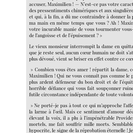
accuser, Maximilien ! — N’est-ce pas votre caractè
des pressentiments chimériques et aux singulières
et qui, à la fin, a dû me contraindre à donner la
ma main en même temps que vous ? Ah ! Maximil
votre incurable manie de vous tourmenter vous-m
de l’angoisse et de l’épuisement ? »
Le vieux monsieur interrompit la dame en quittan
que je reste seul, aucun cœur humain ne doit s’at
plus dévoué, vient se briser en effet contre ce cœ
» Combien vous êtes amer ! répartit la dame, c
Maximilien ! Qui ne vous connaît pas comme le p
plus ardent défenseur du bon droit et de l’équ
horrible défiance qui vous fait soupçonner rui
futile circonstance indépendante de toute volont
» Ne porté-je pas à tout ce qui m’approche l’affe
la larme à l’œil. Mais ce sentiment d’amour déc
élevant la voix, il a plu à l’impénétrable Prov
mortels, me fait souffrir mille morts. Semblable
hypocrite, le signe de la réprobation éternelle ! Je