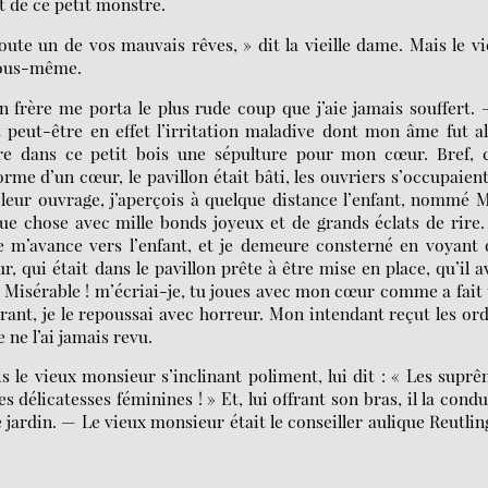
 de ce petit monstre.
oute un de vos mauvais rêves, » dit la vieille dame. Mais le v
 vous-même.
 frère me porta le plus rude coup que j’aie jamais souffert.
 peut-être en effet l’irritation maladive dont mon âme fut a
uire dans ce petit bois une sépulture pour mon cœur. Bref, 
orme d’un cœur, le pavillon était bâti, les ouvriers s’occupaien
 leur ouvrage, j’aperçois à quelque distance l’enfant, nommé 
que chose avec mille bonds joyeux et de grands éclats de rire
m’avance vers l’enfant, et je demeure consterné en voyant 
r, qui était dans le pavillon prête à être mise en place, qu’il a
— « Misérable ! m’écriai-je, tu joues avec mon cœur comme a fait
rant, je le repoussai avec horreur. Mon intendant reçut les or
 ne l’ai jamais revu.
s le vieux monsieur s’inclinant poliment, lui dit : « Les supr
 délicatesses féminines ! » Et, lui offrant son bras, il la condu
le jardin. — Le vieux monsieur était le conseiller aulique Reutlin