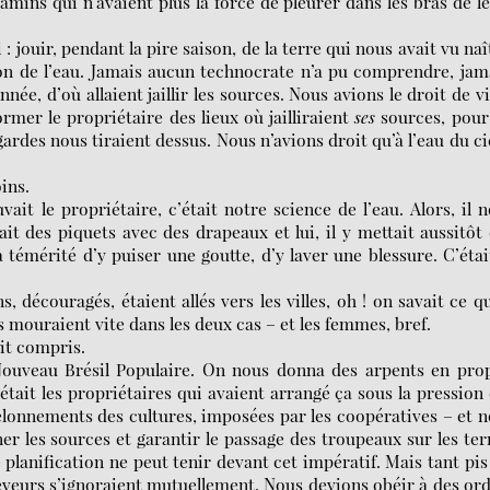
amins qui n’avaient plus la force de pleurer dans les bras de l
 jouir, pendant la pire saison, de la terre qui nous avait vu naî
on de l’eau. Jamais aucun technocrate n’a pu comprendre, jam
ée, d’où allaient jaillir les sources. Nous avions le droit de v
rmer le propriétaire des lieux où jailliraient
ses
sources, pou
ardes nous tiraient dessus. Nous n’avions droit qu’à l’eau du ci
ins.
uvait le propriétaire, c’était notre science de l’eau. Alors, il 
tait des piquets avec des drapeaux et lui, il y mettait aussitôt
 témérité d’y puiser une goutte, d’y laver une blessure. C’étai
 découragés, étaient allés vers les villes, oh ! on savait ce qu
s mouraient vite dans les deux cas – et les femmes, bref.
ait compris.
 Nouveau Brésil Populaire. On nous donna des arpents en pro
était les propriétaires qui avaient arrangé ça sous la pression
chelonnements des cultures, imposées par les coopératives – et 
gner les sources et garantir le passage des troupeaux sur les ter
planification ne peut tenir devant cet impératif. Mais tant pis 
 éleveurs s’ignoraient mutuellement. Nous devions obéir à des or