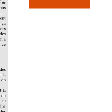
>
é de
 nos
e…
ment
: ça
iers
 des
On a
à ce
 des
art,
: on
t la
t du
i su
aine
 des