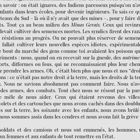
n savoir : on était ignares, des Indiens
paresseux puisqu’on n’a
ants dans leurs écoles, pour devenir ingénieurs. Tu sais ce qu
teaux du Sud – là où il n’y avait que des mines –, pour y faire d
ts. Tout ça au beau milieu des
Minas Gerais.
Ceux qui revinre
 devait cultiver des semences mortes. Les syndics firent des raz
s résistions au progrès. On ne pouvait plus réserver de semen
llait cultiver leurs nouvelles espèces idiotes
,
expérimental
tre bout du marché des gens comme toi avalaient les poisons q
riments : nous, quand on en recevait sur la gueule, des
nutrime
ts, difformes ou fous, qui ne reconnaissaient plus leur che
e prendre les armes. Oh, c’était bien plus que nous et nos “droi
ns : ce n’était pas notre droit
à
la terre, mais les droits
de
la te
s. Nous ne savions absolument pas comment faire. Nous n’av
 des armes, des combats. Tout chez nous se résout par la par
 mêle de nous aider. Ceux qui étaient revenus des villes
tolets et des cartouches que nous avons cachés dans des doubl
 sur la terre, les soixante avec les enfants, nous avons brûlé
nous sommes assis dans les cendres et nous avons fait la grève
s soldats et des camions et nous ont emmenés, les hommes, 
aux femmes et aux enfants de tout remettre en l’état.