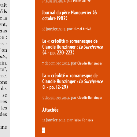
17 janvier 2013
, par
Michel Arrivé
vait
’ils
Journal du père Manouvrier (6
e la
octobre 1982)
nt,
16 janvier 2013
, par
Michel Arrivé
zias
ce :
La « créolité » romanesque de
es :
Claudie Hunzinger :
La Survivance
u’on
(4 - pp. 220-223)
nts
,
min.
7 décembre 2012
, par
Claudie Hunzinger
ts”,
rre.
La « créolité » romanesque de
Claudie Hunzinger :
La Survivance
ons
(1 - pp. 12-29)
ole.
 se
5 décembre 2012
, par
Claudie Hunzinger
ures
 les
Attachée
 des
12 janvier 2012
, par
Isabel Fonseca
une
<