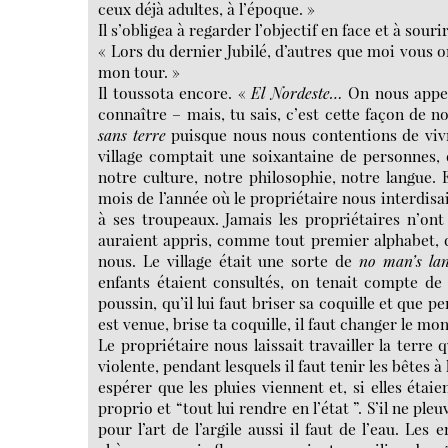
ceux déjà adultes, à l’époque. »
Il s’obligea à regarder l’objectif en face et à souri
« Lors du dernier Jubilé, d’autres que moi vous on
mon tour. »
Il toussota encore. «
El Nordeste…
On nous appe
connaître – mais, tu sais, c’est cette façon de 
sans
terre
puisque nous nous contentions de vi
village comptait une soixantaine de personnes, 
notre culture, notre philosophie, notre langue. E
mois de l’année où le propriétaire nous interdisai
à ses troupeaux. Jamais les propriétaires n’ont
auraient appris, comme tout premier alphabet, q
nous. Le village était une sorte de
no man’s la
enfants étaient consultés, on tenait compte de
poussin, qu’il lui faut briser sa coquille et que pe
est venue, brise ta coquille, il faut changer le mo
Le propriétaire nous laissait travailler la terr
violente, pendant lesquels il faut tenir les bêtes à
espérer que les pluies viennent et, si elles éta
proprio et “tout lui rendre en l’état ”. S’il ne ple
pour l’art de l’argile aussi il faut de l’eau. Le