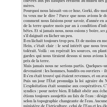
chèvres aux pis flasques erraient au milieu des g
mères.
Pourquoi nous laissait-on ce luxe, Gorki, dis-moi :
tu veux me le dire ? Parce que nous avions le d
comment nous faisions pour savoir, d’année en ann
de la terre quatre mois par an à condition d’info
bêtes. Et si jamais nous, nous osions y boire,
ses
g
s’il daignait en lâcher un peu.
Il en lâchait toujours trop peu. Et de moins en mo
Hein, c’était clair : le seul intérêt que nous tro
tolérait. Voilà : on repérait les sources, on plan
gardes qui nous tiraient dessus si nous avions la
prix de la terre.
Mais jamais nous ne serions partis. Quelques-uns,
devenaient : les hommes, bandits ou ouvriers – il
Il s’en était trouvé qui étaient revenues, et on av
Puis un jour l’État promulga la loi agraire du
L’exploitation était soumise aux coopératives. C’
syndics : pour notre bien. Il fallait obéir aux é
étions toujours assujettis au faix de l’eau : dési
selon la topographie changeante de l’eau. Aucune 
ministère de l’Agriculture, celui de l’Eau et les