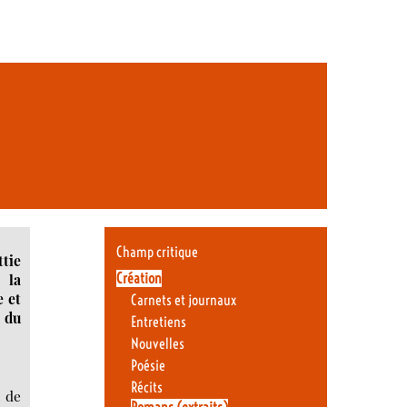
Champ critique
ttie
Création
 la
e et
Carnets et journaux
 du
Entretiens
Nouvelles
Poésie
Récits
n de