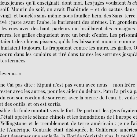
 deux jeunes qu’il enseignait, dont moi. Les juges voulaient
la cl
soif. Mourir de soif, on avait l’habitude – et du cactus dans
s vingt, et bouclés sans même nous fouiller, hein, des Sans-terr
rivé : juste avant l’aube, le hurlement des sirènes. Un gronde
t les rues avec des haut-parleurs qui braillaient des consignes 
rdres, les grilles claquaient avec un bruit d’enfer. Les prisonn
étaient des chiens pisseux, qu’ils les laissaient mourir comme
urlaient toujours. Ils frappaient contre les murs, les grilles. 
 couru dans les couloirs et tiré dans toutes les serrures jusqu’
rtes fermées.
 devenus. »
ne t’ai pas dite : Kipuni n’est pas venu avec nous – mon frère
ester avec les autres, pour les aider du dehors. Patu l’a pris à p
 du cou son cordon de sourcier, avec la pierre de l’eau. Et voilà 
t des outils, et on est sortis.
ble : la foule montait vers le fort. De partout, les gens fuyaien
 C’était après le séisme chinois et les inondations de l’Europe e
Yellingstone et le tremblement de terre américain : je ne l’a
oute l’Amérique Centrale était disloquée, la Californie améric
ent devenues une seule île, la Floride n’existait plus, la moitié