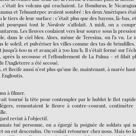
u, c’était les volcans qui crachaient. Le Honduras, le Nicaragua
 Panama et Tehuantepec avaient sombré : les deux Amériques éta
le tiers de leur surface : c’était plus que des bayous, là-bas, e
ait pourquoi tout le
Nordeste
s’affolait. A midi, on a compr
ntarem. Les fleuves coulaient vers leur source sous la pressio
le, dans le ciel bleu. Alors, même de Teresina, on l’a vu. Le
s le soleil, et pulvériser les villes comme des tas de brindilles
it jusqu’à 600 m et avançait à 700 km/h. Il s’était formé sur l’éc
 après la secousse et l’effondrement de La Palma – et filait p
e l’Angleterre a été secoué.
 et Recife aussi n’est plus qu’une île, maintenant, à marée haut
. Engloutis.
nua à filmer.
 avait tourné la tête pour contempler par le hublot le flot rapid
 légers, remontaient le fleuve à contre-courant, centimètre
lle.
ard revint à l’objectif.
amais tué personne, on a égorgé la poignée de soldats qui 
 et on est descendus. On voulait retourner chez nous. Mais 60 