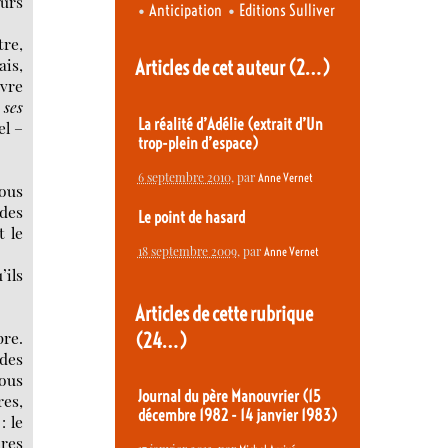
eurs
•
•
Anticipation
Editions Sulliver
tre,
ais,
Articles de cet auteur
(2…)
ivre
r
ses
La réalité d’Adélie (extrait d’Un
el –
trop-plein d’espace)
6 septembre 2010
, par
Anne Vernet
nous
 des
Le point de hasard
t le
18 septembre 2009
, par
Anne Vernet
’ils
Articles de cette rubrique
pre.
(24…)
 des
nous
Journal du père Manouvrier (15
res,
décembre 1982 - 14 janvier 1983)
: le
dres