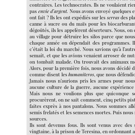
contraires. Les technocrates. Ils ne voulaient rie
pas
envie d’argent.
Nous avons envoyé quelques enf
ont fait ? Ils les ont expédiés sur les
serras
des pla
canne à sucre ou du maïs pour les biocarburan
dégoûtés, ils les appelèrent déserteurs. Nous, on
au village pour détruire les silos parce que nou
chaque année on dépendait des programmes. Il fa
c’était la loi du marché. Nous savions qu’à l’au
semait, et que les avions venaient arroser de nut
on tombait malade. On trouvait des animaux mor
Alors, pour la première fois, nous avons décidé d
comme disent les
humaniteros
, que nous défendio
Jamais nous n’aurions pris les armes pour nou
aucune culture de la guerre, aucune expérience
Mais nous ne voulions plus que quiconque se
procurèrent, on ne sait comment, cinq petits pis
faites exprès à nos pantalons. Nous sommes allés
semis frelatés et les semences mortes. Puis nous 
sources.
Ils sont devenus fous. Ils sont venus avec de
vingtaine, à la prison de Teresina, en ordonnant 