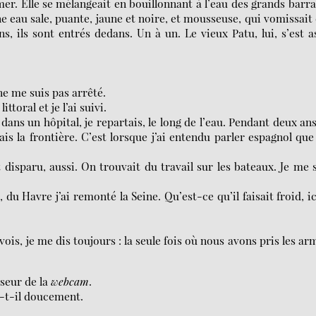
mer. Elle se mélangeait en bouillonnant à l’eau des grands barr
ne eau sale, puante, jaune et noire, et mousseuse, qui vomissait
 ils sont entrés dedans. Un à un. Le vieux Patu, lui, s’est a
 ne me suis pas arrêté.
littoral et je l’ai suivi.
ans un hôpital, je repartais, le long de l’eau. Pendant deux ans
la frontière. C’est lorsque j’ai entendu parler espagnol que 
 disparu, aussi. On trouvait du travail sur les bateaux. Je me 
du Havre j’ai remonté la Seine. Qu’est-ce qu’il faisait froid, ic
u vois, je me dis toujours : la seule fois où nous avons pris les ar
iseur de la
webcam
.
-t-il doucement.