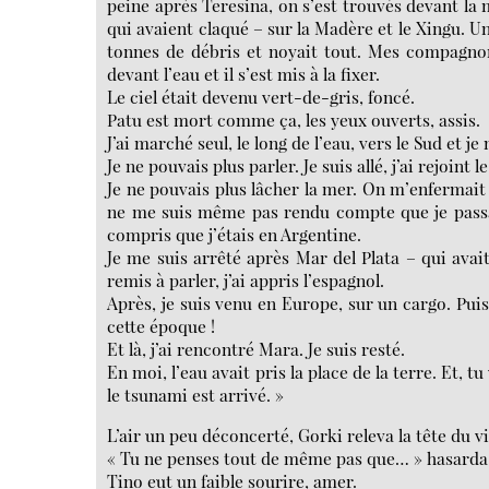
peine après Teresina, on s’est trouvés devant la 
qui avaient claqué – sur la Madère et le Xingu. U
tonnes de débris et noyait tout. Mes compagnons,
devant l’eau et il s’est mis à la fixer.
Le ciel était devenu vert-de-gris, foncé.
Patu est mort comme ça, les yeux ouverts, assis.
J’ai marché seul, le long de l’eau, vers le Sud et je
Je ne pouvais plus parler. Je suis allé, j’ai rejoint le 
Je ne pouvais plus lâcher la mer. On m’enfermait d
ne me suis même pas rendu compte que je passais 
compris que j’étais en Argentine.
Je me suis arrêté après Mar del Plata – qui avait
remis à parler, j’ai appris l’espagnol.
Après, je suis venu en Europe, sur un cargo. Puis, 
cette époque !
Et là, j’ai rencontré Mara. Je suis resté.
En moi, l’eau avait pris la place de la terre. Et, t
le tsunami est arrivé. »
L’air un peu déconcerté, Gorki releva la tête du v
« Tu ne penses tout de même pas que… » hasarda
Tino eut un faible sourire, amer.