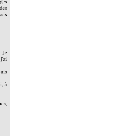
ages
 des
ssis
. Je
j’ai
suis
i, à
mes,