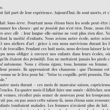
re.
t fait part de leur expérience. Aujourd’hui, ils sont morts, et c
lait
Sans-terre
. Pourtant nous étions bien les seuls peut-être 
nommer les choses :
qui ne possède pas n’est rien.
Donc, nous ét
vre
avec elle
: leur langue elle-même ne veut plus rien dire. N
dont la moitié d’enfants. Nous avions notre école, notre scie
t nos ateliers d’art : grâce à eux nous survivions durant les 
t de travailler. Pendant ces huit mois, nous devions laisser la t
 pu nous obliger à envoyer nos enfants dans leurs écoles, où
u’ils étaient des
primitifs
. Eux ne mettaient jamais les pieds 
nd
autonome. Nous y étions égaux, tous, homme ou femme. 
 leur pensée. Ils apprenaient des chansons : que l’homme es
rsonne ne le fera pour lui : “brise ta coquille, petit poussin, l’h
nde.”
e quatre mois durant – ces mois de mauvaise saison, capricieus
 l’enclos. En quatre mois il fallait faire une année : défricher, se
ient venues, récolter puis semer de nouveau pour les troupeau
uvait pas, ou pas assez cette saison-là, nous étions sans ressourc
s enfants tombaient malades. Les femmes n’avaient plus de lait.