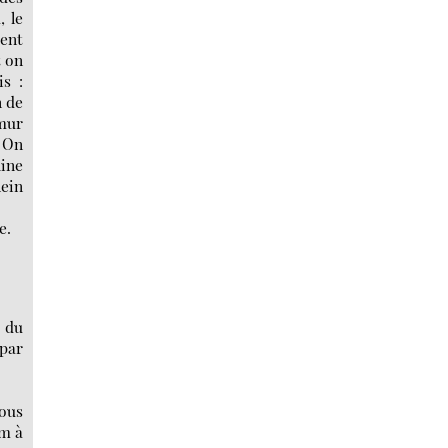
, le
ient
t on
is :
n de
 mur
. On
hine
lein
e.
e du
 par
nous
km à