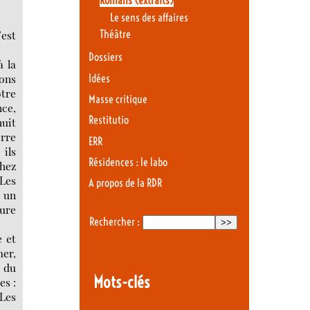
Romans (extraits)
Le sens des affaires
Théâtre
’est
Dossiers
à la
ions
Idées
otre
Masse critique
nce,
Restitutio
huit
erre
ERR
 ils
Résidences : le labo
chez
Les
A propos de la RDR
t un
eure
Rechercher :
e et
mer,
x du
Mots-clés
es :
 Les