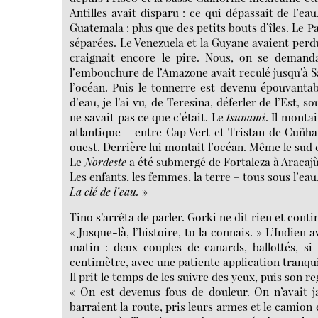
Antilles avait disparu : ce qui dépassait de l’ea
Guatemala : plus que des petits bouts d’îles. Le
séparées. Le Venezuela et la Guyane avaient perdu 
craignait encore le pire. Nous, on se demand
l’embouchure de l’Amazone avait reculé jusqu’à Sa
l’océan. Puis le tonnerre est devenu épouvantab
d’eau, je l’ai vu
,
de Teresina, déferler de l’Est, sou
ne savait pas ce que c’était. Le
tsunami
. Il monta
atlantique – entre Cap Vert et Tristan de Cuñha,
ouest. Derrière lui montait l’océan. Même le sud d
Le
Nordeste
a été submergé de Fortaleza à Aracajù,
Les enfants, les femmes, la terre – tous sous l’eau
La clé de l’eau.
»
Tino s’arrêta de parler. Gorki ne dit rien et conti
« Jusque-là, l’histoire, tu la connais. » L’Indien
matin : deux couples de canards, ballottés, si
centimètre, avec une patiente application tranqui
Il prit le temps de les suivre des yeux, puis son reg
« On est devenus fous de douleur. On n’avait j
barraient la route, pris leurs armes et le camion