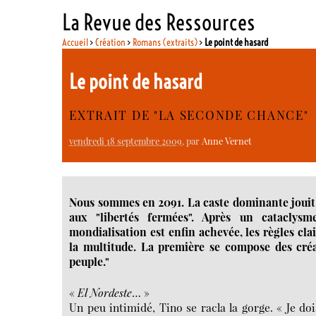
La Revue des Ressources
Accueil
>
Création
>
Romans (extraits)
>
Le point de hasard
Le point de hasard
EXTRAIT DE "LA SECONDE CHANCE"
vendredi 18 septembre 2009
, par
Anne Vernet
Nous sommes en 2091. La caste dominante jouit de
aux "libertés fermées". Après un cataclysm
mondialisation est enfin achevée, les règles cla
la multitude. La première se compose des créa
peuple."
«
El Nordeste
… »
Un peu intimidé, Tino se racla la gorge. « Je doi