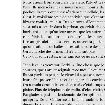
Nous étions trois sourciers : le vieux Patu et les
l’eau
. Ils menacèrent de nous laisser mourir de 
poches. Ils nous ont entassés dans une cellule, le
C’est le troisième jour de captivité que c’est ar
bizarre roulait, au loin. Des voitures sillonnaien
s’est mis à courir dans la prison, ça criait des o
hurlaient pour qu’on leur ouvre, que les autres 
rats. Mais les camions ont démarré et les autres h
tiré au pistolet dans la serrure, ouvert la porte,
qu’on n’ait plus de balles. Il restait encore des po
On a cherché des armes : il n’y en avait plus.
Ceux qui sont restés, je ne sais pas ce qu’ils sont
Tino leva les yeux sur Gorki. « Une chose que je 
sources, que Patu enseignait avec moi. Il voulait r
ils ont parlé un peu, et le vieux lui a passé autour
leur a fait passer à boire et à manger, des cordes e
On a voulu descendre en ville, mais c’était impossi
plaine. Plus de téléphone, de radio, d’électricité.
Bangladesh, juste le lendemain de l’éruption de 
qu’après. De la Californie à la faille andine, t
depuis Frisco et la basse Californie mexicaine étai