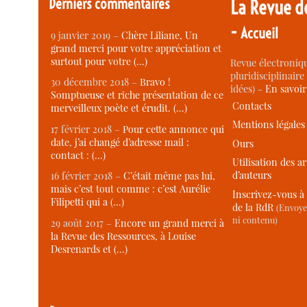
Derniers commentaires
La Revue d
-
Accueil
9 janvier 2019 –
Chère Liliane, Un
grand merci pour votre appréciation et
surtout pour votre (…)
Revue électroniqu
pluridisciplinaire 
30 décembre 2018 –
Bravo !
idées) -
En savoi
Somptueuse et riche présentation de ce
Contacts
merveilleux poète et érudit. (…)
Mentions légales
17 février 2018 –
Pour cette annonce qui
date, j’ai changé d’adresse mail :
Ours
contact : (…)
Utilisation des ar
d’auteurs
16 février 2018 –
C’était même pas lui,
mais c’est tout comme : c’est Aurélie
Inscrivez-vous à 
Filipetti qui a (…)
de la RdR
(Envoye
ni contenu)
29 août 2017 –
Encore un grand merci à
la Revue des Ressources, à Louise
Desrenards et (…)