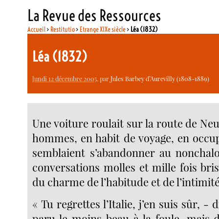
La Revue des Ressources
Accueil
>
Restitutio
>
Etrange XIXe siècle
>
Léa (1832)
Léa (1832)
lundi 12 décembre 2005
, par
Jules Barbey d’Aurevilly (1808-1889)
Une voiture roulait sur la route de Neu
hommes, en habit de voyage, en occupa
semblaient s’abandonner au nonchalo
conversations molles et mille fois br
du charme de l’habitude et de l’intimité
« Tu regrettes l’Italie, j’en suis sûr, - 
paru le moins beau à la foule, mais d