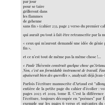
par jour
pour se taire
grilleront dans
les flammes
de gehenne
sans fin » (cahier 233, page 2 verso du premier cah
qui aurait pu tout à fait être retranscrite par la 
« ceux qui m’auront demandé une idée de génie p
fin »,
et ce n’est tout de même pas la même chose !…
« Paule Thévenin construit quelque chose qu’Artaud a
Non, c’est un formidable instrument de travail. Faut
apaiserait bien des querelles »
, analysait déjà Jea
Parfois l’écriture manuscrite d’Artaud est “allon
entière de la petite page du cahier d’écolier : 
pages 2023 et 2029, tome II. C’est la différence 
l’écriture, toujours découpée en “poèmes” par É
exemple sur les pages 6 verso et suivantes du 