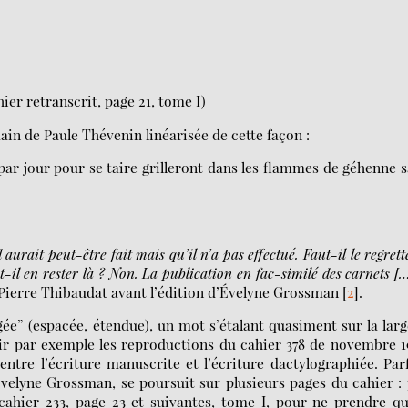
ier retranscrit, page 21, tome I)
main de Paule Thévenin linéarisée de cette façon :
ar jour pour se taire grilleront dans les flammes de géhenne 
urait peut-être fait mais qu’il n’a pas effectué. Faut-il le regrett
-il en rester là ? Non. La publication en fac-similé des carnets [
n-Pierre Thibaudat avant l’édition d’Évelyne Grossman
[
2
]
.
gée” (espacée, étendue), un mot s’étalant quasiment sur la lar
voir par exemple les reproductions du cahier 378 de novembre 1
entre l’écriture manuscrite et l’écriture dactylographiée. Par
velyne Grossman, se poursuit sur plusieurs pages du cahier :
cahier 233, page 23 et suivantes, tome I, pour ne prendre q