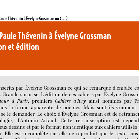
e Paule Thévenin à Évelyne Grossman ou (…)
 Paule Thévenin à Évelyne Grossman
on et édition
nscrits par Évelyne Grossman ce qui se remarque d’emblée es
 Grande surprise. L’édition de ces cahiers
par Évelyne Grossm
tour à Paris
, premiers
Cahiers d’Ivry
ainsi nommés par Pa
sous la forme apparente de poèmes. Mais sont-ils vraiment 
 se le demander. Le choix d’Évelyne Grossman est de retransc
ologie, d’Antonin Artaud. Cette retranscription est cepend
x dessins et par le format non identique aux cahiers utilisés
n. Elle est incomplète car elle ne reproduit que le texte sans