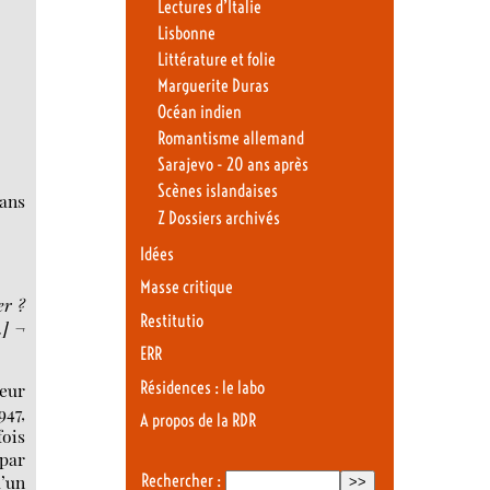
Lectures d’Italie
Lisbonne
Littérature et folie
Marguerite Duras
Océan indien
Romantisme allemand
Sarajevo - 20 ans après
Scènes islandaises
sans
Z Dossiers archivés
Idées
Masse critique
er ?
Restitutio
…] ¬
ERR
Résidences : le labo
geur
947,
A propos de la RDR
fois
 par
u’un
Rechercher :