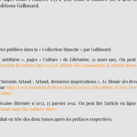
éditions Gallimard.
tes
publiées dans la « Collection blanche » par Gallimard.
et antithèse », pages « Culture » de
Libération
, 21 mars 1995. On peut 
beration.fr/culture/1995/03/21/l-affaire-des-manuscrits-d-artaud-these
 d’Antonin Artaud : Artaud, dernières imprécations »,
Le Monde des livr
 sur
http://www.lemonde.fr/livres/article/2011/12/08/cahiers-d-ivry-fevr
0.html
nzaine littéraire
n°1053, 15 janvier 2012. On peut lire l’article en ligne
rtaud-sans-fin-cahiers-divry/
it en tête des deux tomes après les préfaces respectives.