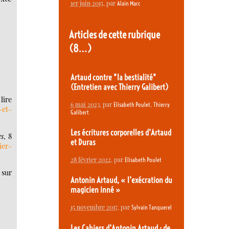
1er juin 2015
, par
Alain Marc
Articles de cette rubrique
(8…)
Artaud contre "la bestialité"
(Entretien avec Thierry Galibert)
lire
6 mai 2023
, par
,
Elisabeth Poulet
Thierry
-et-
Galibert
Les écritures corporelles d’Artaud
es
, 8
et Duras
ier-
28 février 2022
, par
Elisabeth Poulet
 sur
Antonin Artaud, « l’exécration du
magicien inné »
15 novembre 2017
, par
Sylvain Tanquerel
Les Cahiers d’Antonin Artaud : de