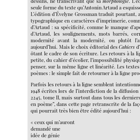
dessins, ne transcrivant que sa
morphologie
. L’é
seule forme du texte qu’Antonin Artaud a esquissé
L’édition d’Évelyne Grossman traduit pourtant, au
typographique en caractères d’imprimerie, comme p
d’Artaud : sa spécificité, comme le manque d’ap
d’Artaud, les soulignements, mots barrés, cor
modernité avant la modernité, ou plutôt l’a
aujourd’hui. Mais le choix éditorial des
Cahiers
d
ôtant le cadre de son écriture. Les retours à la li
petite, du cahier d’écolier, l’impossibilité physi
penser, sur la même ligne et linéarité. Les texte
poèmes : le simple fait de retourner à la ligne pr
Parfois les retours à la ligne semblent intentionn
1948 écrites lors de l’interdiction de la diffusio
2245, tome II, mais surtout dans tous les dernie
en poème”, dans cette page retranscrite de la 
qui pourrait très bien être édité aujourd’hui :
« ceux qui m’auront
demandé une
idée de génie