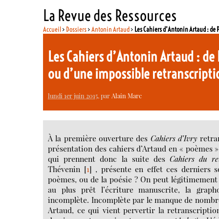
La Revue des Ressources
Accueil
>
Dossiers
>
Antonin Artaud
>
Les Cahiers d’Antonin Artaud : d
Les Cahiers d’Antonin Artaud : de
ou d’une impossible retranscripti
lundi 1er juin 2015
, par
Alain Marc
À la première ouverture des
Cahiers d’Ivry
retra
présentation des cahiers d’Artaud en « poèmes ».
qui prennent donc la suite des
Cahiers du re
Thévenin
[
1
]
, présente en effet ces derniers 
poèmes, ou de la poésie ? On peut légitimement
au plus prêt l’écriture manuscrite, la graph
incomplète. Incomplète par le manque de nombreu
Artaud, ce qui vient pervertir la retranscriptio