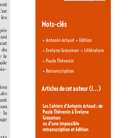
ment
 Une
 les
Mots-clés
upée
insi
•
•
Antonin Artaud
Edition
ment
e du
•
•
Evelyne Grossman
Littérature
e le
•
Paule Thévenin
nale
ois-
•
Retranscription
tion
Articles de cet auteur
(1…)
 des
vant
man
Les Cahiers d’Antonin Artaud : de
Paule Thévenin à Évelyne
 la
Grossman
page
ou d’une impossible
retranscription et édition
exte