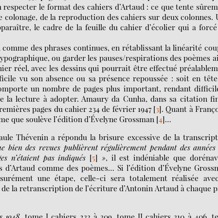
u respecter le format des cahiers d’Artaud : ce que tente sûre
e colonage, de la reproduction des cahiers sur deux colonnes.
paraître, le cadre de la feuille du cahier d’écolier qui a forcé
 comme des phrases continues, en rétablissant la linéarité co
 typographique, ou garder les pauses/respirations des poèmes a
hier réel, avec les dessins qui pourrait être effectué préalable
ficile vu son absence ou sa présence repoussée : soit en têt
comporte un nombre de pages plus important, rendant difficil
de la lecture à adopter. Amaury da Cunha, dans sa citation fi
premières pages du cahier 234 de février 1947
[
3
]
. Quant à Franç
ème que soulève l’édition d’Évelyne Grossman
[
4
]
…
Paule Thévenin a répondu la brisure excessive de la transcrip
ue bien des revues publièrent régulièrement pendant des années
ges n’étaient pas indiqués
[
5
]
»
, il est indéniable que doréna
s d’Artaud comme des poèmes… Si l’édition d’Évelyne Gross
surément une étape, celle-ci sera totalement réalisée avec
de la retranscription de l’écriture d’Antonin Artaud à chaque 
s 1948
, tome I cahiers 233 à 309, tome II cahiers 310 à 406, t