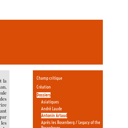
Champ critique
t la
an,
Création
ule
Dossiers
des
Asiatiques
rire
André Laude
ant
Antonin Artaud
 par
 les
Après les Rosenberg / Legacy of the