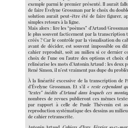
exemple parmi le premier présenté. Il aurait fall
de faire Évelyne Grossman par le choix du doubl
solution aurait peut-être été de faire figurer, ap
simples retours à la ligne.
Mais alors : lire les “poèmes” d’Artaud/Grossman
le plus souvent facticement par la transcription
créés ? Car le contrôle par la visualisation du ca
avant de décider, est souvent impossible ou dif
cahier reproduit, soit au milieu si ce dernier 
choix de l’une ou l’autre des options et choix 
relinéarise les mots d’Antonin Artaud : les deux 
René Simon, il n’est vraiment pas dupe du probl
À la linéarité excessive de la transcription de 
d’Évelyne Grossman. Et s’il
« reste cependant q
“textes” inédits d’Artaud dans lesquels ces monta
nombres de revues publieront ces mêmes texte
par rapport à celle de Paule Thévenin est as
reproduction systématique des dessins au milieu 
de cahier retranscrite.
Antonin Artaud,
Cahiers d’Ivry, Février 1947-mar