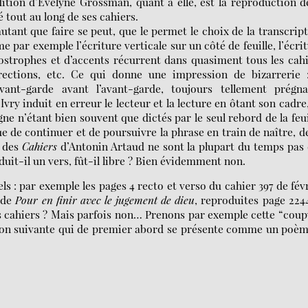
dition d’Évelyne Grossman, quant à elle, est la reproduction d
 tout au long de ses cahiers.
tant que faire se peut, que le permet le choix de la transcrip
ar exemple l’écriture verticale sur un côté de feuille, l’écri
ostrophes et d’accents récurrent dans quasiment tous les cah
rections, etc. Ce qui donne une impression de bizarrerie :
vant-garde avant l’avant-garde, toujours tellement prégna
’Ivry induit en erreur le lecteur et la lecture en ôtant son cadre
gne n’étant bien souvent que dictés par le seul rebord de la feui
que de continuer et de poursuivre la phrase en train de naître, d
s des
Cahiers
d’Antonin Artaud ne sont la plupart du temps pas
oduit-il un vers, fût-il libre ? Bien évidemment non.
els : par exemple les pages 4 recto et verso du cahier 397 de fév
n de
Pour en finir avec le jugement de dieu
, reproduites page 224
rs cahiers ? Mais parfois non… Prenons par exemple cette “cou
façon suivante qui de premier abord se présente comme un poè