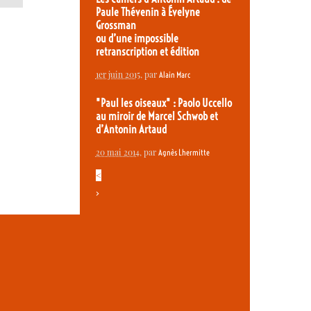
Paule Thévenin à Évelyne
Grossman
ou d’une impossible
retranscription et édition
1er juin 2015
, par
Alain Marc
"Paul les oiseaux" : Paolo Uccello
au miroir de Marcel Schwob et
d’Antonin Artaud
20 mai 2014
, par
Agnès Lhermitte
<
>