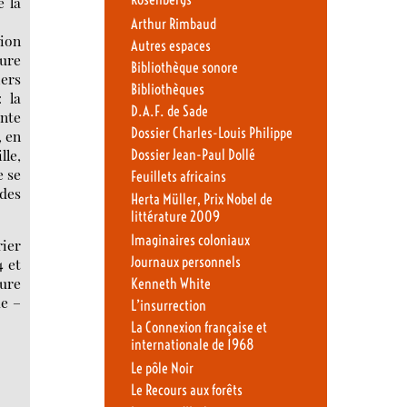
Rosenbergs
e la
Arthur Rimbaud
tion
Autres espaces
ture
Bibliothèque sonore
iers
Bibliothèques
 la
D.A.F. de Sade
nte
Dossier Charles-Louis Philippe
, en
lle,
Dossier Jean-Paul Dollé
e se
Feuillets africains
 des
Herta Müller, Prix Nobel de
littérature 2009
Imaginaires coloniaux
rier
Journaux personnels
4 et
pure
Kenneth White
me –
L’insurrection
La Connexion française et
internationale de 1968
Le pôle Noir
Le Recours aux forêts