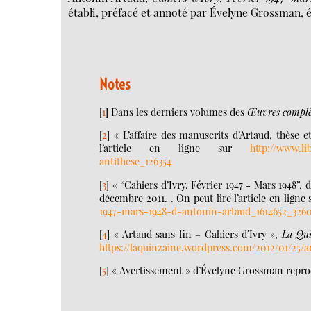
établi, préfacé et annoté par Évelyne Grossman, 
Notes
[
1
]
Dans les derniers volumes des
Œuvres complè
[
2
]
« L’affaire des manuscrits d’Artaud, thèse 
l’article en ligne sur
http://www.li
antithese_126354
[
3
]
« “Cahiers d’Ivry. Février 1947 - Mars 1948”,
décembre 2011. . On peut lire l’article en ligne
1947-mars-1948-d-antonin-artaud_1614652_326
[
4
]
« Artaud sans fin – Cahiers d’Ivry »,
La Qui
https://laquinzaine.wordpress.com/2012/01/25/a
[
5
]
« Avertissement » d’Évelyne Grossman reprodu