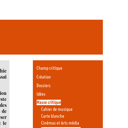
Champ critique
phie
ssai
Création
Dossiers
tion
Idées
este
Masse critique
 des
Cahier de musique
e de
Carte blanche
iser
t le
Cinémas et Arts média