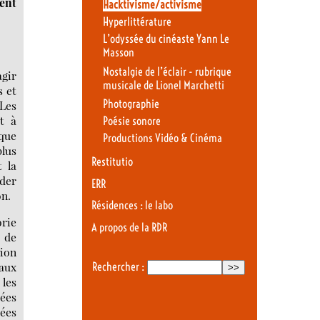
ient
Hacktivisme/activisme
Hyperlittérature
L’odyssée du cinéaste Yann Le
Masson
Nostalgie de l’éclair - rubrique
agir
musicale de Lionel Marchetti
s et
Photographie
 Les
et à
Poésie sonore
sque
Productions Vidéo & Cinéma
plus
Restitutio
 la
rder
ERR
on.
Résidences : le labo
orie
A propos de la RDR
s de
tion
 aux
Rechercher :
 les
dées
dées