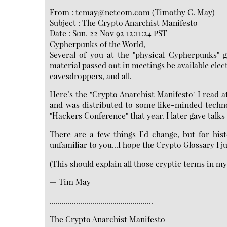
From : tcmay@netcom.com (Timothy C. May)
Subject : The Crypto Anarchist Manifesto
Date : Sun, 22 Nov 92 12:11:24 PST
Cypherpunks of the World,
Several of you at the "physical Cypherpunks" g
material passed out in meetings be available elec
eavesdroppers, and all.
Here’s the "Crypto Anarchist Manifesto" I read 
and was distributed to some like-minded techno
"Hackers Conference" that year. I later gave talks
There are a few things I’d change, but for hist
unfamiliar to you...I hope the Crypto Glossary I ju
(This should explain all those cryptic terms in my 
— Tim May
...................................................
The Crypto Anarchist Manifesto