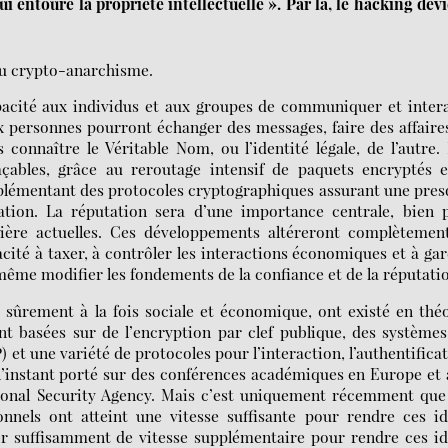
ui entoure la propriété intellectuelle ». Par là, le hacking dev
du crypto-anarchisme.
apacité aux individus et aux groupes de communiquer et inter
 personnes pourront échanger des messages, faire des affaire
connaître le Véritable Nom, ou l’identité légale, de l’autre.
açables, grâce au reroutage intensif de paquets encryptés 
implémentant des protocoles cryptographiques assurant une pre
ation. La réputation sera d’une importance centrale, bien 
cière actuelles. Ces développements altéreront complètement
cité à taxer, à contrôler les interactions économiques et à ga
même modifier les fondements de la confiance et de la réputati
a sûrement à la fois sociale et économique, ont existé en thé
t basées sur de l’encryption par clef publique, des système
 et une variété de protocoles pour l’interaction, l’authentifica
r l’instant porté sur des conférences académiques en Europe et
tional Security Agency. Mais c’est uniquement récemment que
nnels ont atteint une vitesse suffisante pour rendre ces i
ter suffisamment de vitesse supplémentaire pour rendre ces i