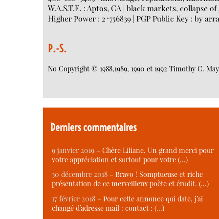
W.A.S.T.E. : Aptos, CA | black markets, collapse o
Higher Power : 2^756839 | PGP Public Key : by ar
P.-S.
No Copyright © 1988,1989, 1990 et 1992 Timothy C. May
Derniers commentaires
9 janvier 2019 –
Chère Liliane, Un grand merci pour
votre appréciation et surtout pour votre (…)
30 décembre 2018 –
Bravo ! Somptueuse et riche
présentation de ce merveilleux poète et érudit. (…)
17 février 2018 –
Pour cette annonce qui date, j’ai
changé d’adresse mail : contact : (…)