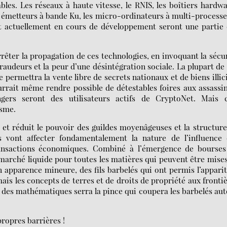
les. Les réseaux à haute vitesse, le RNIS, les boîtiers hardw
 les émetteurs à bande Ku, les micro-ordinateurs à multi-process
t actuellement en cours de développement seront une partie
rrêter la propagation de ces technologies, en invoquant la sécu
 fraudeurs et la peur d’une désintégration sociale. La plupart de
 permettra la vente libre de secrets nationaux et de biens illic
rait même rendre possible de détestables foires aux assassi
ngers seront des utilisateurs actifs de CryptoNet. Mais c
isme.
et réduit le pouvoir des guildes moyenâgeuses et la structur
s vont affecter fondamentalement la nature de l’influence 
ransactions économiques. Combiné à l’émergence de bourses
marché liquide pour toutes les matières qui peuvent être mise
en apparence mineure, des fils barbelés qui ont permis l’appari
mais les concepts de terres et de droits de propriété aux fronti
 des mathématiques serra la pince qui coupera les barbelés au
propres barrières !