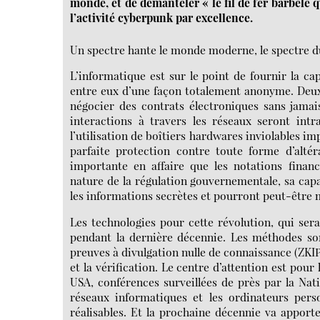
monde, et de démanteler « le fil de fer barbelé q
l’activité cyberpunk par excellence.
Un spectre hante le monde moderne, le spectre 
L’informatique est sur le point de fournir la c
entre eux d’une façon totalement anonyme. Deux
négocier des contrats électroniques sans jamais 
interactions à travers les réseaux seront intr
l’utilisation de boîtiers hardwares inviolables 
parfaite protection contre toute forme d’altér
importante en affaire que les notations finan
nature de la régulation gouvernementale, sa capa
les informations secrètes et pourront peut-être 
Les technologies pour cette révolution, qui ser
pendant la dernière décennie. Les méthodes son
preuves à divulgation nulle de connaissance (ZKIP)
et la vérification. Le centre d’attention est pou
USA, conférences surveillées de près par la Na
réseaux informatiques et les ordinateurs perso
réalisables. Et la prochaine décennie va appor