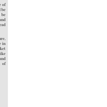
e of
l be
o be
and
read
ure,
e in
rket
like
 and
 of