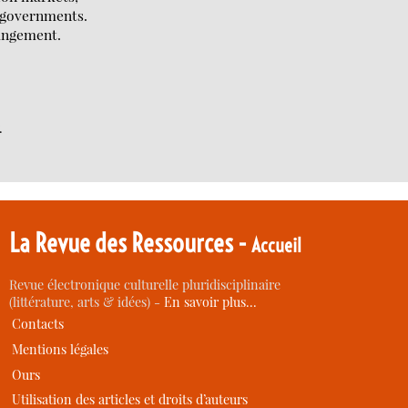
f governments.
rangement.
.
La Revue des Ressources -
Accueil
Revue électronique culturelle pluridisciplinaire
(littérature, arts & idées) -
En savoir plus…
Contacts
Mentions légales
Ours
Utilisation des articles et droits d’auteurs