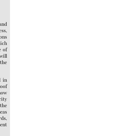
and
ess,
ions
hich
e of
will
 the
d in
roof
 now
ity
 the
eas
rds,
ent