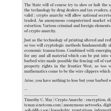
The State will of course try to slow or halt the 
the technology by drug dealers and tax evaders, a
valid ; crypto anarchy will allow national secrets
traded. An anonymous computerized market wil
extortion. Various criminal and foreign elements 
of crypto anarchy.
Just as the technology of printing altered and re
so too will cryptologic methods fundamentally a
economic transactions. Combined with emerging 
for any and all material which can be put into 
barbed wire made possible the fencing-off of vast
property rights in the frontier West, so too 
mathematics come to be the wire clippers which 
Arise, you have nothing to lose but your barbed w
—
..........................................................................
Timothy C. May | Crypto Anarchy : encryption, di
tcmay@netcom.com | anonymous networks, digit
408-688-5409 | knowledge, reputations, informat