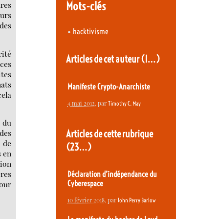
Mots-clés
ares
eurs
 des
•
hacktivisme
rité
Articles de cet auteur
(1…)
 ces
ites
nats
Manifeste Crypto-Anarchiste
ela
4 mai 2012
, par
Timothy C. May
e du
Articles de cette rubrique
des
 de
(23…)
s en
tion
ères
Déclaration d’indépendance du
tour
Cyberespace
10 février 2018
, par
John Perry Barlow