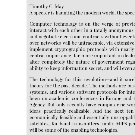
Timothy C. May
A specter is haunting the modern world, the spec
Computer technology is on the verge of provid
interact with each other in a totally anonymou
and negotiate electronic contracts without ever k
over networks will be untraceable, via extensi
implement cryptographic protocols with nearly 
central importance, far more important in dealin
alter completely the nature of government regul
ability to keep information secret, and will even 
The technology for this revolution—and it sure
theory for the past decade. The methods are ba
systems, and various software protocols for inte
been on academic conferences in Europe and th
Agency. But only recently have computer networ
ideas practically realizable. And the next t
economically feasible and essentially unstoppa
satellites, Ku-band transmitters, multi-MIPS 
will be some of the enabling technologies.