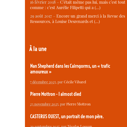
16 février 2018 –
C’était même pas lui, mais c’est tout
comme : c’est Aurélie Filipetti qui a (…)
29 août 2017 –
Encore un grand merci à la Revue des
Ressources, à Louise Desrenards et (…)
À la une
Nan Shepherd dans les Cairngorms, un « trafic
amoureux »
7 décembre 2025
, par
Cécile Vibarel
Pierre Mottron - I almost died
23 novembre 2025
, par
Pierre Mottron
CASTERUS OUEST, un portrait de mon père.
29 septembre 2025
, par
Nicolas Losson