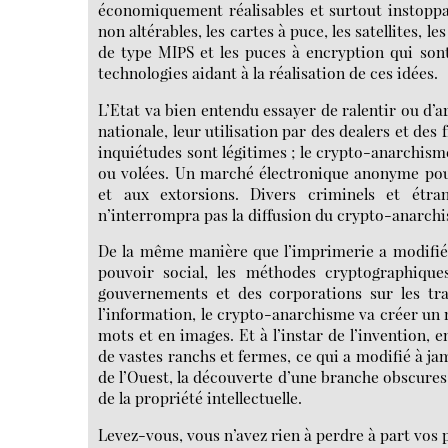
économiquement réalisables et surtout instoppab
non altérables, les cartes à puce, les satellites,
de type MIPS et les puces à encryption qui son
technologies aidant à la réalisation de ces idées.
L’Etat va bien entendu essayer de ralentir ou d’a
nationale, leur utilisation par des dealers et des
inquiétudes sont légitimes ; le crypto-anarchisme
ou volées. Un marché électronique anonyme pour
et aux extorsions. Divers criminels et étra
n’interrompra pas la diffusion du crypto-anarch
De la même manière que l’imprimerie a modifié 
pouvoir social, les méthodes cryptographique
gouvernements et des corporations sur les t
l’information, le crypto-anarchisme va créer un 
mots et en images. Et à l’instar de l’invention, 
de vastes ranchs et fermes, ce qui a modifié à ja
de l’Ouest, la découverte d’une branche obscures
de la propriété intellectuelle.
Levez-vous, vous n’avez rien à perdre à part vos 