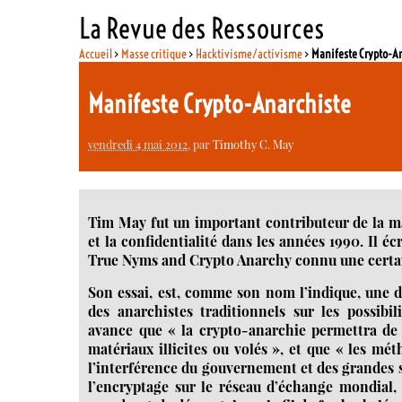
La Revue des Ressources
Accueil
>
Masse critique
>
Hacktivisme/activisme
>
Manifeste Crypto-A
Manifeste Crypto-Anarchiste
vendredi 4 mai 2012
, par
Timothy C. May
Tim May fut un important contributeur de la ma
et la confidentialité dans les années 1990. Il 
True Nyms and Crypto Anarchy connu une certai
Son essai, est, comme son nom l’indique, une déc
des anarchistes traditionnels sur les possibil
avance que « la crypto-anarchie permettra de f
matériaux illicites ou volés », et que « les m
l’interférence du gouvernement et des grandes so
l’encryptage sur le réseau d’échange mondial, 