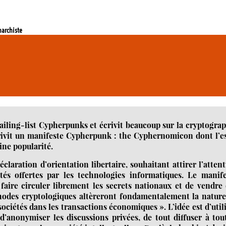
narchiste
iling-list Cypherpunks et écrivit beaucoup sur la cryptogra
écrivit un manifeste Cypherpunk : the Cyphernomicon dont l’e
ne popularité.
laration d’orientation libertaire, souhaitant attirer l’atten
ités offertes par les technologies informatiques. Le manif
aire circuler librement les secrets nationaux et de vendre
éthodes cryptologiques altèreront fondamentalement la natur
ciétés dans les transactions économiques ». L’idée est d’util
d’anonymiser les discussions privées, de tout diffuser à tou