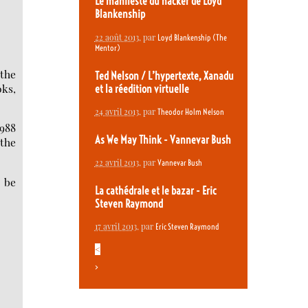
Le manifeste du hacker de Loyd
Blankenship
22 août 2013
, par
Loyd Blankenship (The
Mentor)
 the
Ted Nelson / L’hypertexte, Xanadu
oks,
et la réedition virtuelle
24 avril 2013
, par
Theodor Holm Nelson
1988
As We May Think - Vannevar Bush
 the
22 avril 2013
, par
Vannevar Bush
y be
La cathédrale et le bazar - Eric
Steven Raymond
17 avril 2013
, par
Eric Steven Raymond
<
>