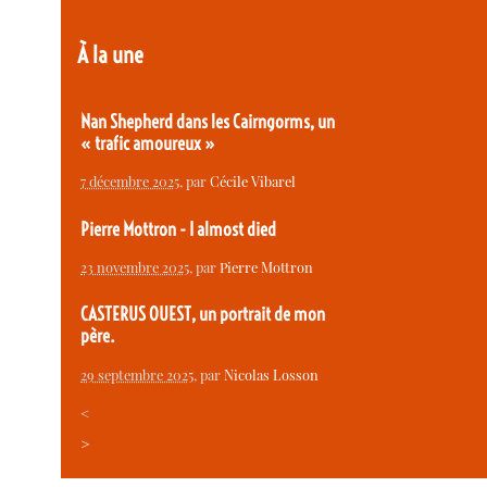
À la une
Nan Shepherd dans les Cairngorms, un
« trafic amoureux »
7 décembre 2025
, par
Cécile Vibarel
Pierre Mottron - I almost died
23 novembre 2025
, par
Pierre Mottron
CASTERUS OUEST, un portrait de mon
père.
29 septembre 2025
, par
Nicolas Losson
<
>