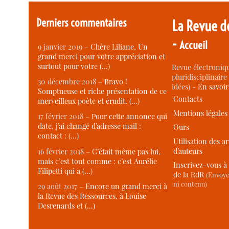
Derniers commentaires
La Revue d
-
Accueil
9 janvier 2019 –
Chère Liliane, Un
grand merci pour votre appréciation et
surtout pour votre (…)
Revue électroniqu
pluridisciplinaire 
30 décembre 2018 –
Bravo !
idées) -
En savoi
Somptueuse et riche présentation de ce
Contacts
merveilleux poète et érudit. (…)
Mentions légales
17 février 2018 –
Pour cette annonce qui
date, j’ai changé d’adresse mail :
Ours
contact : (…)
Utilisation des ar
d’auteurs
16 février 2018 –
C’était même pas lui,
mais c’est tout comme : c’est Aurélie
Inscrivez-vous à 
Filipetti qui a (…)
de la RdR
(Envoye
ni contenu)
29 août 2017 –
Encore un grand merci à
la Revue des Ressources, à Louise
Desrenards et (…)