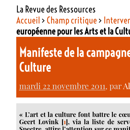
La Revue des Ressources
Accueil
>
Champ critique
>
Interve
européenne pour les Arts et la Cult
Manifeste de la campagne 
Culture
mardi 22 novembre 2011
, par
A
« L’art et la culture font battre le cœ
Geert Lovink
[
1
]
, via la liste de se
Spectre, attire l’attention sur ce manif