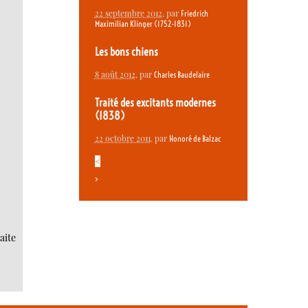
22 septembre 2012
, par
Friedrich
Maximilian Klinger (1752-1831)
Les bons chiens
8 août 2012
, par
Charles Baudelaire
Traité des excitants modernes
(1838)
22 octobre 2011
, par
Honoré de Balzac
<
>
aite