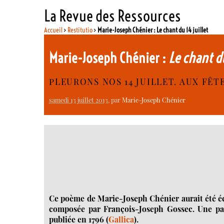
La Revue des Ressources
Accueil
>
Restitutio
>
Marie-Joseph Chénier : Le chant du 14 juillet
Marie-Joseph Chénier :
Le chant du
PLEURONS NOS 14 JUILLET. AUX FÊT
samedi 13 juillet 2013
, par
Marie-Joseph Chénier
Ce poème de Marie-Joseph Chénier aurait été écr
composée par François-Joseph Gossec. Une part
publiée en 1796 (
Gallica
).