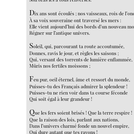
D
ix ans sont écoulés ; nos vaisseaux, rois de l’on
À sa voix souveraine ont traversé les mers :
Elle vient aujourd’hui des bords d’un nouveau m
Régner sur l’antique univers.
S
oleil, qui, parcourant ta route accoutumée,
Donnes, ravis le jour, et règles les saisons ;
Qui, versant des torrents de lumière enflammée,
Mûris nos fertiles moissons ;
F
eu pur, oeil éternel, âme et ressort du monde,
Puisses-tu des Français admirer la splendeur !
Puisses-tu ne rien voir dans ta course féconde
Qui soit égal à leur grandeur !
Q
ue les fers soient brisés ! Que la terre respire !
Que la raison des lois, parlant aux nations,
Dans l’univers charmé fonde un nouvel empire,
Qui dure autant que tes rayons !