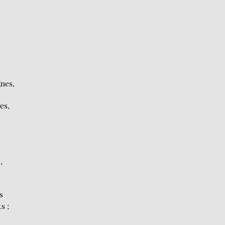
gnes,
es,
,
s
s ;
s