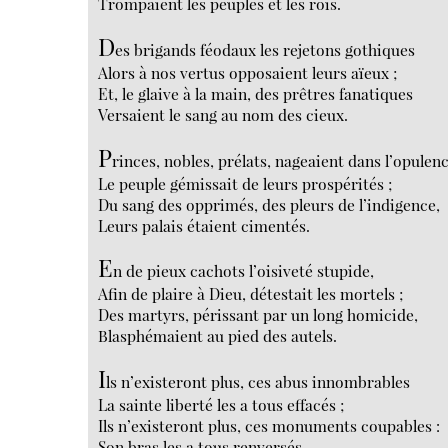
Trompaient les peuples et les rois.
D
es brigands féodaux les rejetons gothiques
Alors à nos vertus opposaient leurs aïeux ;
Et, le glaive à la main, des prêtres fanatiques
Versaient le sang au nom des cieux.
P
rinces, nobles, prélats, nageaient dans l’opulenc
Le peuple gémissait de leurs prospérités ;
Du sang des opprimés, des pleurs de l’indigence,
Leurs palais étaient cimentés.
E
n de pieux cachots l’oisiveté stupide,
Afin de plaire à Dieu, détestait les mortels ;
Des martyrs, périssant par un long homicide,
Blasphémaient au pied des autels.
I
ls n’existeront plus, ces abus innombrables
La sainte liberté les a tous effacés ;
Ils n’existeront plus, ces monuments coupables :
Son bras les a tous renversés.