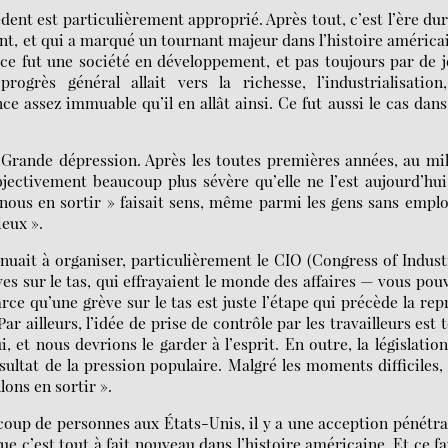
ent est particulièrement approprié. Après tout, c’est l’ère du
nt, et qui a marqué un tournant majeur dans l’histoire américa
 ce fut une société en développement, et pas toujours par de j
ogrès général allait vers la richesse, l’industrialisation,
ce assez immuable qu’il en allât ainsi. Ce fut aussi le cas dans
a Grande dépression. Après les toutes premières années, au mi
jectivement beaucoup plus sévère qu’elle ne l’est aujourd’hu
 nous en sortir » faisait sens, même parmi les gens sans emplo
eux ».
tinuait à organiser, particulièrement le CIO (Congress of Indust
ves sur le tas, qui effrayaient le monde des affaires — vous pou
arce qu’une grève sur le tas est juste l’étape qui précède la rep
r ailleurs, l’idée de prise de contrôle par les travailleurs est 
, et nous devrions le garder à l’esprit. En outre, la législatio
tat de la pression populaire. Malgré les moments difficiles, 
lons en sortir ».
ucoup de personnes aux États-Unis, il y a une acception pénétr
que c’est tout à fait nouveau dans l’histoire américaine. Et ce fa