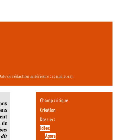
ate de rédaction antérieure : 15 mai 2012).
Champ critique
 aux
dans
Création
ent
Dossiers
 de
Idées
ous
 dit
Agora