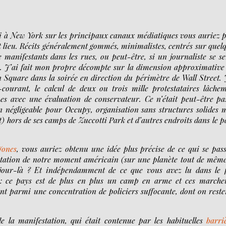
ai à New York sur les principaux canaux médiatiques vous auriez 
t lieu. Récits généralement gommés, minimalistes, centrés sur quel
 manifestants dans les rues, ou peut-être, si un journaliste se se
. J’ai fait mon propre décompte sur la dimension approximative
n Square dans la soirée en direction du périmètre de Wall Street. 
courant, le calcul de deux ou trois mille protestataires lâche
s avec une évaluation de conservateur. Ce n’était peut-être pa
 négligeable pour Occupy, organisation sans structures solides 
t) hors de ses camps de Zuccotti Park et d’autres endroits dans le p
Jones
, vous auriez obtenu une idée plus précise de ce qui se pass
station de notre moment américain (sur une planète tout de mêm
 jour-là ? Et indépendamment de ce que vous avez lu dans le 
u : ce pays est de plus en plus un camp en arme et ces marche
nt parmi une concentration de policiers suffocante, dont on reste
 de la manifestation, qui était contenue par les habituelles
barri