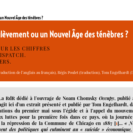
n Nouvel Âge des ténèbres ?
èvement ou un Nouvel Âge des ténèbres ?
SUR LES CHIFFRES
DISPATCH.
ERS.
aduction de l’anglais au français)
,
Régis Poulet (traduction)
,
Tom Engelhardt
(D
de La RdR dédié à l’ouvrage de Noam Chomsky
Occupy
, publié
’agit ici d’un extrait présenté et publié par Tom Engelhardt, 
ations du premier mai sous l’égide et à l’appel du mouvem
x luttes pour la première fois dans ce pays, où la journée
de la répression de la Commune de Chicago en 1887
[
1
]
...
« N
ent des politiques qui culminent au « suicide » économique,