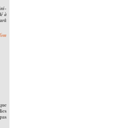
ini-
dé à
Park
Tom
que
lies
 pas