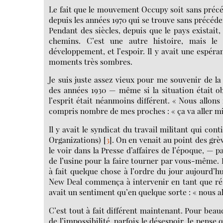
Le fait que le mouvement Occupy soit sans précéd
depuis les années 1970 qui se trouve sans précéde
Pendant des siècles, depuis que le pays existait,
chemins. C’est une autre histoire, mais le pr
développement, et l’espoir. Il y avait une espéran
moments très sombres.
Je suis juste assez vieux pour me souvenir de l
des années 1930 — même si la situation était ob
l’esprit était néanmoins différent. « Nous allons
compris nombre de mes proches : « ça va aller mi
Il y avait le syndicat du travail militant qui con
Organizations)
[
3
]
. On en venait au point des grè
le voir dans la Presse d’affaires de l’époque, — p
de l’usine pour la faire tourner par vous-même. Pa
à fait quelque chose à l’ordre du jour aujourd’hui
New Deal commença à intervenir en tant que résul
avait un sentiment qu’en quelque sorte : « nous al
C’est tout à fait différent maintenant. Pour bea
de l’impossibilité, parfois le désespoir. Je pense 