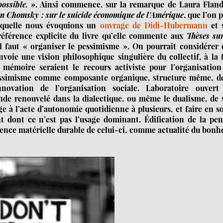
ossible. »
. Ainsi commence, sur la remarque de Laura Fland
 Chomsky : sur le suicide économique de l’Amérique
, que l’on 
laquelle nous évoquions un
ouvrage de Didi-Hubermann
et 
éférence explicite du livre qu’elle commente aux
Thèses su
l faut « organiser le pessimisme ». On pourrait considérer 
voie une vision philosophique singulière du collectif, à la 
 mémoire seraient le recours activiste pour l’organisation
pessimisme comme composante organique, structure même, de
novation de l’organisation sociale. Laboratoire ouvert
nde renouvelé dans la dialectique, ou même le dualisme, de 
 à l’acte d’autonomie quotidienne à plusieurs, et faire en s
 dont ce n’est pas l’usage dominant. Édification de la pen
rience matérielle durable de celui-ci, comme actualité du bonh