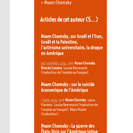
•
Noam Chomsky
Articles de cet auteur
(5…)
Noam Chomsky, sur Israël et l’Iran,
Israël et la Palestine,
l’activisme universitaire, la drogue
en Amérique
1er octobre 2012
, par
,
Noam Chomsky
,
Ricardo Lezama
Louise Desrenards
(traduction de l’anglais au français)
Noam Chomsky : sur le suicide
économique de l’Amérique
5 juin 2012
, par
,
Noam Chomsky
Laura
,
Flanders
Louise Desrenards (traduction de
,
l’anglais au français)
Régis Poulet
(traduction)
Noam Chomsky : La guerre des
États-Unis sur l’Amérique latine