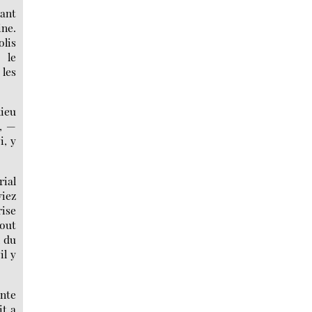
rant
ine.
olis
 le
 les
lieu
i, —
i, y
rial
viez
rise
tout
n du
il y
ante
it a