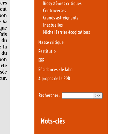
ers
Biosystèmes critiques
peut
Controverses
son
Grands astreignants
r la
Inactuelles
que
Michel Tarrier écogitations
fois
 du
Masse critique
 la
Restitutio
 du
son
ERR
orte
Résidences : le labo
sée
eur.
A propos de la RDR
Rechercher :
Mots-clés