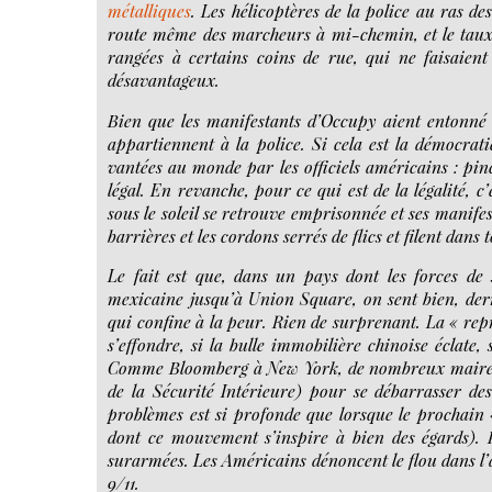
métalliques
. Les hélicoptères de la police au ras de
route même des marcheurs à mi-chemin, et le taux de
rangées à certains coins de rue, qui ne faisaien
désavantageux.
Bien que les manifestants d’Occupy aient entonné 
appartiennent à la police. Si cela est la démocrat
vantées au monde par les officiels américains : pi
légal. En revanche, pour ce qui est de la légalité,
sous le soleil se retrouve emprisonnée et ses manifes
barrières et les cordons serrés de flics et filent dan
Le fait est que, dans un pays dont les forces de s
mexicaine jusqu’à Union Square, on sent bien, derr
qui confine à la peur. Rien de surprenant. La « repris
s’effondre, si la bulle immobilière chinoise éclate
Comme Bloomberg à New York, de nombreux maires o
de la Sécurité Intérieure) pour se débarrasser des
problèmes est si profonde que lorsque le prochain
dont ce mouvement s’inspire à bien des égards). 
surarmées. Les Américains dénoncent le flou dans l’a
9/11.