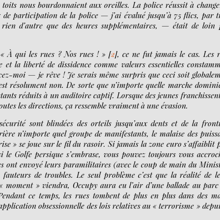
s toits nous bourdonnaient aux oreilles. La police réussit à change
 participation de la police — j’ai évalué jusqu’à 75 flics, par t
t rien d’autre que des heures supplémentaires, — était de loin
« À qui les rues ? Nos rues ! »
[
2
]
, ce ne fut jamais le cas. Les 
ie et la liberté de dissidence comme valeurs essentielles constam
ncez-moi — je rêve ! Je serais même surpris que ceci soit globale
 c’est résolument non. De sorte que n’importe quelle marche domini
tants réduits à un auditoire captif. Lorsque des jeunes franchissent
s toutes les directions, ça ressemble vraiment à une évasion.
écurité sont blindées des orteils jusqu’aux dents et de la front
ière n’importe quel groupe de manifestants, le malaise des puiss
e » se joue sur le fil du rasoir. Si jamais la zone euro s’affaiblit 
, si le Golfe persique s’embrase, vous pouvez toujours vous accroc
nt envoyé leurs paramilitaires (avec le coup de main du Minis
 fauteurs de troubles. Le seul problème c’est que la réalité de l
 « moment » viendra, Occupy aura eu l’air d’une ballade au parc
Pendant ce temps, les rues tombent de plus en plus dans des m
pplication obsessionnelle des lois relatives au « terrorisme » depui