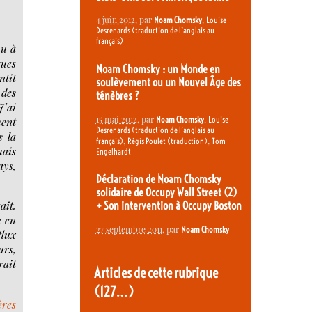
4 juin 2012
, par
,
Noam Chomsky
Louise
Desrenards (traduction de l’anglais au
français)
pu à
ques
Noam Chomsky : un Monde en
ntit
soulèvement ou un Nouvel Âge des
 des
ténèbres ?
J’ai
15 mai 2012
, par
,
Noam Chomsky
Louise
ment
Desrenards (traduction de l’anglais au
s la
,
,
français)
Régis Poulet (traduction)
Tom
mais
Engelhardt
ays,
Déclaration de Noam Chomsky
solidaire de Occupy Wall Street (2)
ait.
+ Son intervention à Occupy Boston
e en
27 septembre 2011
, par
Noam Chomsky
flux
urs,
rait
Articles de cette rubrique
(127…)
ères