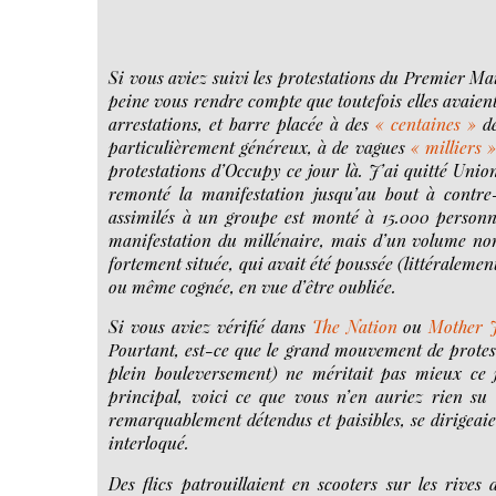
Si vous aviez suivi les protestations du Premier M
peine vous rendre compte que toutefois elles avaien
arrestations, et barre placée à des
« centaines »
de
particulièrement généreux, à de vagues
« milliers »
protestations d’Occupy ce jour là. J’ai quitté Unio
remonté la manifestation jusqu’au bout à contre-
assimilés à un groupe est monté à 15.000 personne
manifestation du millénaire, mais d’un volume non
fortement située, qui avait été poussée (littéralemen
ou même cognée, en vue d’être oubliée.
Si vous aviez vérifié dans
The Nation
ou
Mother 
Pourtant, est-ce que le grand mouvement de prote
plein bouleversement) ne méritait pas mieux ce
principal, voici ce que vous n’en auriez rien s
remarquablement détendus et paisibles, se dirigeaie
interloqué.
Des flics patrouillaient en scooters sur les rives