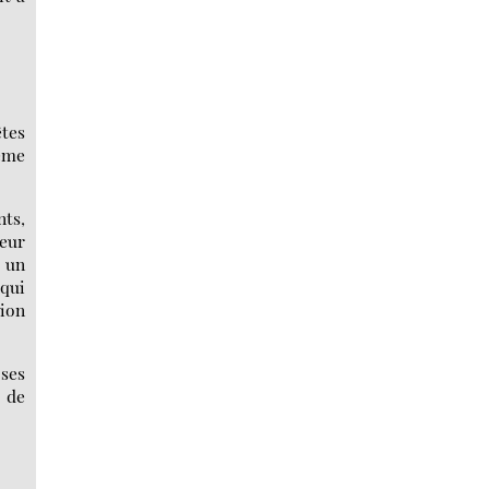
êtes
même
nts,
teur
 un
 qui
tion
oses
n de