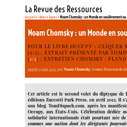
La Revue des Ressources
Accueil
>
Idées
>
Agora
>
Noam Chomsky : un Monde en soulèvement ou u
Noam Chomsky : un Monde en soul
POUR LE LIVRE
OCCUPY
- CLIQUER 
(2/2) : EXTRAIT PRÉSENTÉ PAR TOM
(
1/2
) : ENTRETIEN CHOMSKY / FLAND
mardi 15 mai 2012
, par
Noam Chomsky
,
Louise Desrenards (tr
Cet article est le second volet du diptyque 
éditions Zuccotti Park Press, en avril 2012. Il s
son blog TomDispach.com, après les manifest
Occupy, aux États-Unis. Célébration dédiée au
solidarité internationale était pourtant née 
sommes une nation dont les dirigeants poursuiv