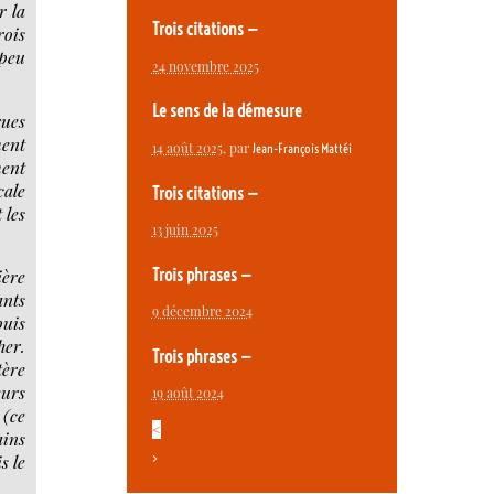
r la
Trois citations —
rois
 peu
24 novembre 2025
Le sens de la démesure
rues
ment
14 août 2025
, par
Jean-François Mattéi
ment
cale
Trois citations —
 les
13 juin 2025
Trois phrases —
ière
ants
9 décembre 2024
puis
her.
Trois phrases —
tère
eurs
19 août 2024
 (ce
<
ains
>
s le