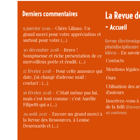
Derniers commentaires
La Revue d
-
Accueil
9 janvier 2019 –
Chère Liliane, Un
grand merci pour votre appréciation et
surtout pour votre (…)
Revue électroniqu
pluridisciplinaire 
30 décembre 2018 –
Bravo !
idées) -
En savoi
Somptueuse et riche présentation de ce
Contacts
merveilleux poète et érudit. (…)
Mentions légales
17 février 2018 –
Pour cette annonce qui
date, j’ai changé d’adresse mail :
Ours
contact : (…)
Utilisation des ar
d’auteurs
16 février 2018 –
C’était même pas lui,
mais c’est tout comme : c’est Aurélie
Inscrivez-vous à 
Filipetti qui a (…)
de la RdR
(Envoye
ni contenu)
29 août 2017 –
Encore un grand merci à
la Revue des Ressources, à Louise
Desrenards et (…)