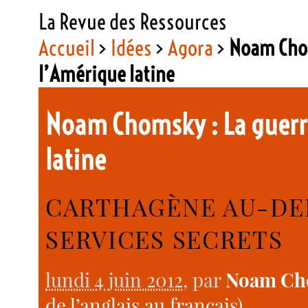
La Revue des Ressources
Accueil
>
Idées
>
Agora
>
Noam Chom
l’Amérique latine
Noam Chomsky : La guerre
latine
CARTHAGÈNE AU-DE
SERVICES SECRETS
lundi 4 juin 2012
, par
Noam Ch
de l’anglais au français)