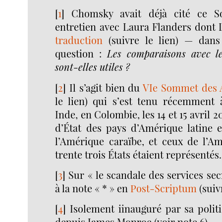
[
1
]
Chomsky avait déjà cité ce 
entretien avec Laura Flanders dont
traduction
(suivre le lien) — dans
question :
Les comparaisons avec l
sont-elles utiles ?
[
2
]
Il s’agit bien du
VIe Sommet des 
le lien) qui s’est tenu récemment
Inde, en Colombie, les 14 et 15 avril 2
d’État des pays d’Amérique latine e
l’Amérique caraïbe, et ceux de l’A
trente trois États étaient représentés.
[
3
]
Sur « le scandale des services sec
à la note « * » en
Post-Scriptum
(suivr
[
4
]
Isolement iinauguré par sa politi
depuis James Monroe (voir note 6).