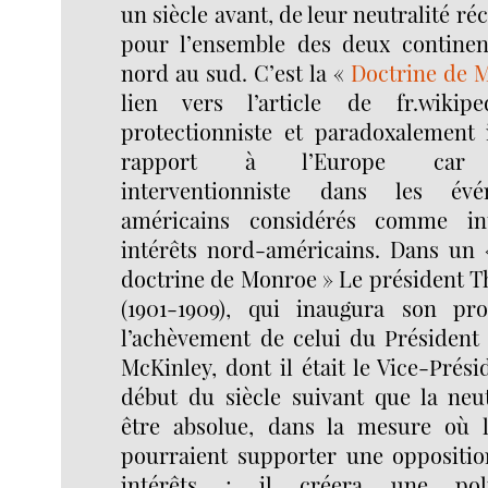
un siècle avant, de leur neutralité ré
pour l’ensemble des deux continen
nord au sud. C’est la «
Doctrine de 
lien vers l’article de fr.wikip
protectionniste et paradoxalement i
rapport à l’Europe car é
interventionniste dans les évé
américains considérés comme int
intérêts nord-américains. Dans un «
doctrine de Monroe » Le président T
(1901-1909), qui inaugura son p
l’achèvement de celui du Président 
McKinley, dont il était le Vice-Prési
début du siècle suivant que la neut
être absolue, dans la mesure où l
pourraient supporter une opposition
intérêts ; il créera une pol