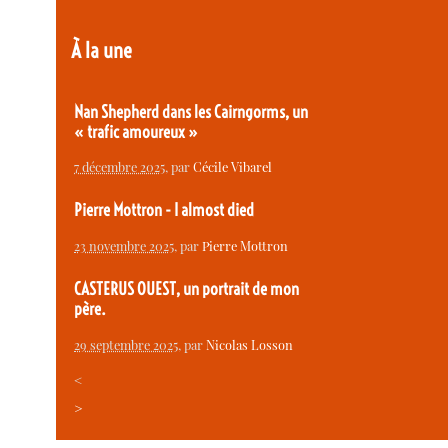
À la une
Nan Shepherd dans les Cairngorms, un
« trafic amoureux »
7 décembre 2025
, par
Cécile Vibarel
Pierre Mottron - I almost died
23 novembre 2025
, par
Pierre Mottron
CASTERUS OUEST, un portrait de mon
père.
29 septembre 2025
, par
Nicolas Losson
<
>