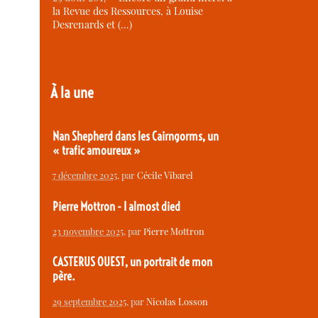
la Revue des Ressources, à Louise
Desrenards et (…)
À la une
Nan Shepherd dans les Cairngorms, un
« trafic amoureux »
7 décembre 2025
, par
Cécile Vibarel
Pierre Mottron - I almost died
23 novembre 2025
, par
Pierre Mottron
CASTERUS OUEST, un portrait de mon
père.
29 septembre 2025
, par
Nicolas Losson