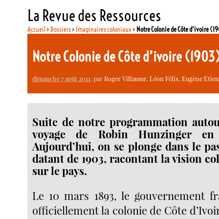
La Revue des Ressources
Accueil
>
Dossiers
>
Imaginaires coloniaux
>
Notre Colonie de Côte d’ivoire (1
Notre Colonie de Côte d’ivoire (1903
dimanche 7 août 2011
, par
Roger Villamur, Léon Félix, Eugène Etie
Suite de notre programmation autou
voyage de Robin Hunzinger en C
Aujourd’hui, on se plonge dans le pas
datant de 1903, racontant la vision co
sur le pays.
Le 10 mars 1893, le gouvernement fr
officiellement la colonie de Côte d’Ivo