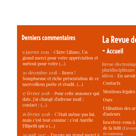
Derniers commentaires
La Revue d
-
Accueil
9 janvier 2019 –
Chère Liliane, Un
grand merci pour votre appréciation et
surtout pour votre (…)
Revue électroniqu
pluridisciplinaire 
30 décembre 2018 –
Bravo !
idées) -
En savoi
Somptueuse et riche présentation de ce
Contacts
merveilleux poète et érudit. (…)
Mentions légales
17 février 2018 –
Pour cette annonce qui
date, j’ai changé d’adresse mail :
Ours
contact : (…)
Utilisation des ar
d’auteurs
16 février 2018 –
C’était même pas lui,
mais c’est tout comme : c’est Aurélie
Inscrivez-vous à 
Filipetti qui a (…)
de la RdR
(Envoye
ni contenu)
29 août 2017 –
Encore un grand merci à