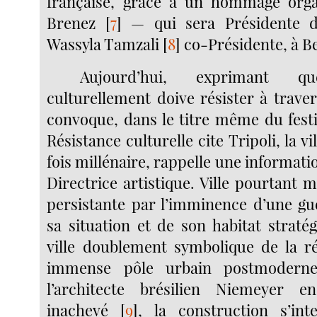
française, grâce à un hommage orga
Brenez
[
7
]
— qui sera Présidente du
Wassyla Tamzali
[
8
]
co-Présidente, à B
Aujourd’hui, exprimant 
culturellement doive résister à trave
convoque, dans le titre même du festiv
Résistance culturelle cite Tripoli, la vil
fois millénaire, rappelle une informatio
Directrice artistique. Ville pourtant
persistante par l’imminence d’une gu
sa situation et de son habitat straté
ville doublement symbolique de la r
immense pôle urbain postmoderne
l’architecte brésilien Niemeyer 
inachevé
[
9
]
, la construction s’in