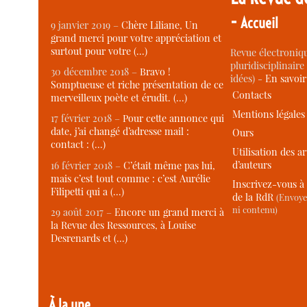
-
Accueil
9 janvier 2019 –
Chère Liliane, Un
grand merci pour votre appréciation et
surtout pour votre (…)
Revue électroniqu
pluridisciplinaire 
30 décembre 2018 –
Bravo !
idées) -
En savoi
Somptueuse et riche présentation de ce
Contacts
merveilleux poète et érudit. (…)
Mentions légales
17 février 2018 –
Pour cette annonce qui
date, j’ai changé d’adresse mail :
Ours
contact : (…)
Utilisation des ar
d’auteurs
16 février 2018 –
C’était même pas lui,
mais c’est tout comme : c’est Aurélie
Inscrivez-vous à 
Filipetti qui a (…)
de la RdR
(Envoye
ni contenu)
29 août 2017 –
Encore un grand merci à
la Revue des Ressources, à Louise
Desrenards et (…)
À la une