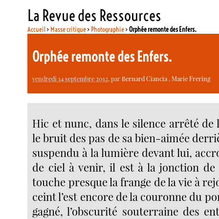
La Revue des Ressources
Accueil
>
Masse critique
>
Photographie
>
Orphée remonte des Enfers.
Orphée remonte des Enfers.
vendredi 14 septembre 2012
, par
Bernard Ciancia
,
Marie Frering
Hic et nunc, dans le silence arrêté de l
le bruit des pas de sa bien-aimée derriè
suspendu à la lumière devant lui, acc
de ciel à venir, il est à la jonction d
touche presque la frange de la vie à rej
ceint l’est encore de la couronne du por
gagné, l’obscurité souterraine des entr