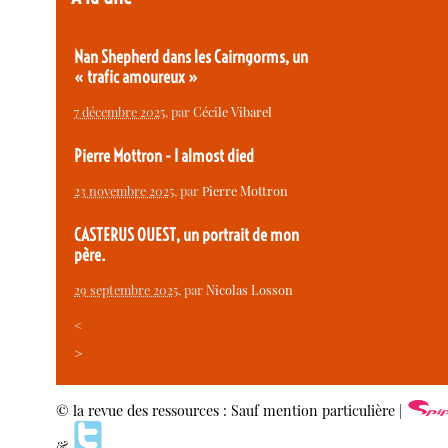
Nan Shepherd dans les Cairngorms, un
« trafic amoureux »
7 décembre 2025
, par
Cécile Vibarel
Pierre Mottron - I almost died
23 novembre 2025
, par
Pierre Mottron
CASTERUS OUEST, un portrait de mon
père.
29 septembre 2025
, par
Nicolas Losson
<
>
© la revue des ressources : Sauf mention particulière |
&