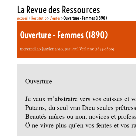
La Revue des Ressources
Accueil
>
Restitutio
>
L’enfer
>
Ouverture - Femmes (1890)
Ouverture - Femmes (1890)
mercredi 20 janvier 2010
, par
Paul Verlaine (1844-1896)
Ouverture
Je veux m’abstraire vers vos cuisses et v
Putains, du seul vrai Dieu seules prêtress
Beautés mûres ou non, novices et profes
Ô ne vivre plus qu’en vos fentes et vos ra