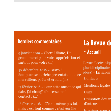
Derniers commentaires
La Revue d
-
Accueil
9 janvier 2019 –
Chère Liliane, Un
grand merci pour votre appréciation et
surtout pour votre (…)
Revue électroniqu
pluridisciplinaire 
30 décembre 2018 –
Bravo !
idées) -
En savoi
Somptueuse et riche présentation de ce
Contacts
merveilleux poète et érudit. (…)
Mentions légales
17 février 2018 –
Pour cette annonce qui
date, j’ai changé d’adresse mail :
Ours
contact : (…)
Utilisation des ar
d’auteurs
16 février 2018 –
C’était même pas lui,
mais c’est tout comme : c’est Aurélie
Inscrivez-vous à 