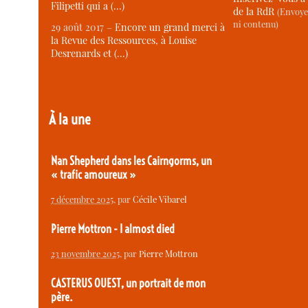
Filipetti qui a (…)
de la RdR
(Envoye
ni contenu)
29 août 2017 –
Encore un grand merci à
la Revue des Ressources, à Louise
Desrenards et (…)
À la une
Nan Shepherd dans les Cairngorms, un
« trafic amoureux »
7 décembre 2025
, par
Cécile Vibarel
Pierre Mottron - I almost died
23 novembre 2025
, par
Pierre Mottron
CASTERUS OUEST, un portrait de mon
père.