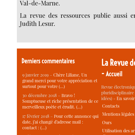
Val-de-Marne.
La revue des ressources publie aussi 
Judith Lesur.
Derniers commentaires
La Revue d
-
Accueil
9 janvier 2019 –
Chère Liliane, Un
grand merci pour votre appréciation et
surtout pour votre (…)
Revue électroniqu
pluridisciplinaire 
30 décembre 2018 –
Bravo !
idées) -
En savoi
Somptueuse et riche présentation de ce
Contacts
merveilleux poète et érudit. (…)
Mentions légales
17 février 2018 –
Pour cette annonce qui
date, j’ai changé d’adresse mail :
Ours
contact : (…)
Utilisation des ar