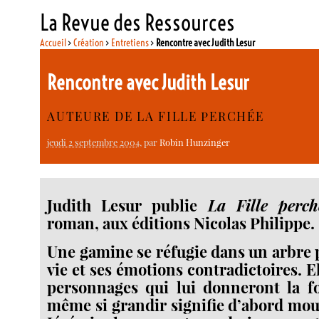
La Revue des Ressources
Accueil
>
Création
>
Entretiens
>
Rencontre avec Judith Lesur
Rencontre avec Judith Lesur
AUTEURE DE LA FILLE PERCHÉE
jeudi 2 septembre 2004
, par
Robin Hunzinger
Judith Lesur publie
La Fille perch
roman, aux éditions Nicolas Philippe.
Une gamine se réfugie dans un arbre 
vie et ses émotions contradictoires. E
personnages qui lui donneront la fo
même si grandir signifie d’abord mour