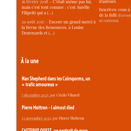
d’auteurs
16 février 2018 –
C’était même pas lui,
mais c’est tout comme : c’est Aurélie
Inscrivez-vous à 
Filipetti qui a (…)
de la RdR
(Envoye
ni contenu)
29 août 2017 –
Encore un grand merci à
la Revue des Ressources, à Louise
Desrenards et (…)
À la une
Nan Shepherd dans les Cairngorms, un
« trafic amoureux »
7 décembre 2025
, par
Cécile Vibarel
Pierre Mottron - I almost died
23 novembre 2025
, par
Pierre Mottron
CASTERUS OUEST, un portrait de mon