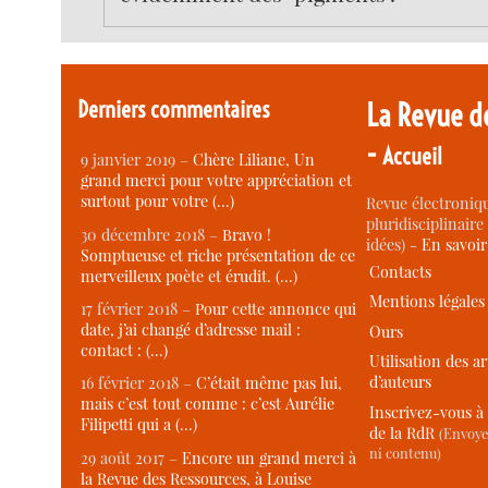
Derniers commentaires
La Revue d
-
Accueil
9 janvier 2019 –
Chère Liliane, Un
grand merci pour votre appréciation et
surtout pour votre (…)
Revue électroniqu
pluridisciplinaire 
30 décembre 2018 –
Bravo !
idées) -
En savoi
Somptueuse et riche présentation de ce
Contacts
merveilleux poète et érudit. (…)
Mentions légales
17 février 2018 –
Pour cette annonce qui
date, j’ai changé d’adresse mail :
Ours
contact : (…)
Utilisation des ar
d’auteurs
16 février 2018 –
C’était même pas lui,
mais c’est tout comme : c’est Aurélie
Inscrivez-vous à 
Filipetti qui a (…)
de la RdR
(Envoye
ni contenu)
29 août 2017 –
Encore un grand merci à
la Revue des Ressources, à Louise