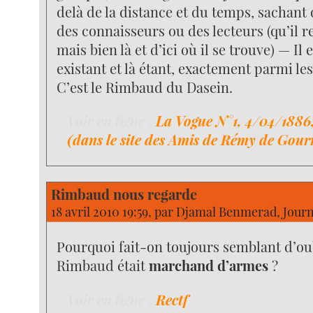
delà de la distance et du temps, sachant 
des connaisseurs ou des lecteurs (qu’il r
mais bien là et d’ici où il se trouve) — Il 
existant et là étant, exactement parmi les
C’est le Rimbaud du Dasein.
Voir en ligne :
La Vogue N°1, 4/04/1886
(dans le site des Amis de Rémy de Gou
Rimbaud nous regarde
18 avril 2010 19:59, par
Djamal Benmerad, Journa
Pourquoi fait-on toujours semblant d’ou
Rimbaud était
marchand d’armes
?
Voir en ligne :
Rectf