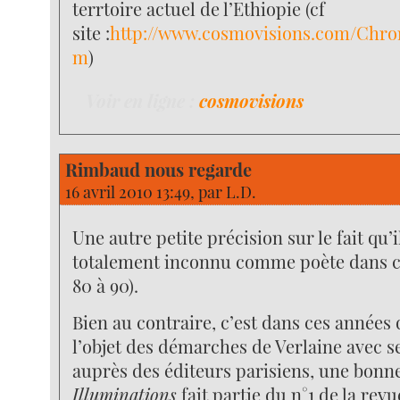
terrtoire actuel de l’Ethiopie (cf
site :
http://www.cosmovisions.com/Chro
m
)
Voir en ligne :
cosmovisions
Rimbaud nous regarde
16 avril 2010 13:49, par
L.D.
Une autre petite précision sur le fait qu’i
totalement inconnu comme poète dans c
80 à 90).
Bien au contraire, c’est dans ces années 
l’objet des démarches de Verlaine avec 
auprès des éditeurs parisiens, une bonne
Illuminations
fait partie du n°1 de la rev