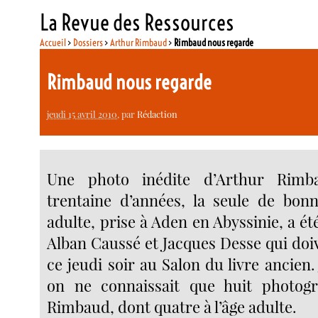
La Revue des Ressources
Accueil
>
Dossiers
>
Arthur Rimbaud
>
Rimbaud nous regarde
Rimbaud nous regarde
jeudi 15 avril 2010
, par
Rédaction
Une photo inédite d’Arthur Rimb
trentaine d’années, la seule de bonn
adulte, prise à Aden en Abyssinie, a é
Alban Caussé et Jacques Desse qui doi
ce jeudi soir au Salon du livre ancien.
on ne connaissait que huit photogr
Rimbaud, dont quatre à l’âge adulte.