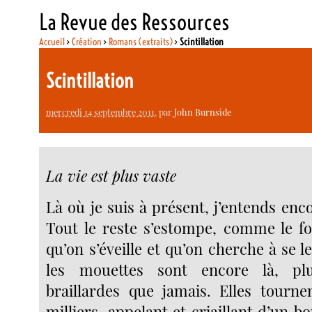
La Revue des Ressources
Accueil
>
Création
>
Romans (extraits)
>
Scintillation
Scintillation
mercredi 14 septembre 2011
, par
John Burnside
La vie est plus vaste
Là où je suis à présent, j’entends enc
Tout le reste s’estompe, comme le fo
qu’on s’éveille et qu’on cherche à se l
les mouettes sont encore là, pl
braillardes que jamais. Elles tourne
milliers, appelant et criaillant d’un bo