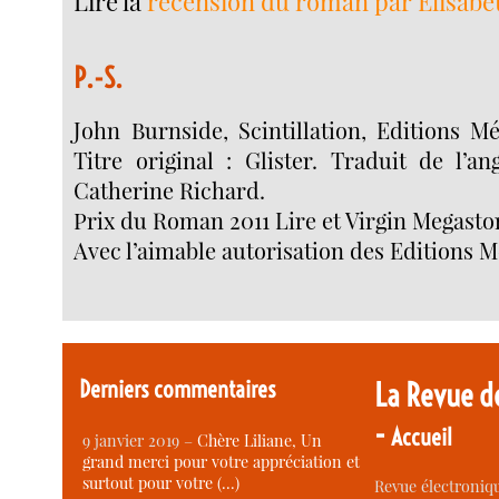
Lire la
recension du roman par Elisabe
P.-S.
John Burnside, Scintillation, Editions Mét
Titre original : Glister. Traduit de l’an
Catherine Richard.
Prix du Roman 2011 Lire et Virgin Megasto
Avec l’aimable autorisation des Editions Mé
Derniers commentaires
La Revue d
-
Accueil
9 janvier 2019 –
Chère Liliane, Un
grand merci pour votre appréciation et
surtout pour votre (…)
Revue électroniqu