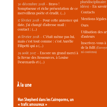
pluridisciplinaire 
30 décembre 2018 –
Bravo !
idées) -
En savoi
Somptueuse et riche présentation de ce
Contacts
merveilleux poète et érudit. (…)
Mentions légales
17 février 2018 –
Pour cette annonce qui
date, j’ai changé d’adresse mail :
Ours
contact : (…)
Utilisation des ar
d’auteurs
16 février 2018 –
C’était même pas lui,
mais c’est tout comme : c’est Aurélie
Inscrivez-vous à 
Filipetti qui a (…)
de la RdR
(Envoye
ni contenu)
29 août 2017 –
Encore un grand merci à
la Revue des Ressources, à Louise
Desrenards et (…)
À la une
Nan Shepherd dans les Cairngorms, un
« trafic amoureux »