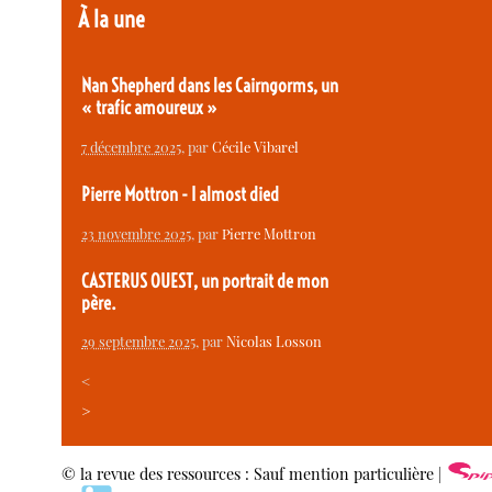
À la une
Nan Shepherd dans les Cairngorms, un
« trafic amoureux »
7 décembre 2025
, par
Cécile Vibarel
Pierre Mottron - I almost died
23 novembre 2025
, par
Pierre Mottron
CASTERUS OUEST, un portrait de mon
père.
29 septembre 2025
, par
Nicolas Losson
<
>
© la revue des ressources : Sauf mention particulière |