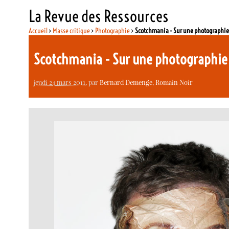
La Revue des Ressources
Accueil
>
Masse critique
>
Photographie
>
Scotchmania - Sur une photographi
Scotchmania - Sur une photographi
jeudi 24 mars 2011
, par
Bernard Demenge
,
Romain Noir