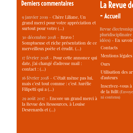
Derniers commentaires
La Revue d
-
Accueil
9 janvier 2019 –
Chère Liliane, Un
grand merci pour votre appréciation et
surtout pour votre (…)
Revue électroniqu
pluridisciplinaire 
30 décembre 2018 –
Bravo !
idées) -
En savoi
Somptueuse et riche présentation de ce
Contacts
merveilleux poète et érudit. (…)
Mentions légales
17 février 2018 –
Pour cette annonce qui
date, j’ai changé d’adresse mail :
Ours
contact : (…)
Utilisation des ar
d’auteurs
16 février 2018 –
C’était même pas lui,
mais c’est tout comme : c’est Aurélie
Inscrivez-vous à 
Filipetti qui a (…)
de la RdR
(Envoye
ni contenu)
29 août 2017 –
Encore un grand merci à
la Revue des Ressources, à Louise
Desrenards et (…)