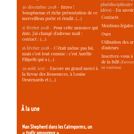
pluridisciplinaire 
30 décembre 2018 –
Bravo !
idées) -
En savoi
Somptueuse et riche présentation de ce
Contacts
merveilleux poète et érudit. (…)
Mentions légales
17 février 2018 –
Pour cette annonce qui
date, j’ai changé d’adresse mail :
Ours
contact : (…)
Utilisation des ar
d’auteurs
16 février 2018 –
C’était même pas lui,
mais c’est tout comme : c’est Aurélie
Inscrivez-vous à 
Filipetti qui a (…)
de la RdR
(Envoye
ni contenu)
29 août 2017 –
Encore un grand merci à
la Revue des Ressources, à Louise
Desrenards et (…)
À la une
Nan Shepherd dans les Cairngorms, un
« trafic amoureux »