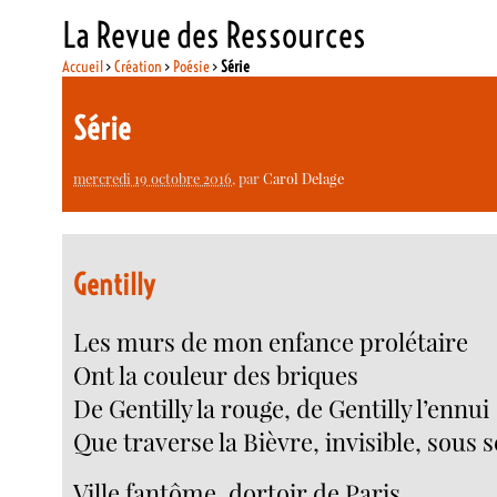
La Revue des Ressources
Accueil
>
Création
>
Poésie
>
Série
Série
mercredi 19 octobre 2016
, par
Carol Delage
Gentilly
Les murs de mon enfance prolétaire
Ont la couleur des briques
De Gentilly la rouge, de Gentilly l’ennui
Que traverse la Bièvre, invisible, sous s
Ville fantôme, dortoir de Paris