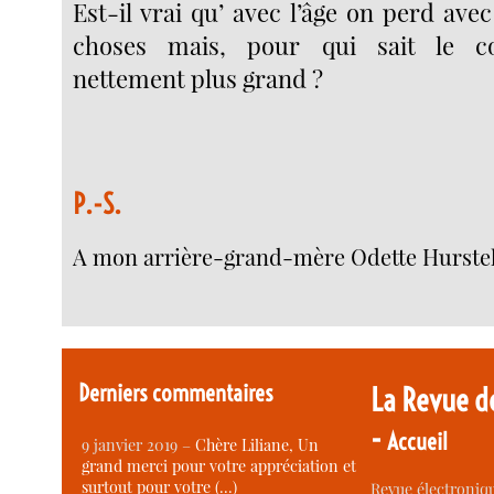
Est-il vrai qu’ avec l’âge on perd avec
choses mais, pour qui sait le co
nettement plus grand ?
P.-S.
A mon arrière-grand-mère Odette Hurste
Derniers commentaires
La Revue d
-
Accueil
9 janvier 2019 –
Chère Liliane, Un
grand merci pour votre appréciation et
surtout pour votre (…)
Revue électroniqu