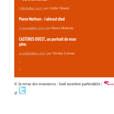
7 décembre 2025
, par
Cécile Vibarel
Pierre Mottron - I almost died
23 novembre 2025
, par
Pierre Mottron
CASTERUS OUEST, un portrait de mon
père.
29 septembre 2025
, par
Nicolas Losson
<
>
© la revue des ressources : Sauf mention particulière |
&