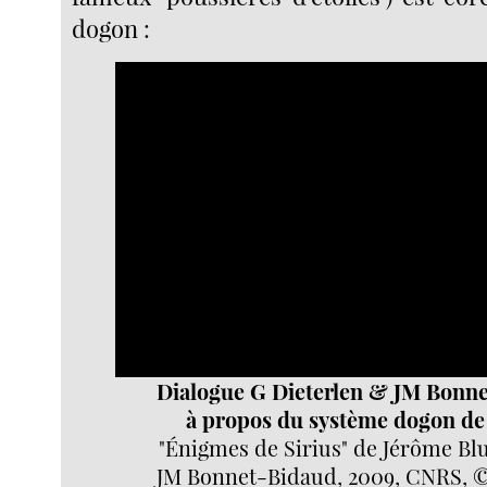
dogon :
Video
Player
Dialogue G Dieterlen & JM Bonn
à propos du système dogon de 
"Énigmes de Sirius" de Jérôme Bl
JM Bonnet-Bidaud, 2009, CNRS, ©