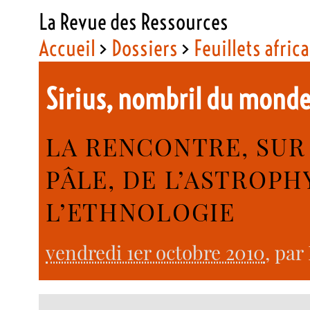
La Revue des Ressources
Accueil
>
Dossiers
>
Feuillets afric
Sirius, nombril du mond
LA RENCONTRE, SUR
PÂLE, DE L’ASTROPH
L’ETHNOLOGIE
vendredi 1er octobre 2010
, par