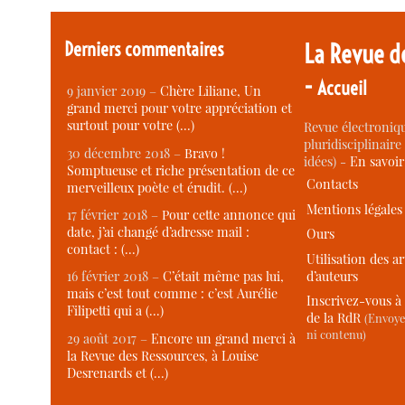
Derniers commentaires
La Revue d
-
Accueil
9 janvier 2019 –
Chère Liliane, Un
grand merci pour votre appréciation et
surtout pour votre (…)
Revue électroniqu
pluridisciplinaire 
30 décembre 2018 –
Bravo !
idées) -
En savoi
Somptueuse et riche présentation de ce
Contacts
merveilleux poète et érudit. (…)
Mentions légales
17 février 2018 –
Pour cette annonce qui
date, j’ai changé d’adresse mail :
Ours
contact : (…)
Utilisation des ar
d’auteurs
16 février 2018 –
C’était même pas lui,
mais c’est tout comme : c’est Aurélie
Inscrivez-vous à 
Filipetti qui a (…)
de la RdR
(Envoye
ni contenu)
29 août 2017 –
Encore un grand merci à
la Revue des Ressources, à Louise
Desrenards et (…)