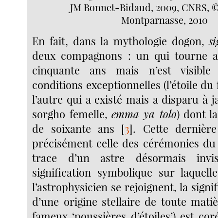
JM Bonnet-Bidaud, 2009, CNRS, ©
Montparnasse, 2010
En fait, dans la mythologie dogon,
s
deux compagnons : un qui tourne a
cinquante ans mais n’est visibl
conditions exceptionnelles (l’étoile du
l’autre qui a existé mais a disparu à ja
sorgho femelle,
emma ya tolo
) dont l
de soixante ans
[
3
]
. Cette dernière
précisément celle des cérémonies d
trace d’un astre désormais invis
signification symbolique sur laquelle
l’astrophysicien se rejoignent, la signi
d’une origine stellaire de toute mati
fameux ‘poussières d’étoiles’) est co