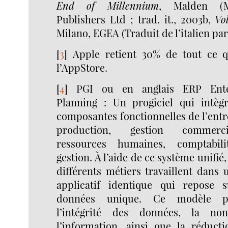
End of Millennium
, Malden (Ma
Publishers Ltd ; trad. it., 2003b,
Vo
Milano, EGEA (Traduit de l’italien par
[
3
]
Apple retient 30% de tout ce q
l’AppStore.
[
4
]
PGI ou en anglais ERP Ente
Planning : Un progiciel qui intègr
composantes fonctionnelles de l’entre
production, gestion commercia
ressources humaines, comptabili
gestion. À l’aide de ce système unifié
différents métiers travaillent dan
applicatif identique qui repose
données unique. Ce modèle p
l’intégrité des données, la n
l’information, ainsi que la réduc