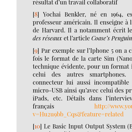
résultat d’un travail collaboratif
[
8
]
Yochai Benkler, né en 1964, es
professeur américain. Il enseigne à l
de Harvard. Il a notamment écrit l
des réseaux
et l’article
Coase’s Pengui
[
9
]
Par exemple sur l’Iphone 5 on a 
fois le format de la carte Sim (Nan
technique évidente, pour un format
celui des autres smartphones.
connecteur lui aussi incompatible
micro-USB ainsi qu’avec celui des pre
iPads, etc. Détails dans l’intervi
français
http://www.y
v=Hu2u9bb_Cqs&feature=related
[
10
]
Le Basic Input Output System (B