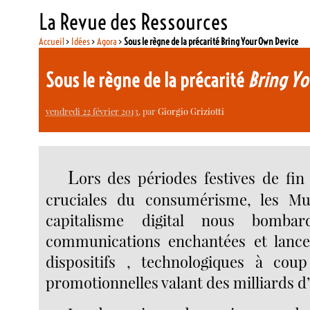
La Revue des Ressources
Accueil
>
Idées
>
Agora
>
Sous le règne de la précarité Bring Your Own Device
Sous le règne de la précarité
Bring Yo
vendredi 22 février 2013
, par
Giorgio Griziotti
L
ors des périodes festives de fin
cruciales du consumérisme, les Mul
capitalisme digital nous bomba
communications enchantées et lanc
dispositifs , technologiques à co
promotionnelles valant des milliards d