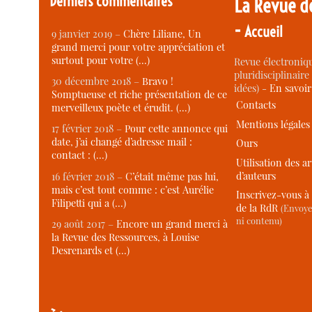
Derniers commentaires
La Revue d
-
Accueil
9 janvier 2019 –
Chère Liliane, Un
grand merci pour votre appréciation et
surtout pour votre (…)
Revue électroniqu
pluridisciplinaire 
30 décembre 2018 –
Bravo !
idées) -
En savoi
Somptueuse et riche présentation de ce
Contacts
merveilleux poète et érudit. (…)
Mentions légales
17 février 2018 –
Pour cette annonce qui
date, j’ai changé d’adresse mail :
Ours
contact : (…)
Utilisation des ar
d’auteurs
16 février 2018 –
C’était même pas lui,
mais c’est tout comme : c’est Aurélie
Inscrivez-vous à 
Filipetti qui a (…)
de la RdR
(Envoye
ni contenu)
29 août 2017 –
Encore un grand merci à
la Revue des Ressources, à Louise
Desrenards et (…)