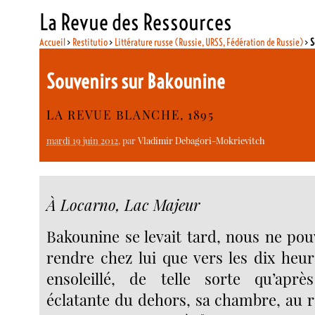
La Revue des Ressources
Accueil
>
Restitutio
>
Littérature russe (Russie, URSS, Fédération de Russie)
>
S
Souvenirs sur Bakounine
LA REVUE BLANCHE, 1895
mardi 19 juin 2012
, par
Vladimir Debagori-Mokrievitch
À Locarno, Lac Majeur
Bakounine se levait tard, nous ne po
rendre chez lui que vers les dix heur
ensoleillé, de telle sorte qu’aprè
éclatante du dehors, sa chambre, au 