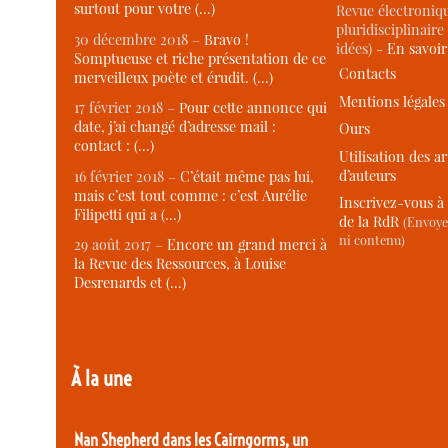
surtout pour votre (…)
Revue électroniqu
pluridisciplinaire 
30 décembre 2018 –
Bravo !
idées) -
En savoi
Somptueuse et riche présentation de ce
Contacts
merveilleux poète et érudit. (…)
Mentions légales
17 février 2018 –
Pour cette annonce qui
date, j’ai changé d’adresse mail :
Ours
contact : (…)
Utilisation des ar
d’auteurs
16 février 2018 –
C’était même pas lui,
mais c’est tout comme : c’est Aurélie
Inscrivez-vous à 
Filipetti qui a (…)
de la RdR
(Envoye
ni contenu)
29 août 2017 –
Encore un grand merci à
la Revue des Ressources, à Louise
Desrenards et (…)
À la une
Nan Shepherd dans les Cairngorms, un