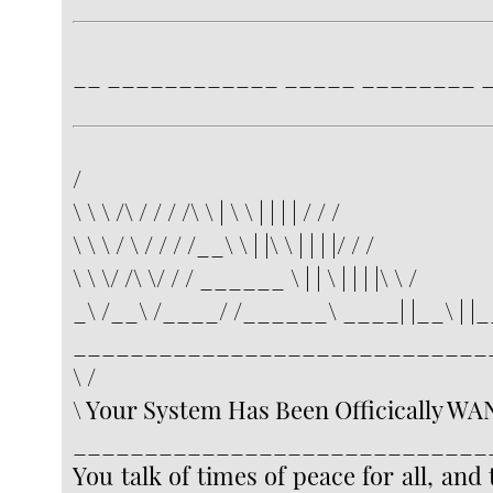
__ ____________ _____ ________ _
/
\ \ \ /\ / / / /\ \ | \ \ | | | | / / /
\ \ \ / \ / / / /__\ \ | |\ \ | | | |/ / /
\ \ \/ /\ \/ / / ______ \ | | \ | | | |\ \ /
_\ /__\ /____/ /______\ ____| |__\ | |_
_____________________________
\ /
\ Your System Has Been Officically WA
_____________________________
You talk of times of peace for all, and