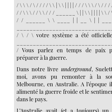
/ \ \ \ / \ / / / / \ \ | \ \ | | | | / / / \ \ \ / \ / / / 
/ / \ \ \ / / \ \ / / / ______ \ | | \ \ | | | | \ 
/ / ______ \ \ ____ | | __ \ | | ____
_____________________________
/ \ / \ votre système a été officiel
_____________________________
/ Vous parlez en temps de paix p
préparer à la guerre.
Dans notre livre
underground
, Suelet
moi, avons pu remonter à la so
Melbourne, en Australie. A l’époque i
alimenté la guerre froide et le sentime
dans le pays.
L’Australie avait (et a toujours) u