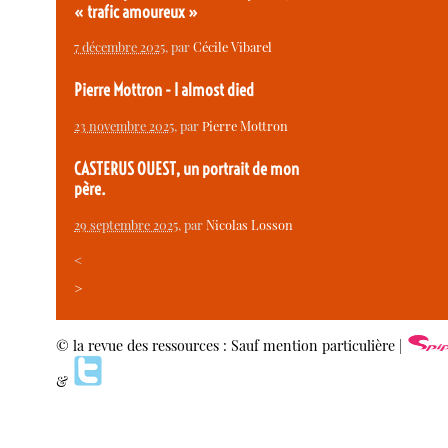
« trafic amoureux »
7 décembre 2025
, par
Cécile Vibarel
Pierre Mottron - I almost died
23 novembre 2025
, par
Pierre Mottron
CASTERUS OUEST, un portrait de mon
père.
29 septembre 2025
, par
Nicolas Losson
<
>
© la revue des ressources : Sauf mention particulière |
&