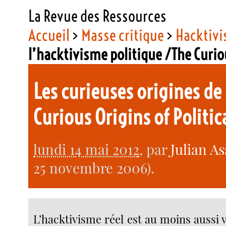
La Revue des Ressources
Accueil
>
Masse critique
>
Hacktiv
l’hacktivisme politique /The Curi
Les curieuses origines de
Curious Origins of Politi
lundi 14 mai 2012
, par
Julian A
25 novembre 2006).
L’hacktivisme réel est au moins aussi 