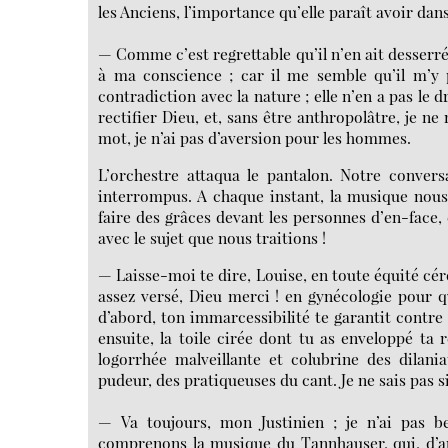
les Anciens, l’importance qu’elle paraît avoir dan
— Comme c’est regrettable qu’il n’en ait desserré 
à ma conscience ; car il me semble qu’il m’y 
contradiction avec la nature ; elle n’en a pas le dr
rectifier Dieu, et, sans être anthropolâtre, je 
mot, je n’ai pas d’aversion pour les hommes.
L’orchestre attaqua le pantalon. Notre conver
interrompus. A chaque instant, la musique nous 
faire des grâces devant les personnes d’en-face
avec le sujet que nous traitions !
— Laisse-moi te dire, Louise, en toute équité céréb
assez versé, Dieu merci ! en gynécologie pour 
d’abord, ton immarcessibilité te garantit contr
ensuite, la toile cirée dont tu as enveloppé ta r
logorrhée malveillante et colubrine des dilani
pudeur, des pratiqueuses du cant. Je ne sais pas s
— Va toujours, mon Justinien ; je n’ai pas 
comprenons la musique du Tannhauser, qui, d’ap