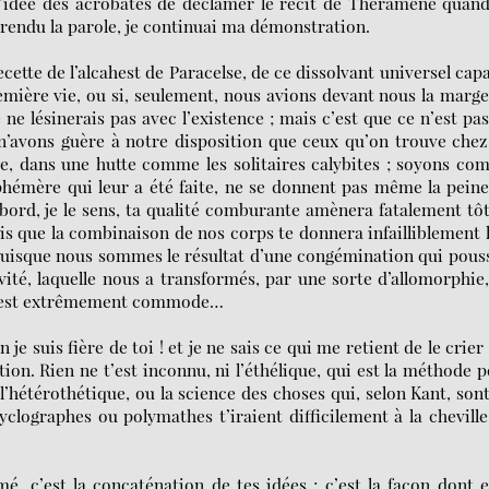
 l’idée des acrobates de déclamer le récit de Théramène quand
rendu la parole, je continuai ma démonstration.
 recette de l’alcahest de Paracelse, de ce dissolvant universel cap
emière vie, ou si, seulement, nous avions devant nous la marg
 ne lésinerais pas avec l’existence ; mais c’est que ce n’est pa
s n’avons guère à notre disposition que ceux qu’on trouve chez
, dans une hutte comme les solitaires calybites ; soyons c
éphémère qui leur a été faite, ne se donnent pas même la pein
abord, je le sens, ta qualité comburante amènera fatalement tô
ais que la combinaison de nos corps te donnera infailliblement 
puisque nous sommes le résultat d’une congémination qui pous
ité, laquelle nous a transformés, par une sorte d’allomorphie
 C’est extrêmement commode…
e suis fière de toi ! et je ne sais ce qui me retient de le crier
tion. Rien ne t’est inconnu, ni l’éthélique, qui est la méthode 
 l’hétérothétique, ou la science des choses qui, selon Kant, son
cyclographes ou polymathes t’iraient difficilement à la cheville
, c’est la concaténation de tes idées ; c’est la façon dont e