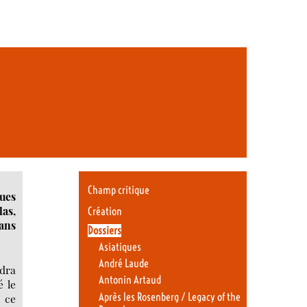
Champ critique
ques
las,
Création
dans
Dossiers
Asiatiques
André Laude
udra
Antonin Artaud
é le
Après les Rosenberg / Legacy of the
 ce