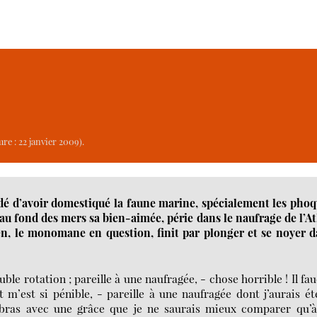
re : 22 janvier 2009).
é d’avoir domestiqué la faune marine, spécialement les pho
au fond des mers sa bien-aimée, périe dans le naufrage de l’At
nien, le monomane en question, finit par plonger et se noyer 
le rotation ; pareille à une naufragée, - chose horrible ! Il fa
’est si pénible, - pareille à une naufragée dont j’aurais ét
 bras avec une grâce que je ne saurais mieux comparer qu’à