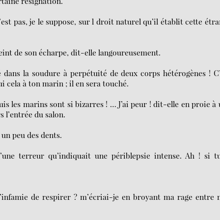
rtaine résignation.
st pas, je le suppose, sur l droit naturel qu’il établit cette étr
 ceint de son écharpe, dit-elle langoureusement.
té dans la soudure à perpétuité de deux corps hétérogènes ! C
 cela à ton marin ; il en sera touché.
is les marins sont si bizarres ! … J’ai peur ! dit-elle en proie à
s l’entrée du salon.
 un peu des dents.
’une terreur qu’indiquait une périblepsie intense. Ah ! si t
 l’infamie de respirer ? m’écriai-je en broyant ma rage entre