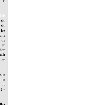
 ils
able
e du
s du
 les
omme
e de
t au
lien
sait
, en
 sur
pour
t de
 ! –
lles