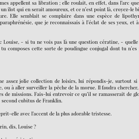
 appellent sa libration ; elle roulait, en effet, dans l’arc que
n îlot qui en serait amoureux, et ce n’est point là, croyez-le b
ure. Elle semblait se complaire dans une espèce de lipothy
raphrénésie, que je reconnaissais à l’éclat de ses yeux, et 
Louise, - si tu ne vois pas là une question cératine, - quelle
l tu composes cette sorte de poudingue conjugal dont tu n’es
 assez jolie collection de loisirs, lui répondis-je, surtout si
u à aller surveiller la pêche de la morue. Il faudra chercher, 
 de missions. Fais-lui entrevoir ce qu’il se ramasserait de gl
le second cubitus de Franklin.
prit-elle avec l’accent de la plus adorable tristesse.
rin, dis, Louise ?