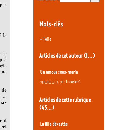
 pas
Mots-clés
à la
•
Folie
s te
Articles de cet auteur
(1…)
qu’à
ngle
omme
Un amour sous-marin
19 août 2013
, par
Trumelet C.
e de
 ! …
Articles de cette rubrique
nua-
(45…)
uent
La fille dévastée
ert