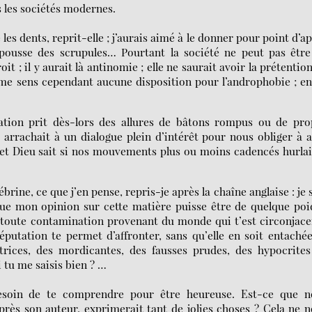
s les sociétés modernes.
les dents, reprit-elle ; j’aurais aimé à le donner pour point d’a
pousse des scrupules… Pourtant la société ne peut pas être
oit ; il y aurait là antinomie ; elle ne saurait avoir la prétentio
ne me sens cependant aucune disposition pour l’androphobie ; e
sation prit dès-lors des allures de bâtons rompus ou de pro
arrachait à un dialogue plein d’intérêt pour nous obliger à a
, et Dieu sait si nos mouvements plus ou moins cadencés hurla
rine, ce que j’en pense, repris-je après la chaîne anglaise : je 
que mon opinion sur cette matière puisse être de quelque poi
e toute contamination provenant du monde qui t’est circonjace
éputation te permet d’affronter, sans qu’elle en soit entachée
atrices, des mordicantes, des fausses prudes, des hypocrite
i tu me saisis bien ? …
besoin de te comprendre pour être heureuse. Est-ce que n
rès son auteur, exprimerait tant de jolies choses ? Cela ne 