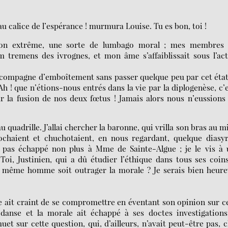
au calice de l’espérance ! murmura Louise. Tu es bon, toi !
anition extrême, une sorte de lumbago moral ; mes membres
tremens des ivrognes, et mon âme s’affaiblissait sous l’ac
sa compagne d’emboîtement sans passer quelque peu par cet éta
Ah ! que n’étions-nous entrés dans la vie par la diplogenèse, c’
r la fusion de nos deux fœtus ! Jamais alors nous n’eussions
 quadrille. J’allai chercher la baronne, qui vrilla son bras au m
ochaient et chuchotaient, en nous regardant, quelque diasy
t pas échappé non plus à Mme de Sainte-Algue ; je le vis à 
Toi, Justinien, qui a dû étudier l’éthique dans tous ses coin
e même homme soit outrager la morale ? Je serais bien heur
e ait craint de se compromettre en éventant son opinion sur c
 danse et la morale ait échappé à ses doctes investigations
et sur cette question, qui, d’ailleurs, n’avait peut-être pas, 