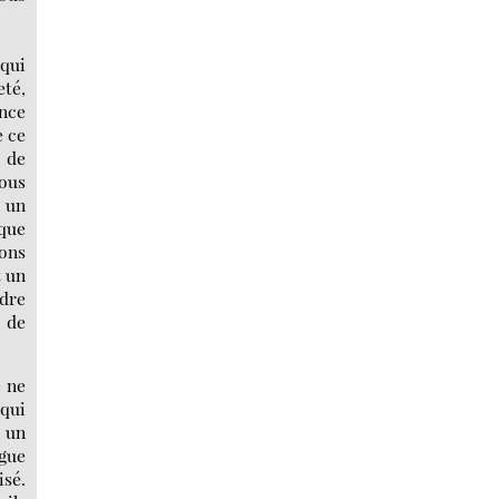
 qui
eté,
ance
e ce
 de
nous
s un
 que
ions
t un
ndre
 de
e ne
 qui
r un
ogue
isé.