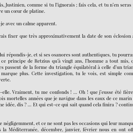
s, Justinien, comme si tu l’ignorais ; fais cela, et tu n’en seras
dre un cœur de platine.
je avec un calme apparent.
is fixer que très approximativement la date de son éclosion 
i répondis-je, et si ses osanores sont authentiques, tu pourra
ce principe de Retzius qu’à vingt ans, l’homme a tout mis, 
es passent de la forme du triangle équilatéral à celle d’un tria
ne marque plus. Cette investigation, tu le vois, est simple c
erte.
-elle. Vraiment, tu me confonds ! … Oh ! que j’eusse été fièr
rois mortelles années que je navigue dans les eaux de ce marin
ne idée, dis ? … Et qui est-ce qui sait quand cela finira ? conti
je négligemment, et ce ne sont pas les occasions qui leur manq
la Méditerranée, décembre, janvier, février nous en ont off