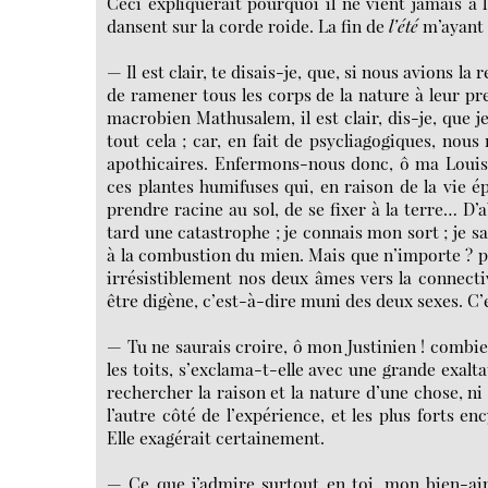
Ceci expliquerait pourquoi il ne vient jamais à
dansent sur la corde roide. La fin de
l’été
m’ayant 
— Il est clair, te disais-je, que, si nous avions la
de ramener tous les corps de la nature à leur pr
macrobien Mathusalem, il est clair, dis-je, que je
tout cela ; car, en fait de psycliagogiques, nou
apothicaires. Enfermons-nous donc, ô ma Louise
ces plantes humifuses qui, en raison de la vie 
prendre racine au sol, de se fixer à la terre… D’
tard une catastrophe ; je connais mon sort ; je s
à la combustion du mien. Mais que n’importe ? 
irrésistiblement nos deux âmes vers la connectiv
être digène, c’est-à-dire muni des deux sexes.
— Tu ne saurais croire, ô mon Justinien ! combien j
les toits, s’exclama-t-elle avec une grande exalta
rechercher la raison et la nature d’une chose, ni
l’autre côté de l’expérience, et les plus forts en
Elle exagérait certainement.
— Ce que j’admire surtout en toi, mon bien-aimé