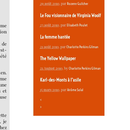
29 août 2010
, par
Rozenn Guilcher
Le Fou visionnaire de Virginia Woolf
 me
23 août 2010
, par
Elisabeth Poulet
tion
La femme hantée
t de
21 août 2010
, par
Charlotte Perkins Gilman
est-
 été
The Yellow Wallpaper
21 August 2010
, by
Charlotte Perkins Gilman
ien.
rme
Karl-des-Monts à l’asile
une
15 mars 2010
, par
Jérôme Solal
s et
euse
<
>
ette
, je
chez