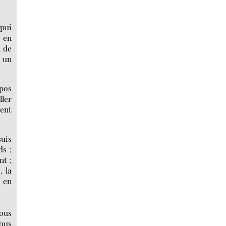
ppui
 en
n de
n un
pos
ller
ient
suis
ds ;
nt ;
, la
s en
ous
nous