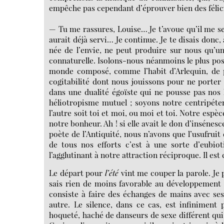
empêche pas cependant d’éprouver bien des félic
— Tu me rassures, Louise… Je t’avoue qu’il me s
aurait déjà servi… Je continue. Je te disais don
née de l’envie, ne peut produire sur nous qu’un 
connaturelle. Isolons-nous néanmoins le plus poss
monde composé, comme l’habit d’Arlequin, de p
cogitabilité dont nous jouissons pour ne porte
dans une dualité égoïste qui ne pousse pas nos
héliotropisme mutuel ; soyons notre centripéten
l’autre soit toi et moi, ou moi et toi. Notre esp
notre bonheur. Ah ! si elle avait le don d’insénesc
poète de l’Antiquité, nous n’avons que l’usufruit
de tous nos efforts c’est à une sorte d’eubio
l’agglutinant à notre attraction réciproque. Il est
Le départ pour
l’été
vint me couper la parole. Je p
sais rien de moins favorable au développement 
consiste à faire des échanges de mains avec ses 
autre. Le silence, dans ce cas, est infiniment p
hoqueté, haché de danseurs de sexe différent qu