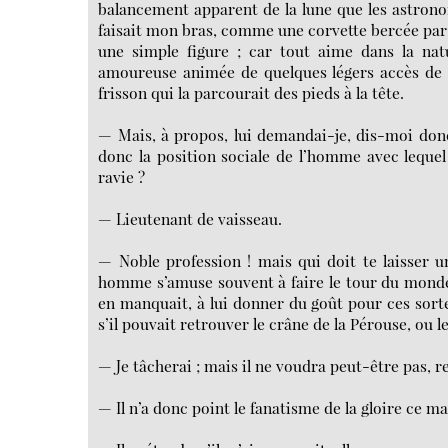
balancement apparent de la lune que les astronomes
faisait mon bras, comme une corvette bercée par u
une simple figure ; car tout aime dans la nat
amoureuse animée de quelques légers accès de pa
frisson qui la parcourait des pieds à la tête.
— Mais, à propos, lui demandai-je, dis-moi donc 
donc la position sociale de l’homme avec leque
ravie ?
— Lieutenant de vaisseau.
— Noble profession ! mais qui doit te laisser une
homme s’amuse souvent à faire le tour du monde, o
en manquait, à lui donner du goût pour ces sortes
s’il pouvait retrouver le crâne de la Pérouse, ou 
— Je tâcherai ; mais il ne voudra peut-être pas, re
— Il n’a donc point le fanatisme de la gloire ce ma