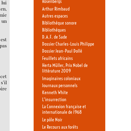
Rosenbergs
 lui
ien,
Arthur Rimbaud
mie
Autres espaces
à un
Bibliothèque sonore
Bibliothèques
D.A.F. de Sade
 est
Dossier Charles-Louis Philippe
 pas
Dossier Jean-Paul Dollé
Feuillets africains
Herta Müller, Prix Nobel de
littérature 2009
 cet
Imaginaires coloniaux
s’il
Journaux personnels
oire
Kenneth White
L’insurrection
La Connexion française et
internationale de 1968
Le pôle Noir
Le Recours aux forêts