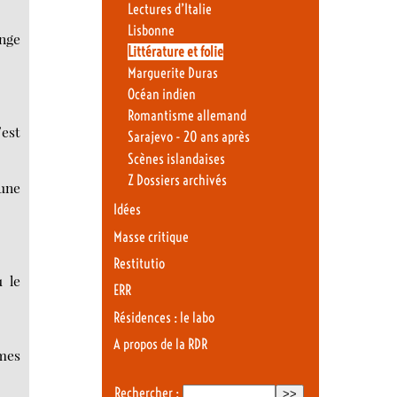
Lectures d’Italie
Lisbonne
ange
Littérature et folie
Marguerite Duras
Océan indien
Romantisme allemand
’est
Sarajevo - 20 ans après
Scènes islandaises
Z Dossiers archivés
 une
Idées
Masse critique
Restitutio
u le
ERR
Résidences : le labo
A propos de la RDR
 mes
Rechercher :