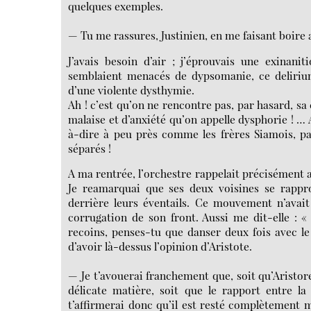
quelques exemples.
— Tu me rassures, Justinien, en me faisant boire 
J’avais besoin d’air ; j’éprouvais une exin
semblaient menacés de dypsomanie, ce delirium 
d’une violente dysthymie.
Ah ! c’est qu’on ne rencontre pas, par hasard, 
malaise et d’anxiété qu’on appelle dysphorie ! … 
à-dire à peu près comme les frères Siamois, pa
séparés !
A ma rentrée, l’orchestre rappelait précisément au
Je reamarquai que ses deux voisines se rappr
derrière leurs éventails. Ce mouvement n’avai
corrugation de son front. Aussi me dit-elle : « 
recoins, penses-tu que danser deux fois avec l
d’avoir là-dessus l’opinion d’Aristote.
— Je t’avouerai franchement que, soit qu’Aristor
délicate matière, soit que le rapport entre la
t’affirmerai donc qu’il est resté complètement mu