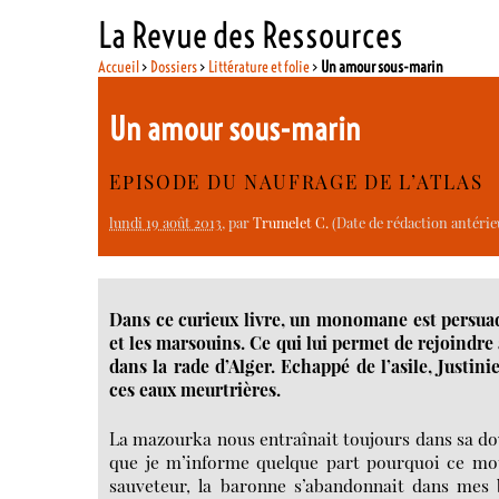
La Revue des Ressources
Accueil
>
Dossiers
>
Littérature et folie
>
Un amour sous-marin
Un amour sous-marin
EPISODE DU NAUFRAGE DE L’ATLAS
lundi 19 août 2013
, par
Trumelet C.
(Date de rédaction antérieu
Dans ce curieux livre, un monomane est persuad
et les marsouins. Ce qui lui permet de rejoindre 
dans la rade d’Alger. Echappé de l’asile, Justi
ces eaux meurtrières.
La mazourka nous entraînait toujours dans sa doub
que je m’informe quelque part pourquoi ce mot m
sauveteur, la baronne s’abandonnait dans mes