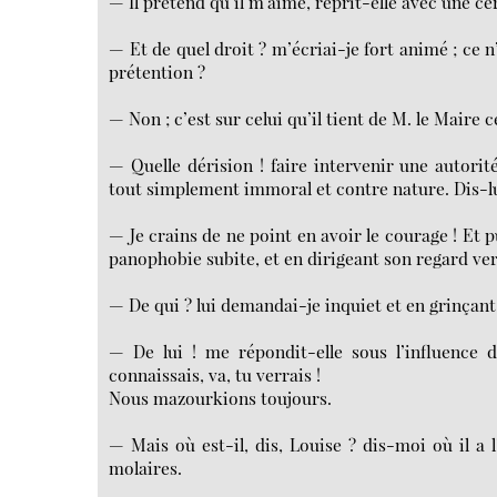
— Il prétend qu’il m’aime, reprit-elle avec une ce
— Et de quel droit ? m’écriai-je fort animé ; ce n’e
prétention ?
— Non ; c’est sur celui qu’il tient de M. le Maire
— Quelle dérision ! faire intervenir une autori
tout simplement immoral et contre nature. Dis-lui
— Je crains de ne point en avoir le courage ! Et pu
panophobie subite, et en dirigeant son regard ver
— De qui ? lui demandai-je inquiet et en grinçant
— De lui ! me répondit-elle sous l’influence d
connaissais, va, tu verrais !
Nous mazourkions toujours.
— Mais où est-il, dis, Louise ? dis-moi où il a
molaires.