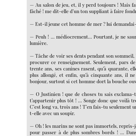
— Au salon de jeu, et, il y perd toujours ! Mais fai
fâché ! me dit-elle d’un ton suppliant à faire fon
— Est-il jeune cet homme de mer ? lui demandai-
— Peuh ! … médiocrement… Pourtant, je ne saura
lumière.
— Tâche de voir ses dents pendant son sommeil, lu
procurer ce renseignement. Seulement, pars de 
trente ans, ses canines rasent, qu’à quarante, ell
plus allongé, et enfin, qu’à cinquante ans, il 
bonjour, surtout si cet homme dort la bouche ouv
— O Justinien ! que de choses tu sais exclama-t
t’appartenir plus tôt ! … Songe donc que voilà t
C’est long va, trois ans ! T’en fais-tu seulement u
t-elle avec un soupir.
— Oh ! les marins ne sont pas immortels, repris-
pour passer à de plus sombres bords ! … Dans 