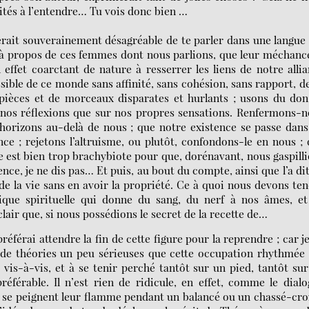
ités à l’entendre… Tu vois donc bien …
erait souverainement désagréable de te parler dans une langue
c, à propos de ces femmes dont nous parlions, que leur méchanc
effet coarctant de nature à resserrer les liens de notre alli
ible de ce monde sans affinité, sans cohésion, sans rapport, d
ièces et de morceaux disparates et hurlants ; usons du don
r nos réflexions que sur nos propres sensations. Renfermons-
 horizons au-delà de nous ; que notre existence se passe dan
ce ; rejetons l’altruisme, ou plutôt, confondons-le en nous ;
èce est bien trop brachybiote pour que, dorénavant, nous gaspill
ence, je ne dis pas… Et puis, au bout du compte, ainsi que l’a di
 de la vie sans en avoir la propriété. Ce à quoi nous devons te
tique spirituelle qui donne du sang, du nerf à nos âmes, et
 clair que, si nous possédions le secret de la recette de…
référai attendre la fin de cette figure pour la reprendre ; car j
de théories un peu sérieuses que cette occupation rhythmée
vis-à-vis, et à se tenir perché tantôt sur un pied, tantôt su
référable. Il n’est rien de ridicule, en effet, comme le dial
i se peignent leur flamme pendant un balancé ou un chassé-cro