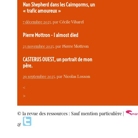
Nan Shepherd dans les Cairngorms, un
« trafic amoureux »
7 décembre 2025
, par
Cécile Vibarel
Pierre Mottron - I almost died
23 novembre 2025
, par
Pierre Mottron
CASTERUS OUEST, un portrait de mon
père.
29 septembre 2025
, par
Nicolas Losson
<
>
© la revue des ressources : Sauf mention particulière |
&