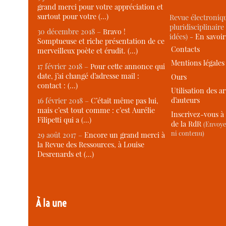
grand merci pour votre appréciation et
surtout pour votre (…)
Revue électroniqu
pluridisciplinaire 
30 décembre 2018 –
Bravo !
idées) -
En savoi
Somptueuse et riche présentation de ce
Contacts
merveilleux poète et érudit. (…)
Mentions légales
17 février 2018 –
Pour cette annonce qui
date, j’ai changé d’adresse mail :
Ours
contact : (…)
Utilisation des ar
d’auteurs
16 février 2018 –
C’était même pas lui,
mais c’est tout comme : c’est Aurélie
Inscrivez-vous à 
Filipetti qui a (…)
de la RdR
(Envoye
ni contenu)
29 août 2017 –
Encore un grand merci à
la Revue des Ressources, à Louise
Desrenards et (…)
À la une