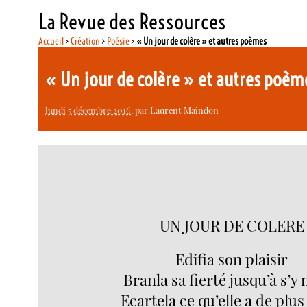
La Revue des Ressources
Accueil
>
Création
>
Poésie
>
« Un jour de colère » et autres poèmes
« Un jour de colère » et autres poè
lundi 5 décembre 2016
, par
Laurent Maindon
UN JOUR DE COLERE
Edifia son plaisir
Branla sa fierté jusqu’à s’y
Ecartela ce qu’elle a de plus