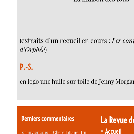
(extraits d’un recueil en cours :
Les con
d’Orphée
)
P.-S.
en logo une huile sur toile de Jenny Morga
Derniers commentaires
La Revue d
-
Accueil
9 janvier 2019 –
Chère Liliane, Un