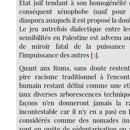
État juif tendant à son homogénéité 
conséquent xénophobe (sauf pour 
diaspora auxquels il est proposé la doub
Le jeu autrefois dialectique entre l
sensibilités en Palestine est advenu a
de miroir fatal de la puissance
l’impuissance des autres
[
3
]
.
Quant aux Roms, sans doute restent-
pire racisme traditionnel à l’encon
humain restant défini comme une et
(aux diverses arborescences techniqu
façons n’en donneront jamais la ra
incontestable car il n’y en a pas) en
considérés comme des nomades (mê
sont en quête de sédentarisation ou s