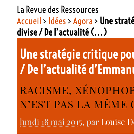
La Revue des Ressources
Accueil
>
Idées
>
Agora
>
Une straté
divise / De l’actualité (…)
Une stratégie critique pou
/ De l’actualité d’Emman
RACISME, XÉNOPHOBI
N’EST PAS LA MÊME
lundi 18 mai 2015
, par
Louise D