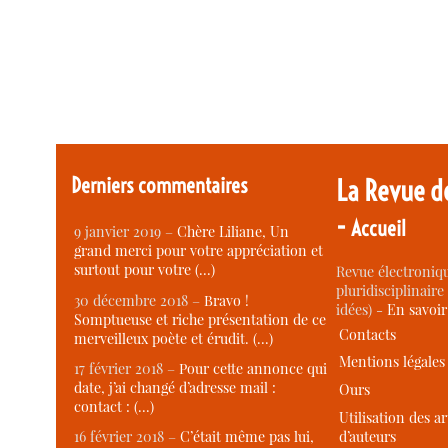
Derniers commentaires
La Revue d
-
Accueil
9 janvier 2019 –
Chère Liliane, Un
grand merci pour votre appréciation et
surtout pour votre (…)
Revue électroniqu
pluridisciplinaire 
30 décembre 2018 –
Bravo !
idées) -
En savoi
Somptueuse et riche présentation de ce
Contacts
merveilleux poète et érudit. (…)
Mentions légales
17 février 2018 –
Pour cette annonce qui
date, j’ai changé d’adresse mail :
Ours
contact : (…)
Utilisation des ar
d’auteurs
16 février 2018 –
C’était même pas lui,