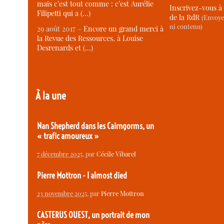
mais c’est tout comme : c’est Aurélie
Inscrivez-vous à 
Filipetti qui a (…)
de la RdR
(Envoye
ni contenu)
29 août 2017 –
Encore un grand merci à
la Revue des Ressources, à Louise
Desrenards et (…)
À la une
Nan Shepherd dans les Cairngorms, un
« trafic amoureux »
7 décembre 2025
, par
Cécile Vibarel
Pierre Mottron - I almost died
23 novembre 2025
, par
Pierre Mottron
CASTERUS OUEST, un portrait de mon