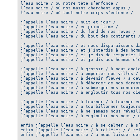
l’eau noire / où notre tête s’enfonce /

l’eau noire / où nos mains cherchent appui /

l’eau noire / où tout notre corps s’enfonce /

j’appelle l’eau noire / nuit et jour /

j’appelle l’eau noire / en prime time /

j’appelle l’eau noire / du fond de nos rêves /

j’appelle l’eau noire / du bout des continents /
j’appelle l’eau noire / et nous disparaissons da
j’appelle l’eau noire / et j’interdis à des homm
j’appelle l’eau noire / et je dis de respecter l
j’appelle l’eau noire / et je dis aux hommes d’é
j’appelle l’eau noire / à grossir / à nous englo
j’appelle l’eau noire / à emporter nos villes /

j’appelle l’eau noire / à devenir fleuve / à dev
j’appelle l’eau noire / à déborder de nos écrans
j’appelle l’eau noire / à submerger nos conscien
j’appelle l’eau noire / à engloutir tous nos die
j’appelle l’eau noire / à tourner / à tourner en
j’appelle l’eau noire / à tourbillonner toujours
j’appelle l’eau noire / à ne jamais nous réveill
j’appelle l’eau noire / à engloutir nos noms / n
enfin j’appelle l’eau noire / à se calmer / à s’
enfin j’appelle l’eau noire / à refléter / à ref
enfin j’appelle l’eau noire / à nous laisser dér