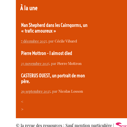
À la une
Nan Shepherd dans les Cairngorms, un
« trafic amoureux »
7 décembre 2025
, par
Cécile Vibarel
Pierre Mottron - I almost died
23 novembre 2025
, par
Pierre Mottron
CASTERUS OUEST, un portrait de mon
père.
29 septembre 2025
, par
Nicolas Losson
<
>
© la revue des ressources : Sauf mention particulière |