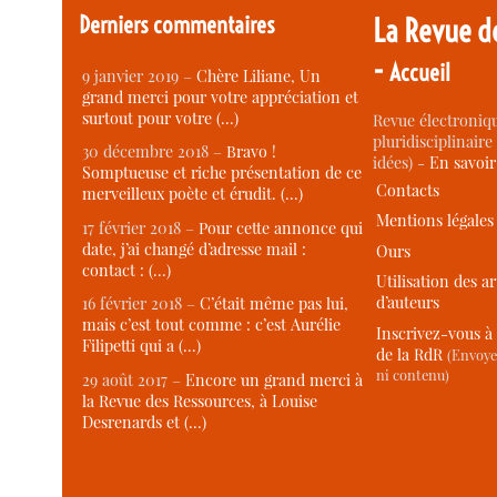
Derniers commentaires
La Revue d
-
Accueil
9 janvier 2019 –
Chère Liliane, Un
grand merci pour votre appréciation et
surtout pour votre (…)
Revue électroniqu
pluridisciplinaire 
30 décembre 2018 –
Bravo !
idées) -
En savoi
Somptueuse et riche présentation de ce
Contacts
merveilleux poète et érudit. (…)
Mentions légales
17 février 2018 –
Pour cette annonce qui
date, j’ai changé d’adresse mail :
Ours
contact : (…)
Utilisation des ar
d’auteurs
16 février 2018 –
C’était même pas lui,
mais c’est tout comme : c’est Aurélie
Inscrivez-vous à 
Filipetti qui a (…)
de la RdR
(Envoye
ni contenu)
29 août 2017 –
Encore un grand merci à
la Revue des Ressources, à Louise
Desrenards et (…)